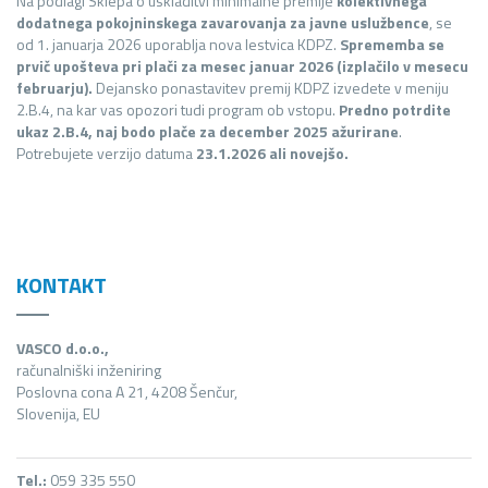
Na podlagi Sklepa o uskladitvi minimalne premije
kolektivnega
dodatnega pokojninskega zavarovanja za javne uslužbence
, se
od 1. januarja 2026 uporablja nova lestvica KDPZ.
Sprememba se
prvič upošteva pri plači za mesec januar 2026 (izplačilo v mesecu
februarju).
Dejansko ponastavitev premij KDPZ izvedete v meniju
2.B.4, na kar vas opozori tudi program ob vstopu.
Predno potrdite
ukaz 2.B.4, naj bodo plače za december 2025 ažurirane
.
Potrebujete verzijo datuma
23.1.2026 ali novejšo.
KONTAKT
VASCO d.o.o.,
računalniški inženiring
Poslovna cona A 21, 4208 Šenčur,
Slovenija, EU
Tel.:
059 335 550