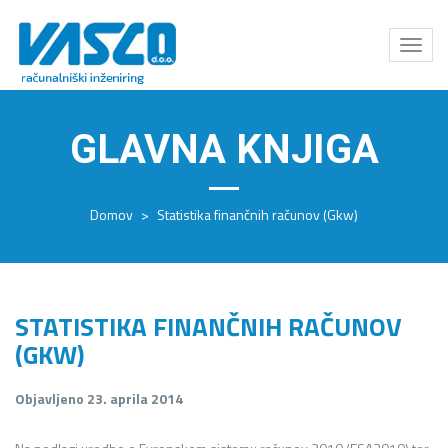
Odpri
meni
GLAVNA KNJIGA
Domov
>
Statistika finančnih računov (Gkw)
STATISTIKA FINANČNIH RAČUNOV
(GKW)
Objavljeno 23. aprila 2014