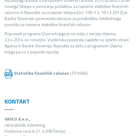
Na podlagi uredbe o Evropskem sistemu računov 2010 (ESA2010) ter
novega Sklepa o poročanju podatkov za namene statistike finančnih
računov in Navodila za izvajanje sklepa (Ur.l. 106/13, 18.12.2013) je
Banka Slovenije spremenila obrazce za predložitev četrtletnega
poročila za namene statistike finančnih računov.
Popravek programa Glavna knjiga je na voljo z verzijo datuma
23.4.2014 oz. novejše. Vsebinska pojasnila najdete na spletni strani
Ajpesa in Banke Slovenija. Navodila za delo s programom Glavna
knjiga pa so v priponki spodaj.
Statistika finančnih računov
(29.55kB)
KONTAKT
VASCO d.o.o.,
računalniški inženiring
Poslovna cona A 21, 4208 Šenčur,