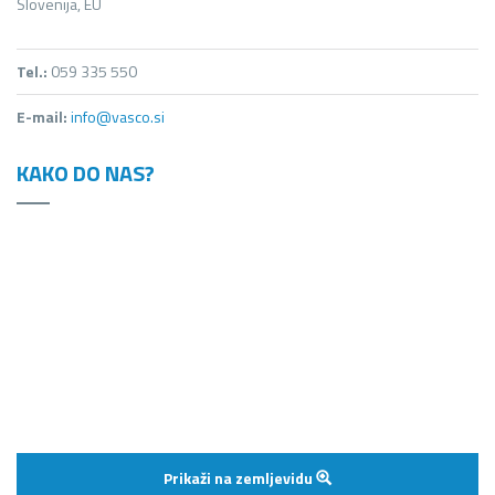
Slovenija, EU
Tel.:
059 335 550
E-mail:
info@vasco.si
KAKO DO NAS?
Prikaži na zemljevidu