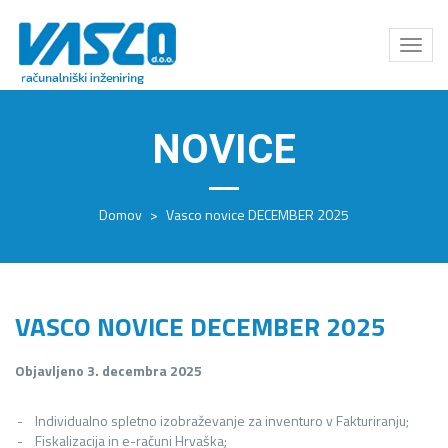
Odpri
meni
NOVICE
Domov
>
Vasco novice DECEMBER 2025
VASCO NOVICE DECEMBER 2025
Objavljeno 3. decembra 2025
Individualno spletno izobraževanje za inventuro v Fakturiranju;
Fiskalizacija in e-računi Hrvaška;