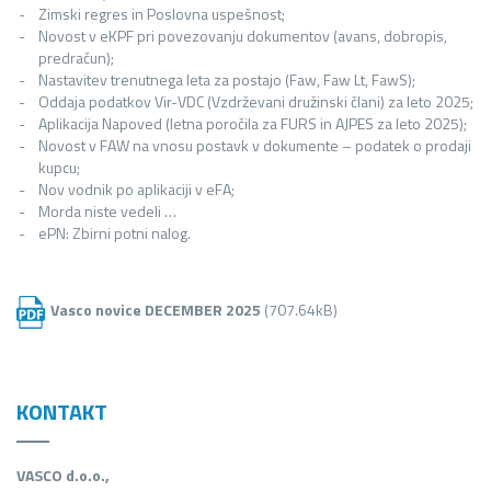
Zimski regres in Poslovna uspešnost;
Novost v eKPF pri povezovanju dokumentov (avans, dobropis,
predračun);
Nastavitev trenutnega leta za postajo (Faw, Faw Lt, FawS);
Oddaja podatkov Vir-VDC (Vzdrževani družinski člani) za leto 2025;
Aplikacija Napoved (letna poročila za FURS in AJPES za leto 2025);
Novost v FAW na vnosu postavk v dokumente – podatek o prodaji
kupcu;
Nov vodnik po aplikaciji v eFA;
Morda niste vedeli …
ePN: Zbirni potni nalog.
Vasco novice DECEMBER 2025
(707.64kB)
KONTAKT
VASCO d.o.o.,