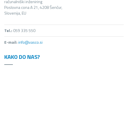
računalniški inženiring
Poslovna cona A 21, 4208 Šenčur,
Slovenija, EU
Tel.:
059 335 550
E-mail:
info@vasco.si
KAKO DO NAS?