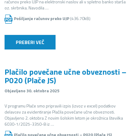
računov preko UJP na elektronski naslov ali v spletno banko starša
oz. skrbnika. Navodila …
Pošiljanje računov preko UJP
(436.70kB)
PREBERI VEČ
Plačilo povečane učne obveznosti –
P020 (Plače JS)
Objavljeno 30. oktobra 2025
V programu Plače smo pripravili izpis (izvoz v excel) podatkov
delavcev za evidentiranje Plačila povečane učne obveznosti.
Objavljeno 2. oktobra Z novim šolskim letom je okrožnica številka
6030-1/2025-3350-8 iz …
Plačilo povečane učne obveznosti – P020 (Plače JS)