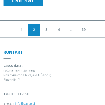
PREBERI VEČ
1
2
3
4
…
39
KONTAKT
VASCO d.o.o.,
računalniški inženiring
Poslovna cona A 21, 4208 Šenčur,
Slovenija, EU
Tel.:
059 335 550
E-mail:
info@vasco.si