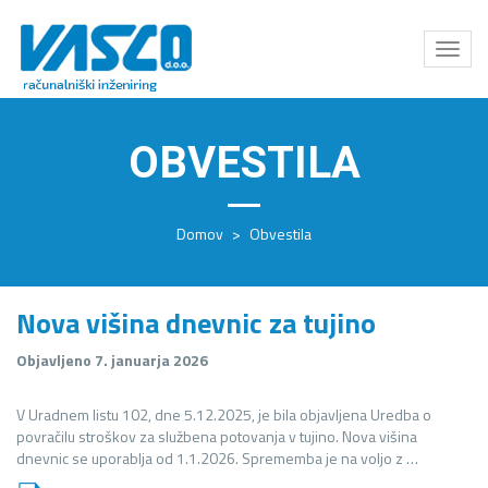
Odpri
meni
OBVESTILA
Domov
>
Obvestila
Nova višina dnevnic za tujino
Objavljeno 7. januarja 2026
V Uradnem listu 102, dne 5.12.2025, je bila objavljena Uredba o
povračilu stroškov za službena potovanja v tujino. Nova višina
dnevnic se uporablja od 1.1.2026. Sprememba je na voljo z …