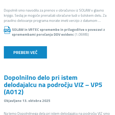
Dopolnili smo navodila za prenos v obračunov iz SOLAW v glavno
knjigo. Sedaj je mogoče prenašati obračune tudi v šolskem delu. Za
pravilno delovanje programa morate imeti verzijo z datumom …
SOLAW in VRTEC spremembe in prilagoditve v povezavi z
spremembami poročanja DDV evidenc
(1.06MB)
PREBERI VEČ
Dopolnilno delo pri istem
delodajalcu na področju VIZ – VP5
(A012)
Objavljeno 13. oktobra 2025
Na temo Dopolnilnega dela pri istem delodajalcu na področju VIZ smo