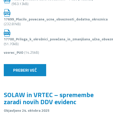
(963.13kB)
17699_Placilo_povecane_ucne_obveznosti_dodatna_okroznica
(232.87kB)
17700_Priloga_k_okrožnici_povečana_in_zmanjšana_učna_obvezn
(51.70kB)
vzorec_PUO
(14.25kB)
PREBERI VEČ
SOLAW in VRTEC – spremembe
zaradi novih DDV evidenc
Objavljeno 24. oktobra 2025