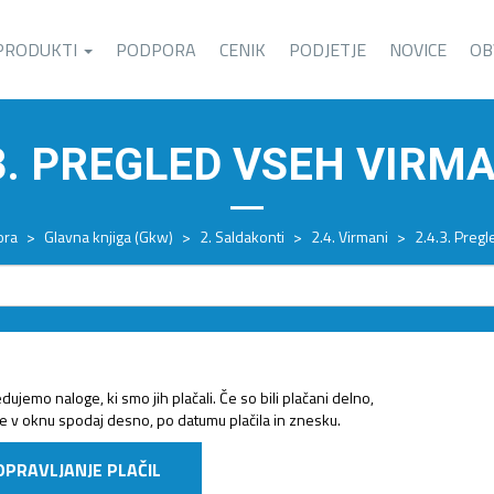
PRODUKTI
PODPORA
CENIK
PODJETJE
NOVICE
OB
.3. PREGLED VSEH VIRM
ora
>
Glavna knjiga (Gkw)
>
2. Saldakonti
>
2.4. Virmani
>
2.4.3. Preg
dujemo naloge, ki smo jih plačali. Če so bili plačani delno,
e v oknu spodaj desno, po datumu plačila in znesku.
POPRAVLJANJE PLAČIL