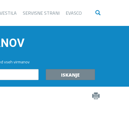
VESTILA
SERVISNE STRANI
EVASCO
ANOV
led vseh virmanov
ISKANJE