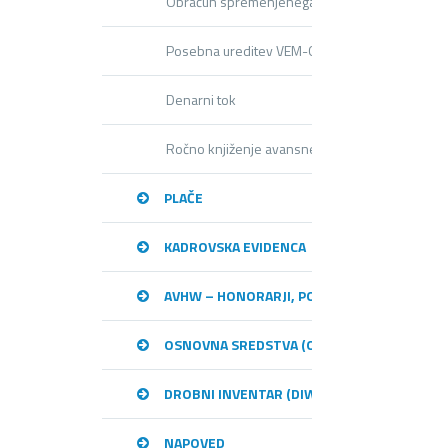
Obračun spremenjenega odbitnega deleža DDV 
Posebna ureditev VEM-OOS (mini VEM)
Denarni tok
Ročno knjiženje avansnega računa (IR in PR)
PLAČE
KADROVSKA EVIDENCA
AVHW – HONORARJI, PODJEMNE POGODBE, 
OSNOVNA SREDSTVA (OSW)
DROBNI INVENTAR (DIW)
NAPOVED