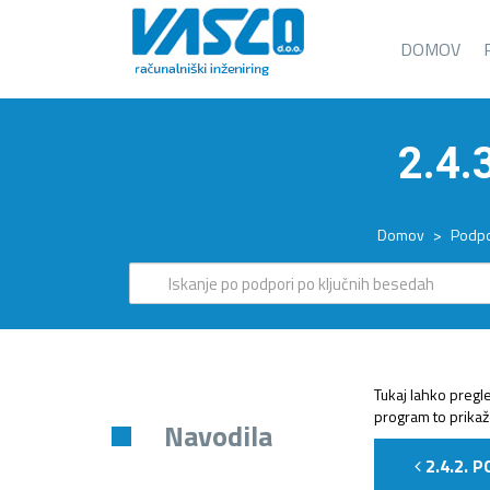
DOMOV
2.4
Domov
>
Podp
Tukaj lahko pregle
program to prikaž
Navodila
2.4.2. 