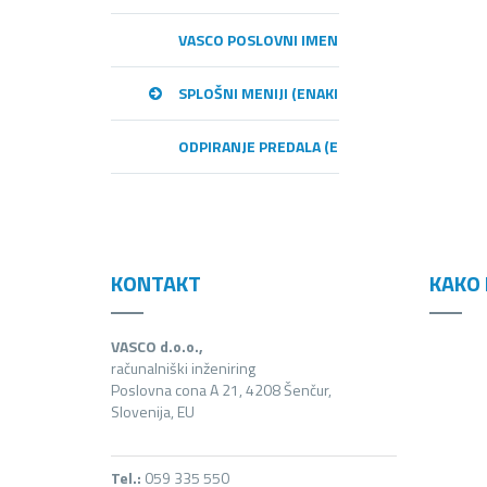
VASCO POSLOVNI IMENIK – VPI
SPLOŠNI MENIJI (ENAKI MED PROGRAMI)
ODPIRANJE PREDALA (E-RAČUNI)
KONTAKT
KAKO 
VASCO d.o.o.,
računalniški inženiring
Poslovna cona A 21, 4208 Šenčur,
Slovenija, EU
Tel.:
059 335 550