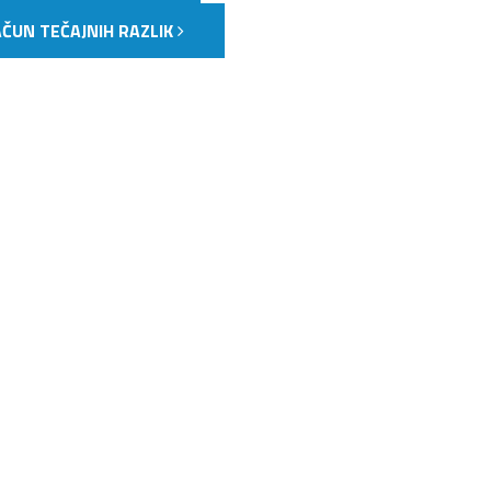
AČUN TEČAJNIH RAZLIK
NJAVA DOKUMENTOV