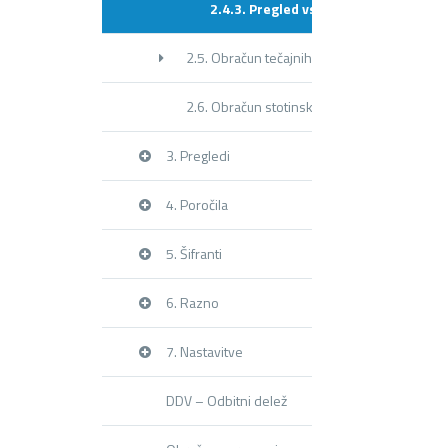
2.4.3. Pregled vseh virmanov
2.5. Obračun tečajnih razlik
2.6. Obračun stotinskih izravnav
3. Pregledi
4. Poročila
5. Šifranti
6. Razno
7. Nastavitve
DDV – Odbitni delež