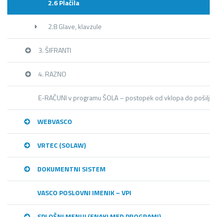
2.6 Plačila
2.8 Glave, klavzule
3. ŠIFRANTI
4. RAZNO
E-RAČUNI v programu ŠOLA – postopek od vklopa do pošiljan
WEBVASCO
VRTEC (SOLAW)
DOKUMENTNI SISTEM
VASCO POSLOVNI IMENIK – VPI
SPLOŠNI MENIJI (ENAKI MED PROGRAMI)