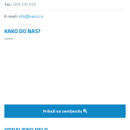
Tel.:
059 335 550
E-mail:
info@vasco.si
KAKO DO NAS?
Prikaži na zemljevidu
ODDALJENO DELO