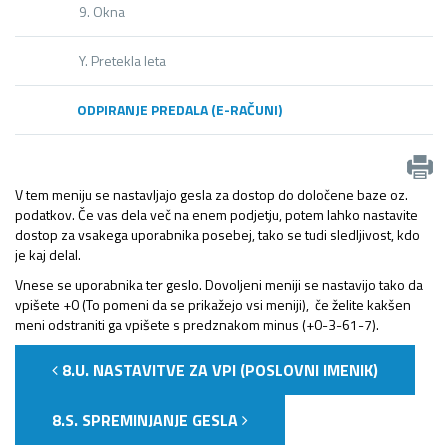
9. Okna
Y. Pretekla leta
ODPIRANJE PREDALA (E-RAČUNI)
V tem meniju se nastavljajo gesla za dostop do določene baze oz.
podatkov. Če vas dela več na enem podjetju, potem lahko nastavite
dostop za vsakega uporabnika posebej, tako se tudi sledljivost, kdo
je kaj delal.
Vnese se uporabnika ter geslo. Dovoljeni meniji se nastavijo tako da
vpišete +0 (To pomeni da se prikažejo vsi meniji), če želite kakšen
meni odstraniti ga vpišete s predznakom minus (+0-3-61-7).
8.U. NASTAVITVE ZA VPI (POSLOVNI IMENIK)
8.S. SPREMINJANJE GESLA