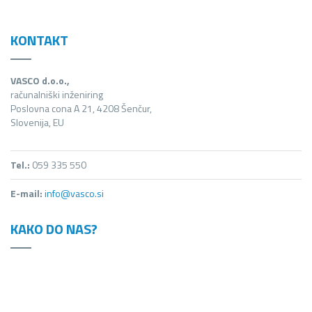
KONTAKT
VASCO d.o.o.,
računalniški inženiring
Poslovna cona A 21, 4208 Šenčur,
Slovenija, EU
Tel.:
059 335 550
E-mail:
info@vasco.si
KAKO DO NAS?