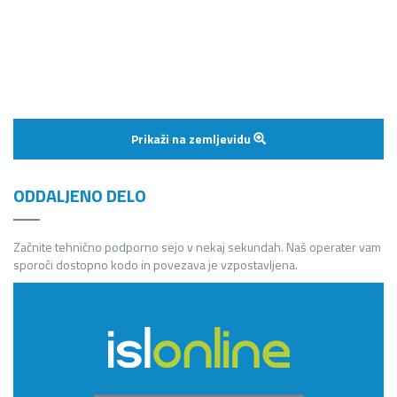
Prikaži na zemljevidu
ODDALJENO DELO
Začnite tehnično podporno sejo v nekaj sekundah. Naš operater vam
sporoči dostopno kodo in povezava je vzpostavljena.