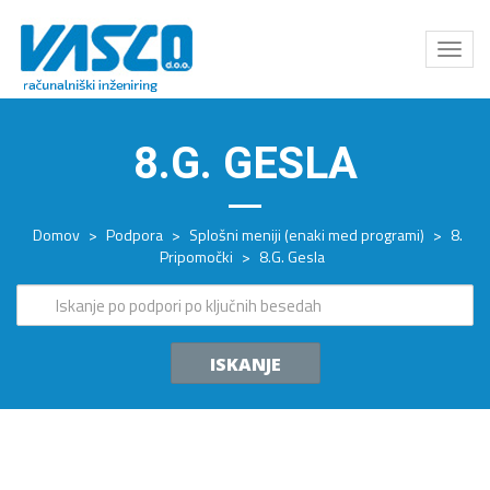
Odpri
meni
8.G. GESLA
Domov
>
Podpora
>
Splošni meniji (enaki med programi)
>
8.
Pripomočki
>
8.G. Gesla
ISKANJE