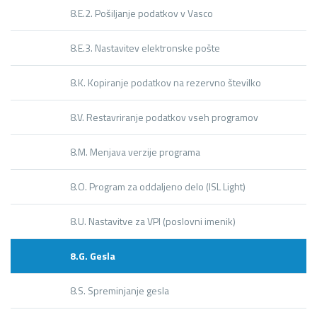
8.E.2. Pošiljanje podatkov v Vasco
8.E.3. Nastavitev elektronske pošte
8.K. Kopiranje podatkov na rezervno številko
8.V. Restavriranje podatkov vseh programov
8.M. Menjava verzije programa
8.O. Program za oddaljeno delo (ISL Light)
8.U. Nastavitve za VPI (poslovni imenik)
8.G. Gesla
8.S. Spreminjanje gesla