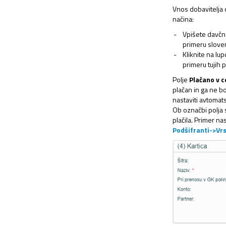
Vnos dobavitelja 
načina:
Vpišete davčno
primeru slove
Kliknite na lup
primeru tujih p
Polje
Plačano v c
plačan in ga ne b
nastaviti avtomats
Ob označbi polja
plačila. Primer na
Podšifranti->Vrs