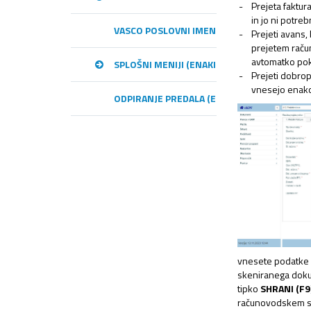
Prejeta faktur
in jo ni potreb
VASCO POSLOVNI IMENIK – VPI
Prejeti avans,
prejetem raču
avtomatko pokn
SPLOŠNI MENIJI (ENAKI MED PROGRAMI)
Prejeti dobrop
vnesejo enako
ODPIRANJE PREDALA (E-RAČUNI)
vnesete podatke i
skeniranega doku
tipko
SHRANI (F9
računovodskem s