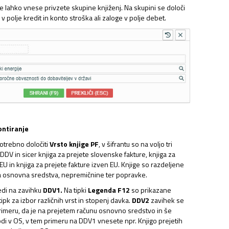
e lahko vnese privzete skupine knjiženj. Na skupini se določi
 polje kredit in konto stroška ali zaloge v polje debet.
ontiranje
otrebno določiti
Vrsto knjige PF
, v šifrantu so na voljo tri
 DDV in sicer knjiga za prejete slovenske fakture, knjiga za
 EU in knjiga za prejete fakture izven EU. Knjige so razdeljene
a osnovna sredstva, nepremičnine ter popravke.
di na zavihku
DDV1.
Na tipki
Legenda
F12
so prikazane
 tipk za izbor različnih vrst in stopenj davka.
DDV2
zavihek se
rimeru, da je na prejetem računu osnovno sredstvo in še
odi v OS, v tem primeru na DDV1 vnesete npr. Knjigo prejetih