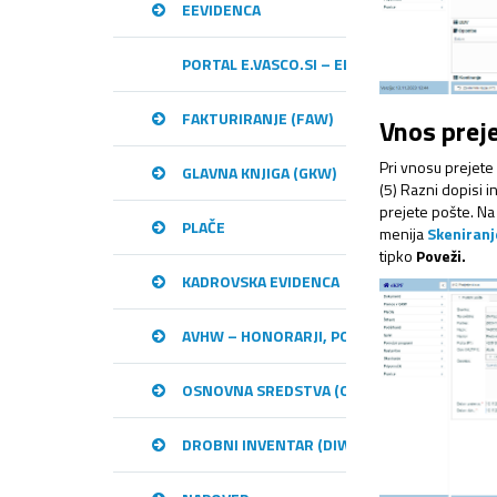
EEVIDENCA
PORTAL E.VASCO.SI – ELEKTRONSKA IZME
FAKTURIRANJE (FAW)
Vnos prej
Pri vnosu prejete
GLAVNA KNJIGA (GKW)
(5) Razni dopisi i
prejete pošte. Na
PLAČE
menija
Skeniran
tipko
Poveži.
KADROVSKA EVIDENCA
AVHW – HONORARJI, PODJEMNE POGODBE, 
OSNOVNA SREDSTVA (OSW)
DROBNI INVENTAR (DIW)