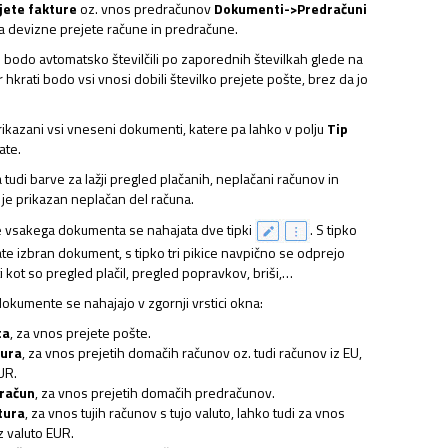
ete fakture
oz. vnos predračunov
Dokumenti->Predračuni
za devizne prejete račune in predračune.
 bodo avtomatsko številčili po zaporednih številkah glede na
 hkrati bodo vsi vnosi dobili številko prejete pošte, brez da jo
kazani vsi vneseni dokumenti, katere pa lahko v polju
Tip
rate.
tudi barve za lažji pregled plačanih, neplačani računov in
r je prikazan neplačan del računa.
e vsakega dokumenta se nahajata dve tipki
. S tipko
ate izbran dokument, s tipko tri pikice navpično se odprejo
kot so pregled plačil, pregled popravkov, briši,…
okumente se nahajajo v zgornji vrstici okna:
ta
, za vnos prejete pošte.
tura
, za vnos prejetih domačih računov oz. tudi računov iz EU,
EUR.
dračun
, za vnos prejetih domačih predračunov.
tura
, za vnos tujih računov s tujo valuto, lahko tudi za vnos
z valuto EUR.