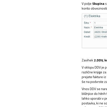
V polje
Skupina
s
konto obveznosti v
Zavihek
2.DDV, k
V sklopu DDV je p
različne knjige za
prejete fakture iz
še na podvrste z
Vnos DDV se nare
bližnjice do hitrih
lahko uporabi v p
postavka, ki ne s