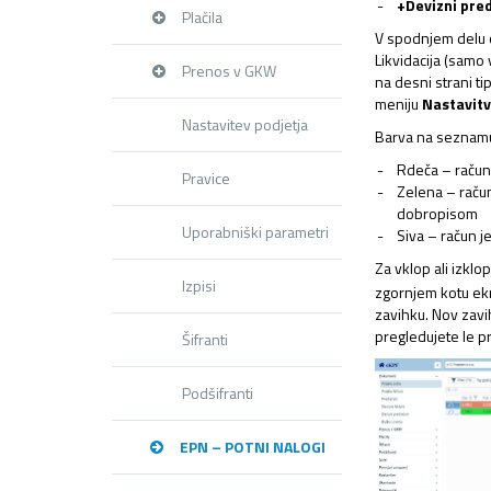
+Devizni pre
Plačila
V spodnjem delu 
Likvidacija (samo
Prenos v GKW
na desni strani t
meniju
Nastavitv
Nastavitev podjetja
Barva na seznam
Rdeča – račun 
Pravice
Zelena – račun
dobropisom
Uporabniški parametri
Siva – račun j
Za vklop ali izklo
Izpisi
zgornjem kotu ekr
zavihku. Nov zavi
pregledujete le p
Šifranti
Podšifranti
EPN – POTNI NALOGI