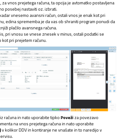
a, za vnos prejetega računa, ta opcija je avtomatko postavljena
no posebej nastaviti oz. izbrati.
 kadar vnesemo avansni račun, ostali vnos je enak kot pri
nu, edina sprememba je da vas ob shraniti program ponudi da
jiži plačilo avansnega računa.
is, pri vnosu se vnese znesek v minus, ostali podatki se
 kot pri prejetem računu.
z računa in nato uporabite tipko
Poveži
za povezavo
menta na vnos prejetega računa in nato uporabite
)
v kolikor DDV in kontiranje ne vnašate in to naredijo v
ervisu.