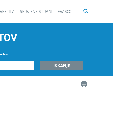
VESTILA
SERVISNE STRANI
EVASCO
TOV
entov
ISKANJE