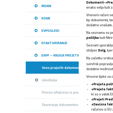
Dokumenti->Prej
MDAN
enako velja tudi 
Vneseni računi se
EDAN
tip dokumenta, ter
dodatno vnašate.
EVPOGLEDI
Na seznamu so pri
pošiljke
tudi filtri
EFAKTURIRANJE
Seznam uporablja 
stolpec
Dolg
, kje
EKPF – KNJIGA PREJETIH RAČUNOV
Na začetku vrstic
svinčnik popravlj
Vnos prejetih dokumentov
dodatne možnosti 
Vnosne tipke za d
Likvidacija
+Prejeta poš
+Prejeta fak
Prenos eRačunov iz predala
ki so v valuti 
+Prejeti Pre
+Devizna fak
Skeniranje dokumentov
računov iz EU 