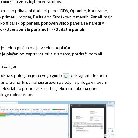
dračun
, za vnos tujih predračunov.
okna so prikazani dodatni paneli DDV, Opombe, Kontiranje,
 v primeru vklopa), Delitev po Stroškovnih mestih. Paneli imajo
ipko
X
za izklop panela, ponoven vklop panela se naredi v
e->Uporabniški parametri->Dodatni paneli
.
u:
je delno plačan oz. je v celoti neplačan
 je plačan oz. zaprt v celoti z avansom, predračunom ali
e zavrnjen
p okna s prilogami je na voljo gumb
v skrajnem desnem
ana. Gumb, ki se nahaja zraven pa odpira priloge v novem
hek si lahko prenesete na drugi ekran in tako na enem
riloge dokumentov.