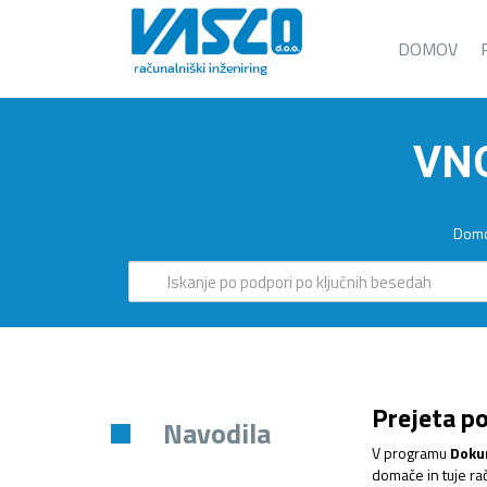
DOMOV
VN
Dom
Prejeta p
Navodila
V programu
Doku
domače in tuje ra