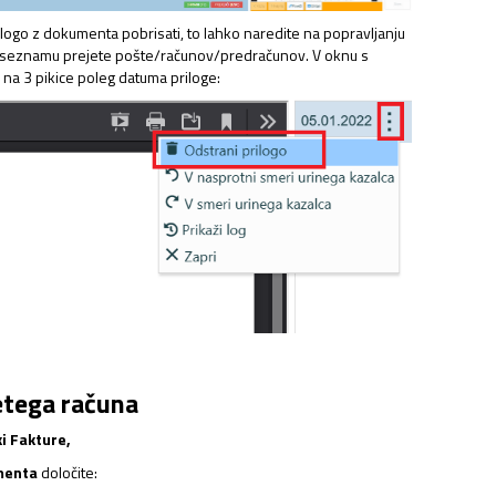
rilogo z dokumenta pobrisati, to lahko naredite na popravljanju
 seznamu prejete pošte/računov/predračunov. V oknu s
 na 3 pikice poleg datuma priloge:
etega računa
i Fakture,
menta
določite: