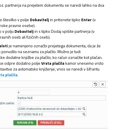
oz. partnerja na prejetem dokumentu se naredi lahko na dva
 številko v polje
Dobavitelj
in pritisnete tipko
Enter
(v
nske pravne osebe).
o v polju
Dobavitelj
in s tipko Dodaj vpišite partnerja (v
ravnih oseb ali fizičnih oseb).
eloti
je namenjeno označbi prejetega dokumenta, da je že
o ponudilo na seznamu za plačilo. Možno je tudi
ke dodatne knjižbe za plačilo, ko račun označite kot plačan.
 se odpre dodatno polje
Vrsta plačila
kamor vnesemo vrsto
stavitve za avtomatsko knjiženje, vnos se naredi v šifrantu
ta plačila
.