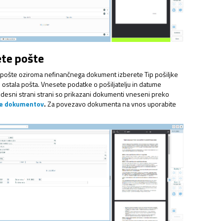
NJAVA DOKUMENTOV
ete pošte
 pošte oziroma nefinančnega dokument izberete Tip pošiljke
n ostala pošta. Vnesete podatke o pošiljatelju in datume
 desni strani strani so prikazani dokumenti vneseni preko
je dokumentov
.
Za povezavo dokumenta na vnos uporabite
NAJEMNINE,…