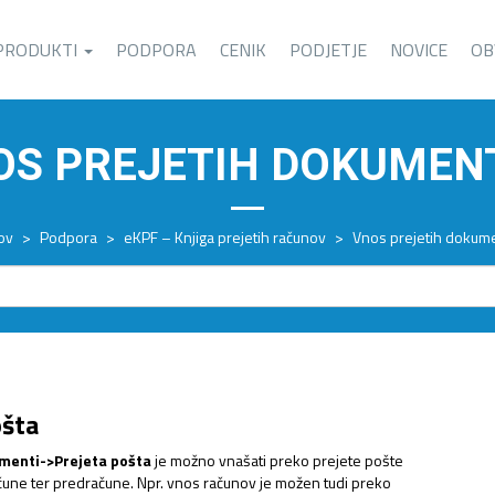
PRODUKTI
PODPORA
CENIK
PODJETJE
NOVICE
OB
OS PREJETIH DOKUMEN
ov
>
Podpora
>
eKPF – Knjiga prejetih računov
>
Vnos prejetih dokum
ošta
menti->Prejeta pošta
je možno vnašati preko prejete pošte
čune ter predračune. Npr. vnos računov je možen tudi preko