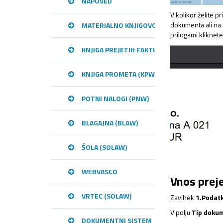
NAPOVED
V kolikor želite p
dokumenta ali na
MATERIALNO KNJIGOVODSTVO (MKW)
prilogami kliknete
KNJIGA PREJETIH FAKTUR (KPFW)
KNJIGA PROMETA (KPW)
POTNI NALOGI (PNW)
BLAGAJNA (BLAW)
ŠOLA (SOLAW)
WEBVASCO
Vnos prej
VRTEC (SOLAW)
Zavihek
1.Podatk
V polju
Tip doku
DOKUMENTNI SISTEM