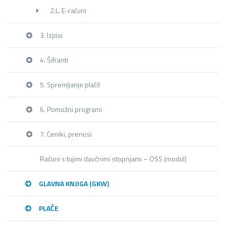
2.L. E-računi
3. Izpisi
4. Šifranti
5. Spremljanje plačil
6. Pomožni programi
7. Ceniki, prenosi
Računi s tujimi davčnimi stopnjami – OSS (modul)
GLAVNA KNJIGA (GKW)
PLAČE