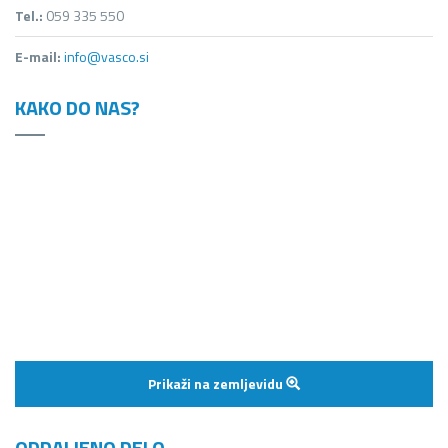
Tel.:
059 335 550
E-mail:
info@vasco.si
KAKO DO NAS?
Prikaži na zemljevidu
ODDALJENO DELO