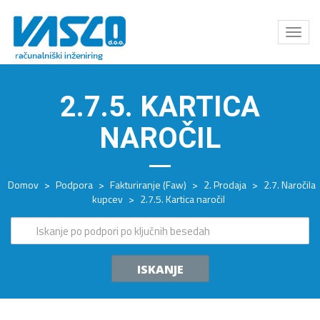
Odpri
meni
2.7.5. KARTICA
NAROČIL
Domov
>
Podpora
>
Fakturiranje (Faw)
>
2. Prodaja
>
2.7. Naročila
kupcev
>
2.7.5. Kartica naročil
ISKANJE