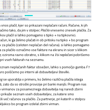
nos plačil, kjer so prikazani neplačani računi. Račune, ki jih
načimo tako, da jim v stolpec
Plačilo
vnesemo znesek plačila. Za
kov plačil si lahko pomagamo s tipko + na tipkovnici.
čun, ki ga želimo plačati in ob pritisku na tipko + bo program
NAJEMNINE,…
 za plačilo (celoten neplačan del računa). si lahko pomagamo
a za plačilo označimo vse fakture na ekranu in sicer s klikom
e,
oziroma ravno obratno, s klikom na
Vsi neplačani
pobrišemo
 pri vseh fakturah na seznamu.
 seznam neplačanih faktur obsežen, lahko s pomočjo gumba
F1
o poiščemo po interni ali dobaviteljevi številki.
og
se uporablja v primeru, ko želimo različna plačila istega
ti, zato da so stroški provizije pri banki manjši. Program nas
o virmanov za posameznega dobavitelja naj naredi zbirni
u prikaže seznam vseh dobaviteljev, za katere smo
 več računov za plačilo. Za partnerje, pri katerih v stolpcu
ljukico bo program izdelal zbirni virman.