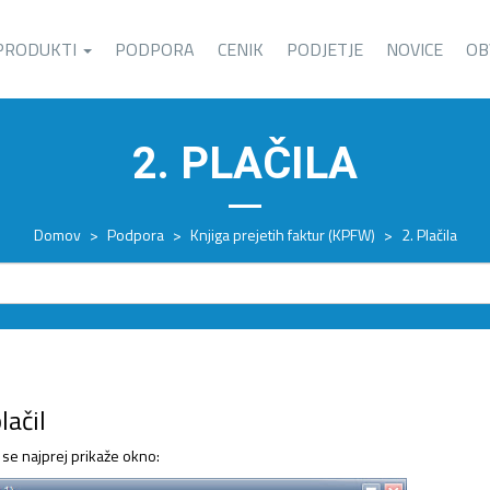
PRODUKTI
PODPORA
CENIK
PODJETJE
NOVICE
OB
2. PLAČILA
Domov
>
Podpora
>
Knjiga prejetih faktur (KPFW)
>
2. Plačila
lačil
se najprej prikaže okno: