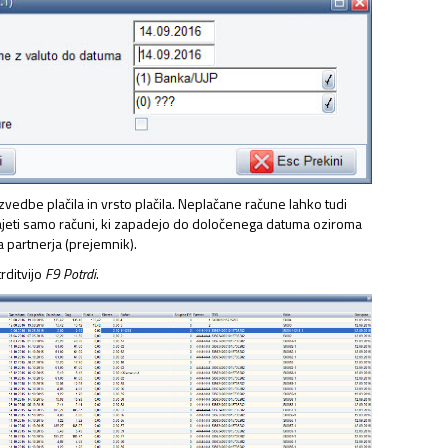
edbe plačila in vrsto plačila. Neplačane račune lahko tudi
ajeti samo računi, ki zapadejo do določenega datuma oziroma
 partnerja (prejemnik).
rditvijo
F9 Potrdi
.
NJAVA DOKUMENTOV