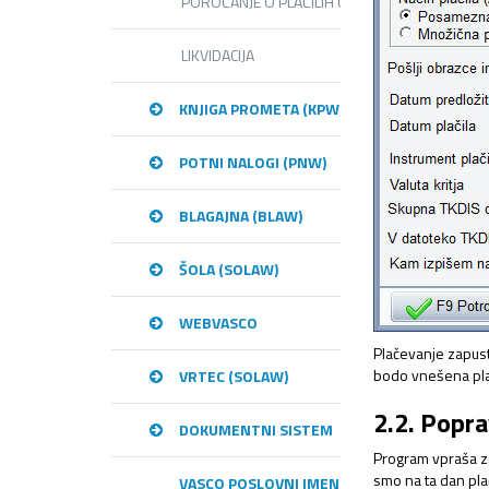
POROČANJE O PLAČILIH UJP JN
LIKVIDACIJA
KNJIGA PROMETA (KPW)
POTNI NALOGI (PNW)
BLAGAJNA (BLAW)
ŠOLA (SOLAW)
WEBVASCO
Plačevanje zapus
bodo vnešena plači
VRTEC (SOLAW)
2.2. Popra
DOKUMENTNI SISTEM
Program vpraša za 
smo na ta dan pla
VASCO POSLOVNI IMENIK – VPI