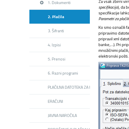
Za vsak zbirni vi
1. Dokumenti
specifikacijo
), da 
specifikacije lah
2. Plačila
Parametri za plačil
Ko smo označili fa
3. Šifranti
pripravimo datote
pripravil xml dat
banke,…). Pri pri
4. Izpisi
množičnimi plačili
elektronski pošti.
5. Prenosi
6. Razni programi
PLAČILNA DATOTEKA ZA REVOLUT
ERAČUNI
JAVNA NAROČILA