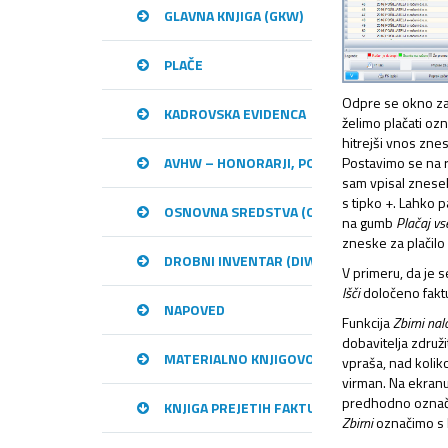
GLAVNA KNJIGA (GKW)
PLAČE
Odpre se okno za v
KADROVSKA EVIDENCA
želimo plačati oz
hitrejši vnos znes
Postavimo se na ra
AVHW – HONORARJI, PODJEMNE POGODBE, 
sam vpisal znesek
s tipko +. Lahko p
OSNOVNA SREDSTVA (OSW)
na gumb
Plačaj vs
zneske za plačilo
DROBNI INVENTAR (DIW)
V primeru, da je
Išči
določeno faktur
NAPOVED
Funkcija
Zbirni nal
dobavitelja združi
MATERIALNO KNJIGOVODSTVO (MKW)
vpraša, nad kolik
virman. Na ekran
predhodno označili
KNJIGA PREJETIH FAKTUR (KPFW)
Zbirni
označimo s k