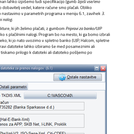
rman lahko izpišemo tudi specifikacijo (gumb
Izpiši vse/eno
bo dobavitelj vedel, katere račune smo plačali. Obliko
ko nastavimo v parametrih programa v meniju 6.1, zavihek
3.
ni nalog
.
kture, ki jih želimo plačati, z gumbom
Pripravi za banko/UJP
ko s plačilnimi nalogi. Program bo na mesto, ki ga bomo izbrali
oteko, ki jo nato uvozimo v spletno banko (UJP, Halcom, spletne
pravi datoteke lahko izbiramo še med posameznimi ali
, tiskamo prilogo k datoteki ali datoteko pošljemo po