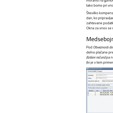
moramo na gum
tako bomo pri vno
Številko kompenz
dan, ko pripravlj
zahtevane podatk
Okna za vnos se m
Medsebojn
Pod
Obveznosti do 
delno plačane pre
(Izdani računi)
pa ne
(ki je v tem prime