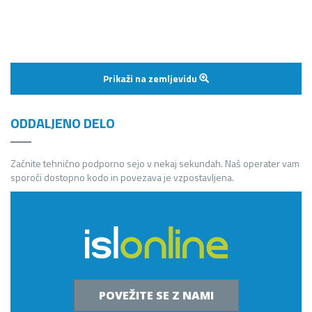
Prikaži na zemljevidu
ODDALJENO DELO
Začnite tehnično podporno sejo v nekaj sekundah. Naš operater vam
sporoči dostopno kodo in povezava je vzpostavljena.
POVEŽITE SE Z NAMI