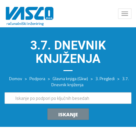
Odpri
meni
3.7. DNEVNIK
KNJIŽENJA
Domov
>
Podpora
>
Glavna knjiga (Gkw)
>
3. Pregledi
>
3.7.
Dnevnik knjiženja
ISKANJE