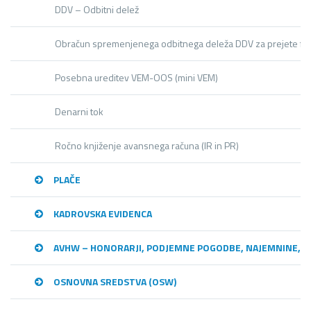
DDV – Odbitni delež
Obračun spremenjenega odbitnega deleža DDV za prejete fa
Posebna ureditev VEM-OOS (mini VEM)
Denarni tok
Ročno knjiženje avansnega računa (IR in PR)
PLAČE
KADROVSKA EVIDENCA
AVHW – HONORARJI, PODJEMNE POGODBE, NAJEMNINE,…
OSNOVNA SREDSTVA (OSW)