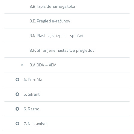
3.B. Izpis denarnega toka
3.E. Pregled e-računov
3.N. Nastavljivi izpisi – splošni
3.P. Shranjene nastavitve pregledov
3.V. DDV – VEM
4. Poročila
5. Šifranti
6. Razno
7. Nastavitve