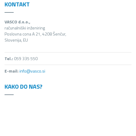
KONTAKT
VASCO d.o.o.,
računalniški inženiring
Poslovna cona A 21, 4208 Šenčur,
Slovenija, EU
Tel.:
059 335 550
E-mail:
info@vasco.si
KAKO DO NAS?