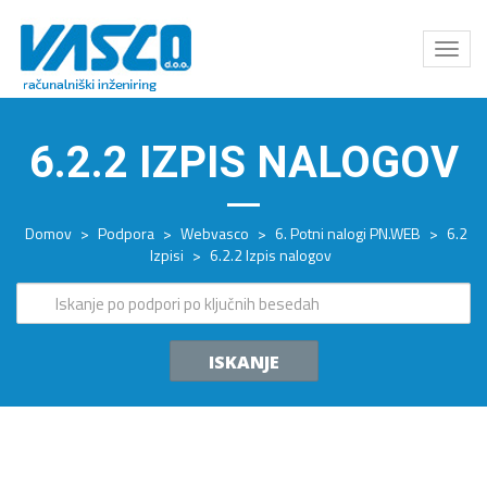
Odpri
meni
6.2.2 IZPIS NALOGOV
Domov
>
Podpora
>
Webvasco
>
6. Potni nalogi PN.WEB
>
6.2
Izpisi
>
6.2.2 Izpis nalogov
ISKANJE