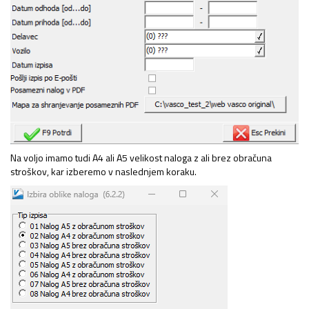
Na voljo imamo tudi A4 ali A5 velikost naloga z ali brez obračuna
stroškov, kar izberemo v naslednjem koraku.