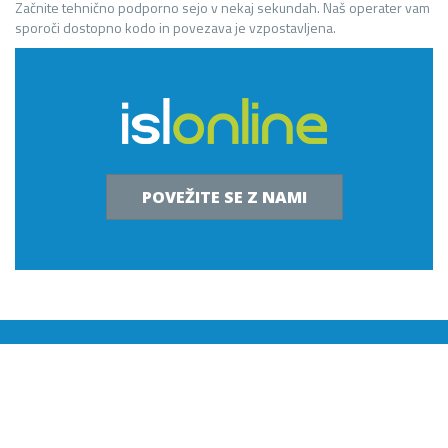
Začnite tehnično podporno sejo v nekaj sekundah. Naš operater vam
sporoči dostopno kodo in povezava je vzpostavljena.
POVEŽITE SE Z NAMI
© 2016 VASCO. Vse pravice pridržane.
Izdelava spletnih strani
Izjava o zasebnosti za Google uporabnike