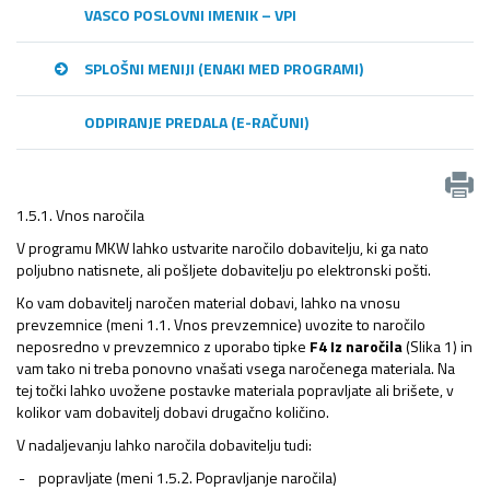
VASCO POSLOVNI IMENIK – VPI
SPLOŠNI MENIJI (ENAKI MED PROGRAMI)
ODPIRANJE PREDALA (E-RAČUNI)
1.5.1. Vnos naročila
V programu MKW lahko ustvarite naročilo dobavitelju, ki ga nato
poljubno natisnete, ali pošljete dobavitelju po elektronski pošti.
Ko vam dobavitelj naročen material dobavi, lahko na vnosu
prevzemnice (meni 1.1. Vnos prevzemnice) uvozite to naročilo
neposredno v prevzemnico z uporabo tipke
F4 Iz naročila
(Slika 1) in
vam tako ni treba ponovno vnašati vsega naročenega materiala. Na
tej točki lahko uvožene postavke materiala popravljate ali brišete, v
kolikor vam dobavitelj dobavi drugačno količino.
V nadaljevanju lahko naročila dobavitelju tudi:
popravljate (meni 1.5.2. Popravljanje naročila)