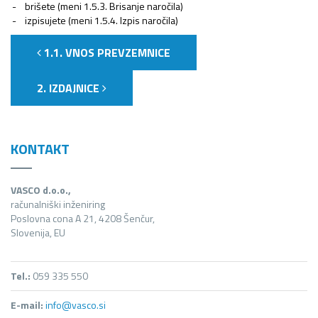
brišete (meni 1.5.3. Brisanje naročila)
izpisujete (meni 1.5.4. Izpis naročila)
1.1. VNOS PREVZEMNICE
2. IZDAJNICE
KONTAKT
VASCO d.o.o.,
računalniški inženiring
Poslovna cona A 21, 4208 Šenčur,
Slovenija, EU
Tel.:
059 335 550
E-mail:
info@vasco.si