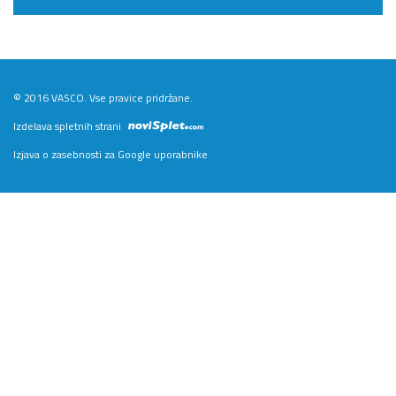
© 2016 VASCO. Vse pravice pridržane.
Izdelava spletnih strani
Izjava o zasebnosti za Google uporabnike