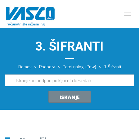
Odpri
meni
3. ŠIFRANTI
Domov
>
Podpora
>
Potni nalogi (Pnw)
>
3. Šifranti
ISKANJE