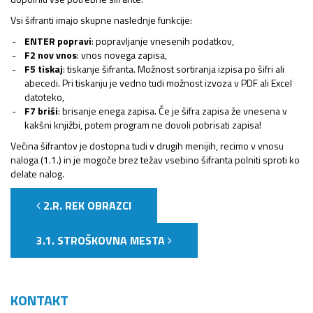
Vsi šifranti imajo skupne naslednje funkcije:
ENTER popravi
: popravljanje vnesenih podatkov,
F2 nov vnos
: vnos novega zapisa,
F5 tiskaj
: tiskanje šifranta. Možnost sortiranja izpisa po šifri ali
abecedi. Pri tiskanju je vedno tudi možnost izvoza v PDF ali Excel
datoteko,
F7 briši
: brisanje enega zapisa. Če je šifra zapisa že vnesena v
kakšni knjižbi, potem program ne dovoli pobrisati zapisa!
Večina šifrantov je dostopna tudi v drugih menijih, recimo v vnosu
naloga (1.1.) in je mogoče brez težav vsebino šifranta polniti sproti ko
delate nalog.
2.R. REK OBRAZCI
3.1. STROŠKOVNA MESTA
KONTAKT