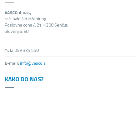
VASCO d.o.o.,
računalniški inženiring
Poslovna cona A 21, 4208 Šenčur,
Slovenija, EU
Tel.:
059 335 550
E-mail:
info@vasco.si
KAKO DO NAS?