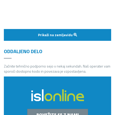
Prikaži na zemljevidu
ODDALJENO DELO
Začnite tehnično podporno sejo v nekaj sekundah. Naš operater vam
sporoči dostopno kodo in povezava je vzpostavljena.
POVEŽITE SE Z NAMI