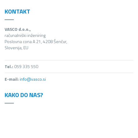
KONTAKT
VASCO d.o.o.,
računalniški inženiring
Poslovna cona A 21, 4208 Šenčur,
Slovenija, EU
Tel.:
059 335 550
E-mail:
info@vasco.si
KAKO DO NAS?