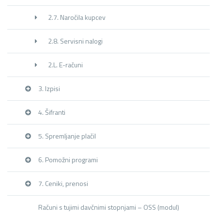
2.7. Naročila kupcev
2.8. Servisni nalogi
2.L. E-računi
3. Izpisi
4. Šifranti
5. Spremljanje plačil
6. Pomožni programi
7. Ceniki, prenosi
Računi s tujimi davčnimi stopnjami – OSS (modul)