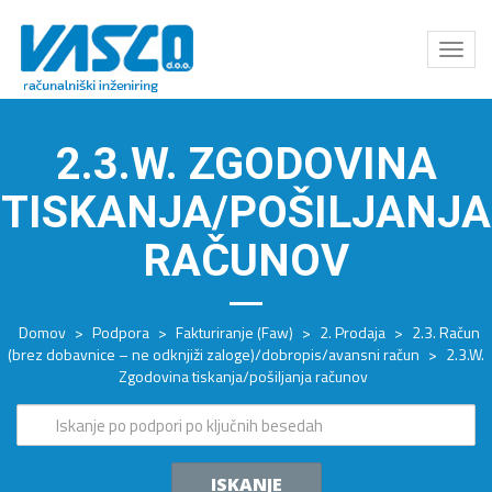
Odpri
meni
2.3.W. ZGODOVINA
TISKANJA/POŠILJANJA
RAČUNOV
Domov
>
Podpora
>
Fakturiranje (Faw)
>
2. Prodaja
>
2.3. Račun
(brez dobavnice – ne odknjiži zaloge)/dobropis/avansni račun
>
2.3.W.
Zgodovina tiskanja/pošiljanja računov
ISKANJE