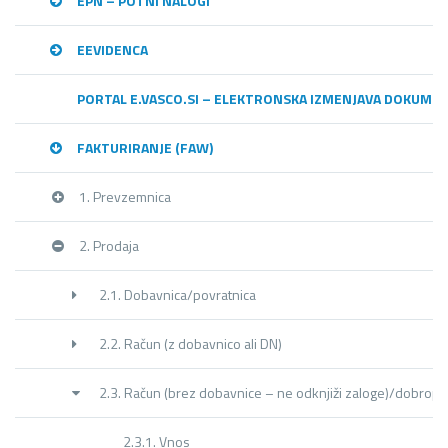
EPN – POTNI NALOGI
EEVIDENCA
PORTAL E.VASCO.SI – ELEKTRONSKA IZMENJAVA DOKUME
FAKTURIRANJE (FAW)
1. Prevzemnica
2. Prodaja
2.1. Dobavnica/povratnica
2.2. Račun (z dobavnico ali DN)
2.3. Račun (brez dobavnice – ne odknjiži zaloge)/dobropi
2.3.1. Vnos