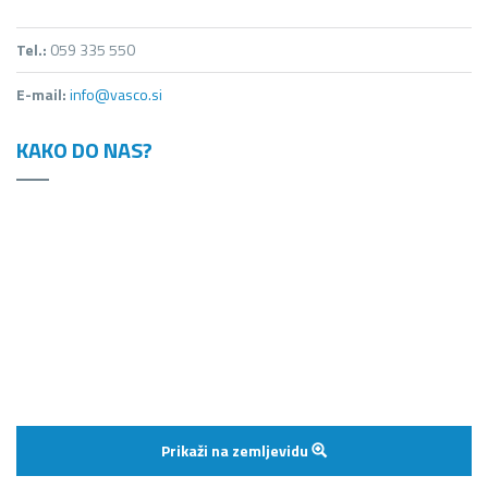
Tel.:
059 335 550
E-mail:
info@vasco.si
KAKO DO NAS?
Prikaži na zemljevidu