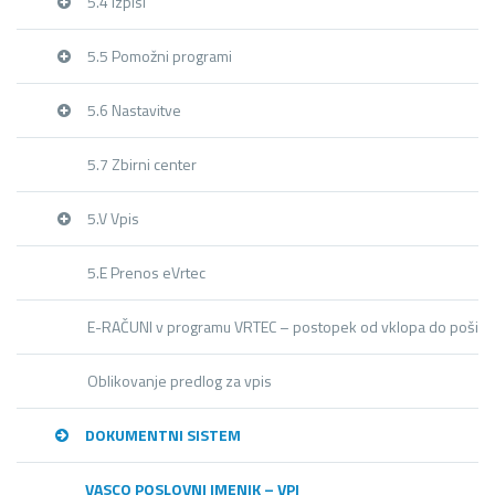
5.4 Izpisi
5.5 Pomožni programi
5.6 Nastavitve
5.7 Zbirni center
5.V Vpis
5.E Prenos eVrtec
E-RAČUNI v programu VRTEC – postopek od vklopa do pošilja
Oblikovanje predlog za vpis
DOKUMENTNI SISTEM
VASCO POSLOVNI IMENIK – VPI