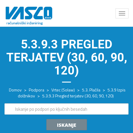
Odpri
meni
5.3.9.3 PREGLED
TERJATEV (30, 60, 90,
120)
Domov
>
Podpora
>
Vrtec (Solaw)
>
5.3. Plačila
>
5.3.9 Izpis
dolžnikov
>
5.3.9.3 Pregled terjatev (30, 60, 90, 120)
ISKANJE