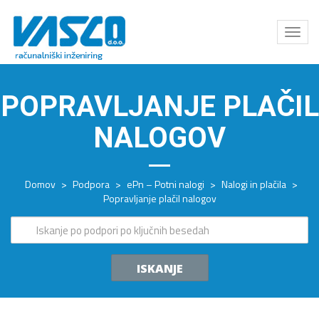
Odpri
meni
POPRAVLJANJE PLAČIL
NALOGOV
Domov
>
Podpora
>
ePn – Potni nalogi
>
Nalogi in plačila
>
Popravljanje plačil nalogov
ISKANJE