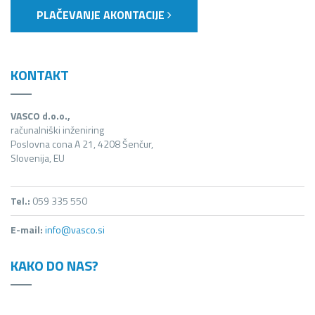
PLAČEVANJE AKONTACIJE
KONTAKT
VASCO d.o.o.,
računalniški inženiring
Poslovna cona A 21, 4208 Šenčur,
Slovenija, EU
Tel.:
059 335 550
E-mail:
info@vasco.si
KAKO DO NAS?