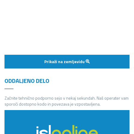
Prikaži na zemljevidu
ODDALJENO DELO
Začnite tehnično podporno sejo v nekaj sekundah. Naš operater vam
sporoči dostopno kodo in povezava je vzpostavljena.