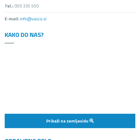
Tel.:
059 335 550
E-mail:
info@vasco.si
KAKO DO NAS?
Prikaži na zemljevidu