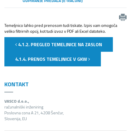
ODPIRANJE PREDALA (E-RAČUNI)
Temeljnico lahko pred prenosom tudi tiskate. Izpis vam omogoča
veliko filtrirnih opcij, kot tudi izvoz v PDF ali Excel datoteko.
4.1.2. PREGLED TEMELJNICE NA ZASLON
4.1.4. PRENOS TEMELJNICE V GKW
KONTAKT
VASCO d.o.o.,
računalniški inženiring
Poslovna cona A 21, 4208 Šenčur,
Slovenija, EU