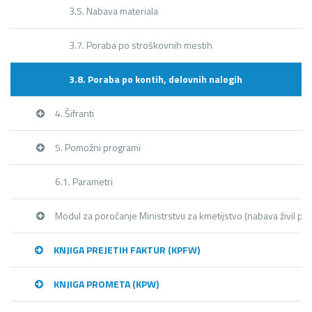
3.5. Nabava materiala
3.7. Poraba po stroškovnih mestih
3.8. Poraba po kontih, delovnih nalogih
4. Šifranti
5. Pomožni programi
6.1. Parametri
Modul za poročanje Ministrstvu za kmetijstvo (nabava živil pre
KNJIGA PREJETIH FAKTUR (KPFW)
KNJIGA PROMETA (KPW)