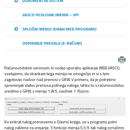
DOKUMENTNI SISTEM
VASCO POSLOVNI IMENIK – VPI
SPLOŠNI MENIJI (ENAKI MED PROGRAMI)
ODPIRANJE PREDALA (E-RAČUNI)
Računovodskim servisom, ki nudijo uporabo aplikacije WEB.VASCO,
svetujemo, da strankam tega menija ne omogočijo in si s tem
zagotovijo nadzor nad prenosi v GKW. V primeru, da je potrebno
spreminjati status prenosa potnega naloga, lahko to v računovodstvu
uredimo v GKW, v meniju 1.W.5, zavihek 7. Razno.
Ko enkrat nalog prenesemo v Glavno knjigo, se v programu potni
nalog zaklene za urejanje. S funkcijo menija 6.5.9. tak nalog označimo