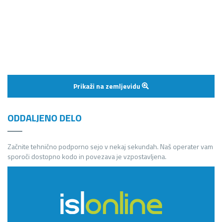
Prikaži na zemljevidu
ODDALJENO DELO
Začnite tehnično podporno sejo v nekaj sekundah. Naš operater vam
sporoči dostopno kodo in povezava je vzpostavljena.