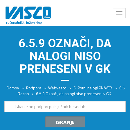
Odpri
meni
6.5.9 OZNAČI, DA
NALOGI NISO
PRENESENI V GK
Domov
>
Podpora
>
Webvasco
>
6. Potni nalogi PN.WEB
>
6.5
Razno
>
6.5.9 Označi, da nalogi niso preneseni v GK
ISKANJE