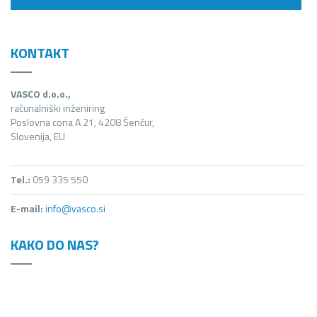
KONTAKT
VASCO d.o.o.,
računalniški inženiring
Poslovna cona A 21, 4208 Šenčur,
Slovenija, EU
Tel.:
059 335 550
E-mail:
info@vasco.si
KAKO DO NAS?