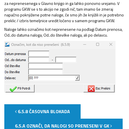
za neprenesenega v Glavno knjigo in ga lahko ponovno urejamo. V
programu GKW se s to akcijo ne zgodi nič, tam imamo še zmeraj
napačno poknjižene potne naloge, če smo jih že knjižili in je potrebno
preklic / izbris temeljnice uredit ločeno v samem programu GKW.
Naloge lahko označimo kot neprenesene na podlagi Datum prenosa,
Od..do datuma naloga, Od..do številke naloga, ali po delavcu.
6.5.8 ČASOVNA BLOKADA
6.5.A OZNAČI, DA NALOGI SO PRENESENI V GK