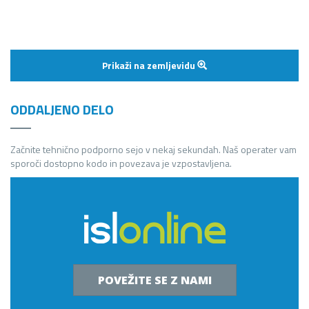
Prikaži na zemljevidu
ODDALJENO DELO
Začnite tehnično podporno sejo v nekaj sekundah. Naš operater vam
sporoči dostopno kodo in povezava je vzpostavljena.
POVEŽITE SE Z NAMI