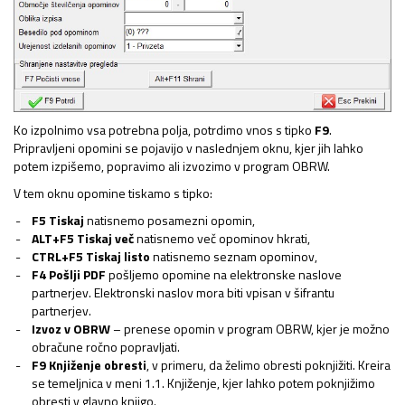
Ko izpolnimo vsa potrebna polja, potrdimo vnos s tipko
F9
.
Pripravljeni opomini se pojavijo v naslednjem oknu, kjer jih lahko
potem izpišemo, popravimo ali izvozimo v program OBRW.
V tem oknu opomine tiskamo s tipko:
F5 Tiskaj
natisnemo posamezni opomin,
ALT+F5 Tiskaj več
natisnemo več opominov hkrati,
CTRL+F5 Tiskaj listo
natisnemo seznam opominov,
F4 Pošlji PDF
pošljemo opomine na elektronske naslove
partnerjev. Elektronski naslov mora biti vpisan v šifrantu
partnerjev.
Izvoz v OBRW
– prenese opomin v program OBRW, kjer je možno
obračune ročno popravljati.
F9 Knjiženje obresti
, v primeru, da želimo obresti poknjižiti. Kreira
se temeljnica v meni 1.1. Knjiženje, kjer lahko potem poknjižimo
obresti v glavno knjigo.