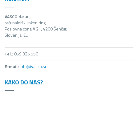
VASCO d.o.o.,
računalniški inženiring
Poslovna cona A 21, 4208 Šenčur,
Slovenija, EU
Tel.:
059 335 550
E-mail:
info@vasco.si
KAKO DO NAS?