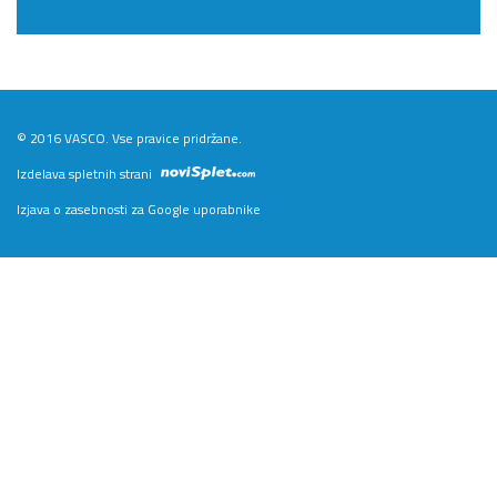
© 2016 VASCO. Vse pravice pridržane.
Izdelava spletnih strani
Izjava o zasebnosti za Google uporabnike