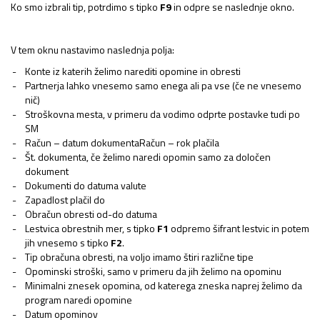
Ko smo izbrali tip, potrdimo s tipko
F9
in odpre se naslednje okno.
V tem oknu nastavimo naslednja polja:
Konte iz katerih želimo narediti opomine in obresti
Partnerja lahko vnesemo samo enega ali pa vse (če ne vnesemo
nič)
Stroškovna mesta, v primeru da vodimo odprte postavke tudi po
SM
Račun – datum dokumentaRačun – rok plačila
Št. dokumenta, če želimo naredi opomin samo za določen
dokument
Dokumenti do datuma valute
Zapadlost plačil do
Obračun obresti od-do datuma
Lestvica obrestnih mer, s tipko
F1
odpremo šifrant lestvic in potem
jih vnesemo s tipko
F2
.
Tip obračuna obresti, na voljo imamo štiri različne tipe
Opominski stroški, samo v primeru da jih želimo na opominu
Minimalni znesek opomina, od katerega zneska naprej želimo da
program naredi opomine
Datum opominov