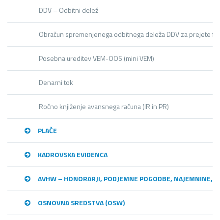
DDV – Odbitni delež
Obračun spremenjenega odbitnega deleža DDV za prejete fa
Posebna ureditev VEM-OOS (mini VEM)
Denarni tok
Ročno knjiženje avansnega računa (IR in PR)
PLAČE
KADROVSKA EVIDENCA
AVHW – HONORARJI, PODJEMNE POGODBE, NAJEMNINE,…
OSNOVNA SREDSTVA (OSW)