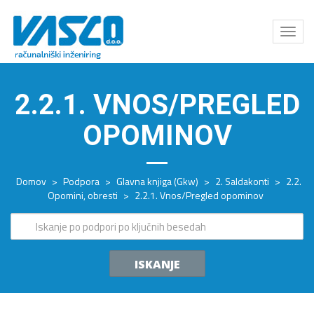
Odpri
meni
2.2.1. VNOS/PREGLED
OPOMINOV
Domov
>
Podpora
>
Glavna knjiga (Gkw)
>
2. Saldakonti
>
2.2.
Opomini, obresti
>
2.2.1. Vnos/Pregled opominov
ISKANJE