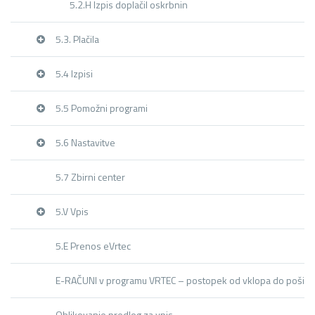
5.2.H Izpis doplačil oskrbnin
5.3. Plačila
5.4 Izpisi
5.5 Pomožni programi
5.6 Nastavitve
5.7 Zbirni center
5.V Vpis
5.E Prenos eVrtec
E-RAČUNI v programu VRTEC – postopek od vklopa do pošilja
Oblikovanje predlog za vpis