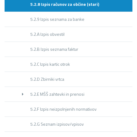
5.2.8 Izpis računov za občine (stari)
5.2.9 Izpis seznama za banke
5.2.A Izpis obvestil
5.2.B Izpis seznama faktur
5.2.C Izpis kartic otrok
5.2.D Zbirniki vrtca
5.2.E MŠŠ zahtevki in prenosi
5.2.F Izpis neizpolnjenih normativov
5.2.G Seznam izpisov/vpisov