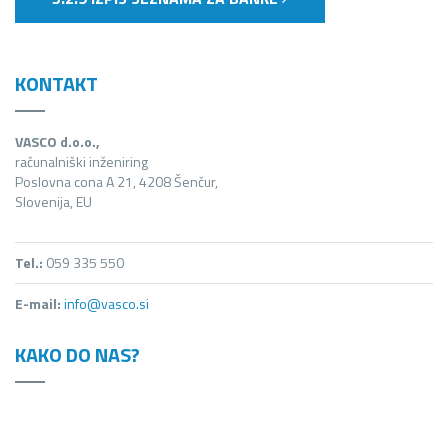
KONTAKT
VASCO d.o.o.,
računalniški inženiring
Poslovna cona A 21, 4208 Šenčur,
Slovenija, EU
Tel.:
059 335 550
E-mail:
info@vasco.si
KAKO DO NAS?