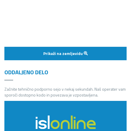
Prikaži na zemljevidu
ODDALJENO DELO
Začnite tehnično podporno sejo v nekaj sekundah. Naš operater vam
sporoči dostopno kodo in povezava je vzpostavljena.