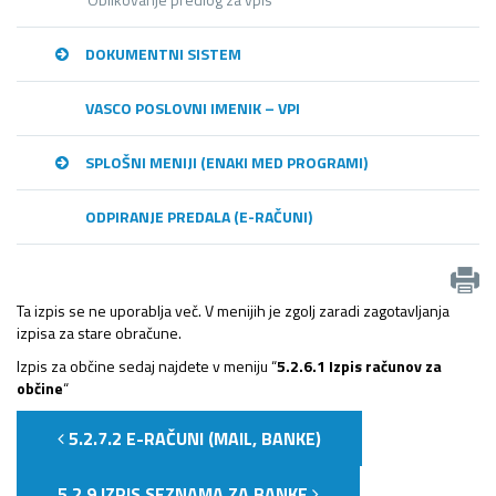
DOKUMENTNI SISTEM
VASCO POSLOVNI IMENIK – VPI
SPLOŠNI MENIJI (ENAKI MED PROGRAMI)
ODPIRANJE PREDALA (E-RAČUNI)
Ta izpis se ne uporablja več. V menijih je zgolj zaradi zagotavljanja
izpisa za stare obračune.
Izpis za občine sedaj najdete v meniju “
5.2.6.1 Izpis računov za
občine
“
5.2.7.2 E-RAČUNI (MAIL, BANKE)
5.2.9 IZPIS SEZNAMA ZA BANKE