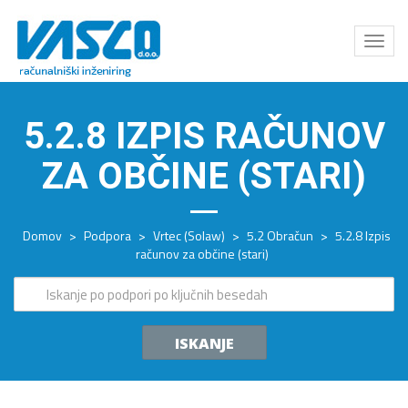
Odpri
meni
5.2.8 IZPIS RAČUNOV
ZA OBČINE (STARI)
Domov
>
Podpora
>
Vrtec (Solaw)
>
5.2 Obračun
>
5.2.8 Izpis
računov za občine (stari)
ISKANJE