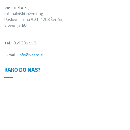
VASCO d.o.o.,
računalniški inženiring
Poslovna cona A 21, 4208 Šenčur,
Slovenija, EU
Tel.:
059 335 550
E-mail:
info@vasco.si
KAKO DO NAS?