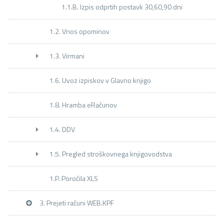
1.1.B. Izpis odprtih postavk 30,60,90 dni
1.2. Vnos opominov
1.3. Virmani
1.6. Uvoz izpiskov v Glavno knjigo
1.8. Hramba eRačunov
1.4. DDV
1.5. Pregled stroškovnega knjigovodstva
1.P. Poročila XLS
3. Prejeti računi WEB.KPF