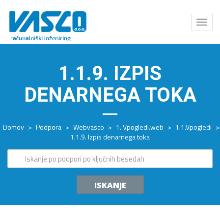
Odpri
meni
1.1.9. IZPIS
DENARNEGA TOKA
Domov
>
Podpora
>
Webvasco
>
1. Vpogledi.web
>
1.1.Vpogledi
>
1.1.9. Izpis denarnega toka
ISKANJE