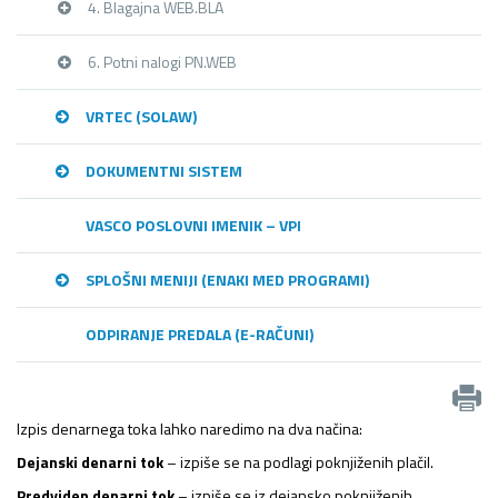
4. Blagajna WEB.BLA
6. Potni nalogi PN.WEB
VRTEC (SOLAW)
DOKUMENTNI SISTEM
VASCO POSLOVNI IMENIK – VPI
SPLOŠNI MENIJI (ENAKI MED PROGRAMI)
ODPIRANJE PREDALA (E-RAČUNI)
Izpis denarnega toka lahko naredimo na dva načina:
Dejanski denarni tok
– izpiše se na podlagi poknjiženih plačil.
Predviden denarni tok
– izpiše se iz dejansko poknjiženih