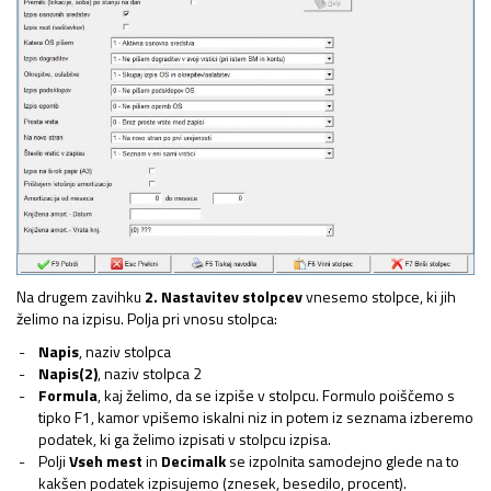
Na drugem zavihku
2. Nastavitev stolpcev
vnesemo stolpce, ki jih
želimo na izpisu. Polja pri vnosu stolpca:
Napis
, naziv stolpca
Napis(2)
, naziv stolpca 2
Formula
, kaj želimo, da se izpiše v stolpcu. Formulo poiščemo s
tipko F1, kamor vpišemo iskalni niz in potem iz seznama izberemo
podatek, ki ga želimo izpisati v stolpcu izpisa.
Polji
Vseh mest
in
Decimalk
se izpolnita samodejno glede na to
kakšen podatek izpisujemo (znesek, besedilo, procent).