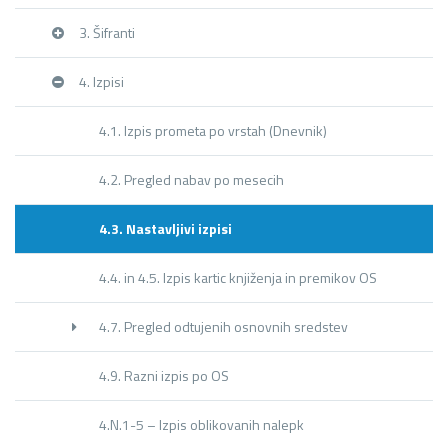
3. Šifranti
4. Izpisi
4.1. Izpis prometa po vrstah (Dnevnik)
4.2. Pregled nabav po mesecih
4.3. Nastavljivi izpisi
4.4. in 4.5. Izpis kartic knjiženja in premikov OS
4.7. Pregled odtujenih osnovnih sredstev
4.9. Razni izpis po OS
4.N.1-5 – Izpis oblikovanih nalepk