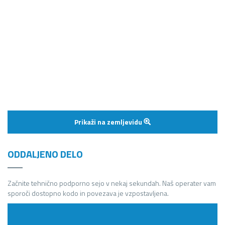
Prikaži na zemljevidu
ODDALJENO DELO
Začnite tehnično podporno sejo v nekaj sekundah. Naš operater vam
sporoči dostopno kodo in povezava je vzpostavljena.