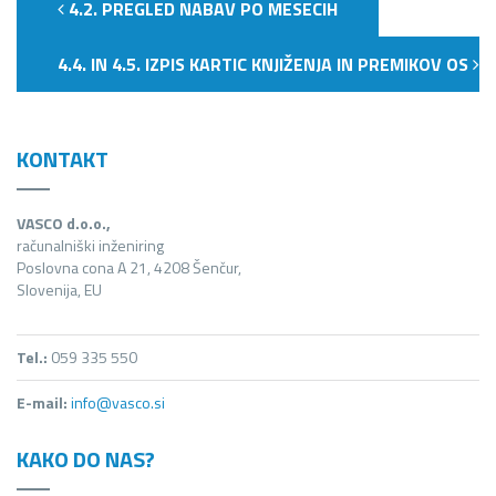
4.2. PREGLED NABAV PO MESECIH
4.4. IN 4.5. IZPIS KARTIC KNJIŽENJA IN PREMIKOV OS
KONTAKT
VASCO d.o.o.,
računalniški inženiring
Poslovna cona A 21, 4208 Šenčur,
Slovenija, EU
Tel.:
059 335 550
E-mail:
info@vasco.si
KAKO DO NAS?