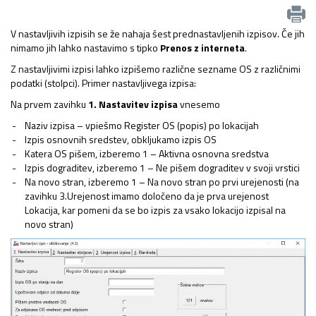
V nastavljivih izpisih se že nahaja šest prednastavljenih izpisov. Če jih
nimamo jih lahko nastavimo s tipko
Prenos z interneta
.
Z nastavljivimi izpisi lahko izpišemo različne sezname OS z različnimi
podatki (stolpci). Primer nastavljivega izpisa:
Na prvem zavihku
1. Nastavitev izpisa
vnesemo
Naziv izpisa – vpiešmo Register OS (popis) po lokacijah
Izpis osnovnih sredstev, obkljukamo izpis OS
Katera OS pišem, izberemo 1 – Aktivna osnovna sredstva
Izpis dograditev, izberemo 1 – Ne pišem dograditev v svoji vrstici
Na novo stran, izberemo 1 – Na novo stran po prvi urejenosti (na
zavihku 3.Urejenost imamo določeno da je prva urejenost
Lokacija, kar pomeni da se bo izpis za vsako lokacijo izpisal na
novo stran)