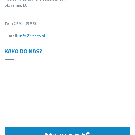
Slovenija, EU
Tel.:
059 335 550
E-mail:
info@vasco.si
KAKO DO NAS?
Prikaži na zemljevidu