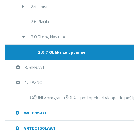
2.4 Izpisi
2.6 Plačila
2.8 Glave, klavzule
2.8.7 Oblike za opomine
3. ŠIFRANTI
4. RAZNO
E-RAČUNI v programu ŠOLA – postopek od vklopa do pošiljan
WEBVASCO
VRTEC (SOLAW)