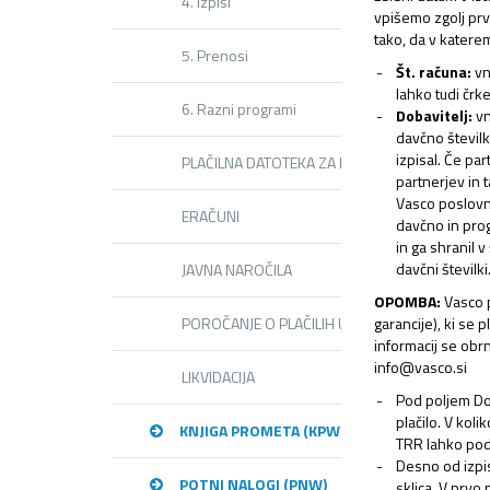
4. Izpisi
vpišemo zgolj prv
tako, da v katere
5. Prenosi
Št. računa:
vn
lahko tudi črke
6. Razni programi
Dobavitelj:
vn
davčno številk
izpisal. Če pa
PLAČILNA DATOTEKA ZA REVOLUT
partnerjev in
Vasco poslovne
ERAČUNI
davčno in pro
in ga shranil v
davčni številki
JAVNA NAROČILA
OPOMBA:
Vasco p
garancije), ki se
POROČANJE O PLAČILIH UJP JN
informacij se obrn
info@vasco.si
LIKVIDACIJA
Pod poljem Dob
plačilo. V koli
KNJIGA PROMETA (KPW)
TRR lahko pod
Desno od izpis
POTNI NALOGI (PNW)
sklica. V prvo