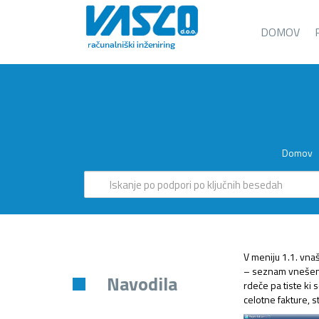
DOMOV
Domov
V meniju 1.1. vna
– seznam vnešenih
Navodila
rdeče pa tiste ki 
celotne fakture, 