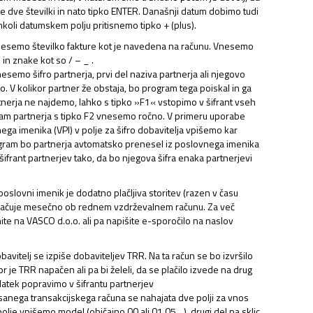
e dve številki in nato tipko ENTER. Današnji datum dobimo tudi
mkoli datumskem polju pritisnemo tipko + (plus).
esemo številko fakture kot je navedena na računu. Vnesemo
 in znake kot so / – _ .
esemo šifro partnerja, prvi del naziva partnerja ali njegovo
o. V kolikor partner že obstaja, bo program tega poiskal in ga
rtnerja ne najdemo, lahko s tipko »F1« vstopimo v šifrant vseh
 tam partnerja s tipko F2 vnesemo ročno. V primeru uporabe
ga imenika (VPI) v polje za šifro dobavitelja vpišemo kar
gram bo partnerja avtomatsko prenesel iz poslovnega imenika
 šifrant partnerjev tako, da bo njegova šifra enaka partnerjevi
.
oslovni imenik je dodatno plačljiva storitev (razen v času
 plačuje mesečno ob rednem vzdrževalnem računu. Za več
ite na VASCO d.o.o. ali pa napišite e-sporočilo na naslov
avitelj se izpiše dobaviteljev TRR. Na ta račun se bo izvršilo
kor je TRR napačen ali pa bi želeli, da se plačilo izvede na drug
atek popravimo v šifrantu partnerjev
anega transakcijskega računa se nahajata dve polji za vnos
 polje vpišemo model (običajno 00 ali 01,05…), drugi del pa sklic