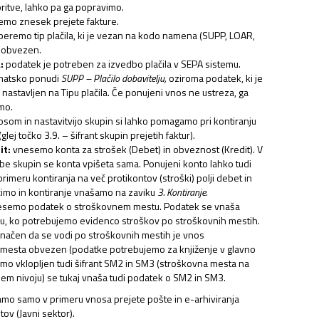
oritve, lahko pa ga popravimo.
mo znesek prejete fakture.
beremo tip plačila, ki je vezan na kodo namena (SUPP, LOAR,
i obvezen.
:
podatek je potreben za izvedbo plačila v SEPA sistemu.
matsko ponudi
SUPP – Plačilo dobavitelju,
oziroma podatek, ki je
nastavljen na Tipu plačila. Če ponujeni vnos ne ustreza, ga
mo.
som in nastavitvijo skupin si lahko pomagamo pri kontiranju
(glej točko 3.9. – šifrant skupin prejetih faktur).
it:
vnesemo konta za strošek (Debet) in obveznost (Kredit). V
be skupin se konta vpišeta sama. Ponujeni konto lahko tudi
rimeru kontiranja na več protikontov (stroški) polji debet in
čimo in kontiranje vnašamo na zaviku
3. Kontiranje
.
semo podatek o stroškovnem mestu. Podatek se vnaša
u, ko potrebujemo evidenco stroškov po stroškovnih mestih.
značen da se vodi po stroškovnih mestih je vnos
mesta obvezen (podatke potrebujemo za knjiženje v glavno
amo vklopljen tudi šifrant SM2 in SM3 (stroškovna mesta na
jem nivoju) se tukaj vnaša tudi podatek o SM2 in SM3.
šamo samo v primeru vnosa prejete pošte in e-arhiviranja
ov (Javni sektor).