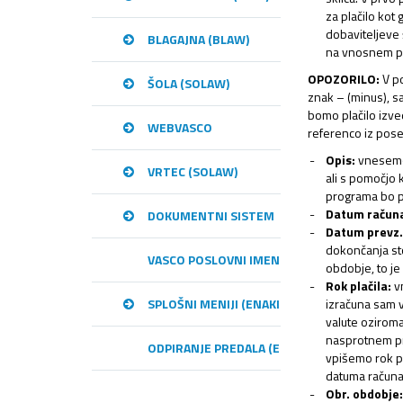
za plačilo kot 
dobaviteljeve 
BLAGAJNA (BLAW)
na vnosnem po
OPOZORILO:
V po
ŠOLA (SOLAW)
znak – (minus), s
bomo plačilo izve
WEBVASCO
referenco iz pos
Opis:
vnesemo 
VRTEC (SOLAW)
ali s pomočjo 
programa bo p
Datum račun
DOKUMENTNI SISTEM
Datum prevz.
dokončanja sto
VASCO POSLOVNI IMENIK – VPI
obdobje, to je
Rok plačila:
vn
izračuna sam v 
SPLOŠNI MENIJI (ENAKI MED PROGRAMI)
valute oziroma 
nasprotnem pr
ODPIRANJE PREDALA (E-RAČUNI)
vpišemo rok pl
datuma računa
Obr. obdobje