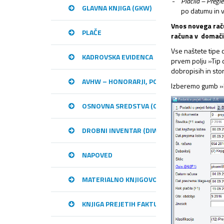
Plačila – Pregle
GLAVNA KNJIGA (GKW)
po datumu in vr
Vnos novega rač
PLAČE
računa v domači
Vse naštete tipe
KADROVSKA EVIDENCA
prvem polju »Tip
dobropisih in st
AVHW – HONORARJI, PODJEMNE POGODBE, 
Izberemo gumb »
OSNOVNA SREDSTVA (OSW)
DROBNI INVENTAR (DIW)
NAPOVED
MATERIALNO KNJIGOVODSTVO (MKW)
KNJIGA PREJETIH FAKTUR (KPFW)