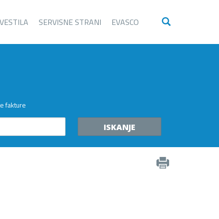
VESTILA
SERVISNE STRANI
EVASCO
te fakture
ISKANJE