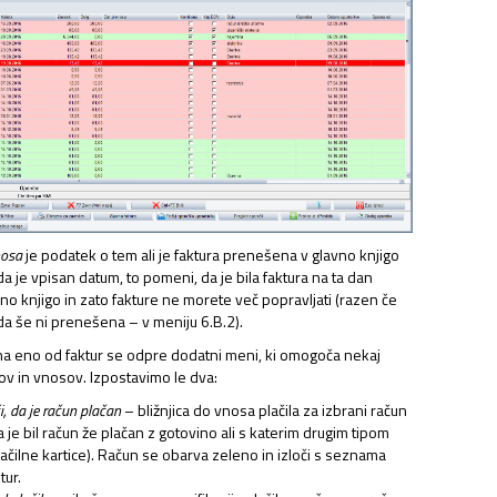
nosa
je podatek o tem ali je faktura prenešena v glavno knjigo
 da je vpisan datum, to pomeni, da je bila faktura na ta dan
o knjigo in zato fakture ne morete več popravljati (razen če
 da še ni prenešena – v meniju 6.B.2).
na eno od faktur se odpre dodatni meni, ki omogoča nekaj
v in vnosov. Izpostavimo le dva:
NJAVA DOKUMENTOV
i, da je račun plačan
– bližnjica do vnosa plačila za izbrani račun
a je bil račun že plačan z gotovino ali s katerim drugim tipom
plačilne kartice). Račun se obarva zeleno in izloči s seznama
tur.