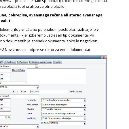
d plačil –
prikaže se nam specifikacija plačil označenega računa
sti plačila (delna ali pa celotno plačilo).
una, dobropisa, avansnega računa ali storno avansnega
 valuti
 dokumentov vnašamo po enakem postopku, razlika je le v
 dokumenta« kjer izberemo ustrezen tip dokumenta. Pri
orno dokumentih je znesek dokumenta lahko le negativen.
NAJEMNINE,…
F2 Nov vnos« in odpre se okno za vnos dokumenta: