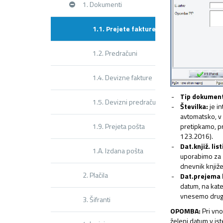
1. Dokumenti
1.1. Prejete fakture
1.2. Predračuni
1.4. Devizne fakture
Tip dokumen
1.5. Devizni predračuni
Številka:
je in
avtomatsko, v 
pretipkamo, pro
1.9. Prejeta pošta
123.2016).
Dat.knjiž. list
1.A. Izdana pošta
uporabimo za 
dnevnik knjiže
2. Plačila
Dat.prejema l
datum, na kate
vnesemo druga
3. Šifranti
OPOMBA:
Pri vno
želeni datum v is