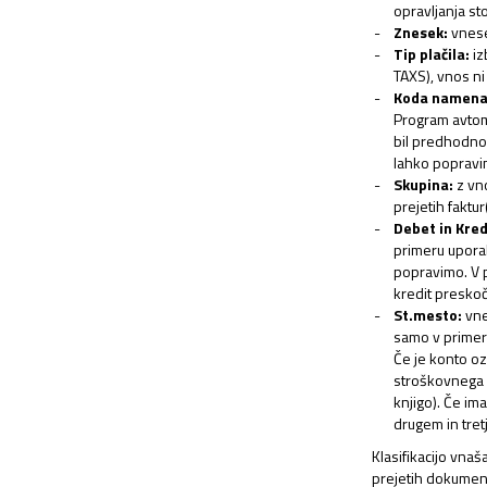
opravljanja st
Znesek:
vnese
Tip plačila:
iz
TAXS), vnos n
Koda namena
Program avto
bil predhodno 
lahko popravi
Skupina:
z vno
prejetih faktur
Debet in Kred
primeru upora
popravimo. V p
kredit presko
St.mesto:
vne
samo v primer
Če je konto o
stroškovnega 
knjigo). Če im
drugem in tret
Klasifikacijo vna
prejetih dokument