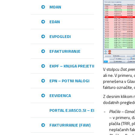
MDAN
EDAN
EVPOGLEDI
EFAKTURIRANJE
EKPF – KNJIGA PREJETIH RAČUNOV
V stolpcu
Dat. pre
ali ne. V primeru,
EPN – POTNI NALOGI
prenešena v Glavn
fakturo označite,
EEVIDENCA
Z desnim klikom 
dodatnih pregledo
PORTAL E.VASCO.SI – ELEKTRONSKA IZME
Plačila – Označ
– v primeru, d
plačila (TRR, 
FAKTURIRANJE (FAW)
neplačanih fak