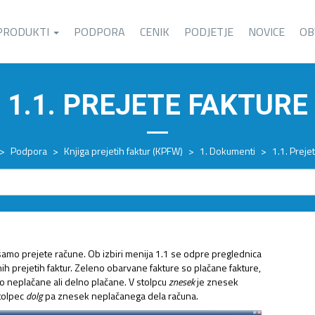
PRODUKTI
PODPORA
CENIK
PODJETJE
NOVICE
OB
1.1. PREJETE FAKTURE
>
Podpora
>
Knjiga prejetih faktur (KPFW)
>
1. Dokumenti
>
1.1. Preje
šamo prejete račune. Ob izbiri menija 1.1 se odpre preglednica
 prejetih faktur. Zeleno obarvane fakture so plačane fakture,
so neplačane ali delno plačane. V stolpcu
znesek
je znesek
stolpec
dolg
pa znesek neplačanega dela računa.