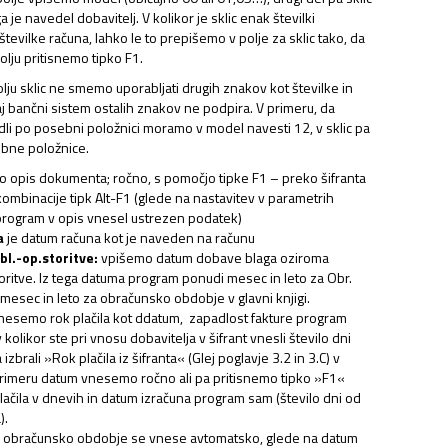
ga je navedel dobavitelj. V kolikor je sklic enak številki
številke računa, lahko le to prepišemo v polje za sklic tako, da
lju pritisnemo tipko F1.
lju sklic ne smemo uporabljati drugih znakov kot številke in
aj bančni sistem ostalih znakov ne podpira. V primeru, da
dli po posebni položnici moramo v model navesti 12, v sklic pa
ebne položnice.
opis dokumenta; ročno, s pomočjo tipke F1 – preko šifranta
kombinacije tipk Alt-F1 (glede na nastavitev v parametrih
rogram v opis vnesel ustrezen podatek)
a
je datum računa kot je naveden na računu
bl.-op.storitve:
vpišemo datum dobave blaga oziroma
ritve. Iz tega datuma program ponudi mesec in leto za Obr.
 mesec in leto za obračunsko obdobje v glavni knjigi.
esemo rok plačila kot ddatum, zapadlost fakture program
kolikor ste pri vnosu dobavitelja v šifrant vnesli število dni
izbrali »Rok plačila iz šifranta« (Glej poglavje 3.2 in 3.C) v
imeru datum vnesemo ročno ali pa pritisnemo tipko »F1«
ačila v dnevih in datum izračuna program sam (število dni od
).
:
obračunsko obdobje se vnese avtomatsko, glede na datum