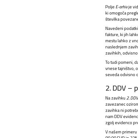
Polje
E-arhiv
je vi
ki omogoča pregle
številka povezan
Navedeni podatki
fakture, ki jih l
mestu lahko z vno
naslednjem zavih
zavihkih, odvisno 
To tudi pomeni, d
vnese tajništvo, o
seveda odvisno od
2. DDV – p
Na zavihku
2. DD
zavezanec ozirom
zavihka ni potreb
nam DDV evidence
zgolj evidenco pre
V našem primeru s
80,00 EUR in 22% 