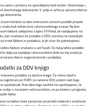
dno samo v primeru, ko uporabljamo tudi modul »Skeniranje«,
d skeniranega dokumenta. V polju e-arhiv je vpisana interna
ega dokumenta.
 (razen kontov) so tako imenovani osnovni podatki prejete
ahko vnaša tudi nekdo brez računovodskega znanja. Na tem
som fakture zaključimo s tipko
F9 Potrdi,
ali nadaljujemo na
ku, kjer vnašamo še podatke o DDV, oziroma na naslednjih
od vrste fakture in podatkov, ki jih sicer še potrebujemo.
a lahko fakture vnašamo v več fazah. Do tukaj lahko podatke
d tu dalje pa nadaljuje računovodstvo (kdo bo kaj vnašal je
 narave dela in organiziranosti v podjetju).
odatki za DDV knjigo
V
vnesemo podatke za davčno knjigo. Če nismo davčni
a registrirani pri FURS za namene DDV, potem nam tega
no izpolnjevati. Prav tako tega zavihka ne izpolnjujemo, če
 vodijo v zunanjem računovodstvu, mi pa imamo v programu
jetih faktur.
mo na fakturi imeli zaračunan pisarniški material v vrednosti
DDV, ki ga lahko odbijamo. Postopek vnosa DDV je naslednji: