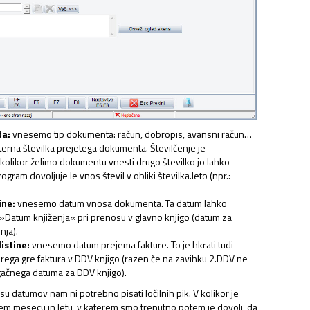
ta:
vnesemo tip dokumenta: račun, dobropis, avansni račun…
terna številka prejetega dokumenta. Številčenje je
kolikor želimo dokumentu vnesti drugo številko jo lahko
gram dovoljuje le vnos števil v obliki številka.leto (npr.:
ine:
vnesemo datum vnosa dokumenta. Ta datum lahko
»Datum knjiženja« pri prenosu v glavno knjigo (datum za
nja).
istine:
vnesemo datum prejema fakture. To je hkrati tudi
rega gre faktura v DDV knjigo (razen če na zavihku 2.DDV ne
čnega datuma za DDV knjigo).
su datumov nam ni potrebno pisati ločilnih pik. V kolikor je
tem mesecu in letu, v katerem smo trenutno potem je dovolj, da