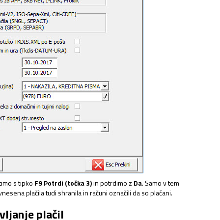
timo s tipko
F9 Potrdi (točka 3)
in potrdimo z
Da
. Samo v tem
esena plačila tudi shranila in računi označili da so plačani.
vljanje plačil