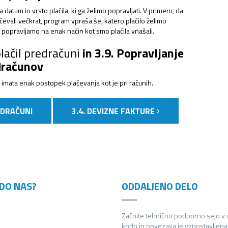
datum in vrsto plačila, ki ga želimo popravljati. V primeru, da
čevali večkrat, program vpraša še, katero plačilo želimo
la popravljamo na enak način kot smo plačila vnašali.
plačil predračuni
in 3.9. Popravljanje
edračunov
mata enak postopek plačevanja kot je pri računih.
EDRAČUNI
3.4. DEVIZNE FAKTURE
DO NAS?
ODDALJENO DELO
Začnite tehnično podporno sejo v
kodo in povezava je vzpostavljena