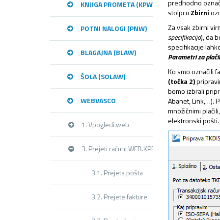
predhodno označili
KNJIGA PROMETA (KPW)
stolpcu
Zbirni
ozn
Za vsak zbirni vi
POTNI NALOGI (PNW)
specifikacijo
), da 
specifikacije lah
BLAGAJNA (BLAW)
Parametri za plačil
Ko smo označili fa
ŠOLA (SOLAW)
(točka 2)
pripravi
bomo izbrali pripr
WEBVASCO
Abanet, Link,…). 
množičnimi plačili
elektronski pošti.
1. Vpogledi.web
3. Prejeti računi WEB.KPF
3.1. Prejeta pošta
3.2. Prejete fakture