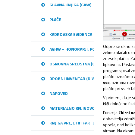
GLAVNA KNJIGA (GKW)
PLAČE
KADROVSKA EVIDENCA
Odpre se okno za v
AVHW – HONORARJI, PODJEMNE POGODBE, 
želimo plačati oz
znesek plačila. Z
OSNOVNA SREDSTVA (OSW)
tipkovnici. Postav
program vpisal zn
plačilo označimo 
DROBNI INVENTAR (DIW)
vse
,
oziroma ravn
plačilo pri vseh 
NAPOVED
V primeru, da je
Išči
določeno faktu
MATERIALNO KNJIGOVODSTVO (MKW)
Funkcija
Zbirni n
dobavitelja združi
KNJIGA PREJETIH FAKTUR (KPFW)
vpraša, nad kolik
virman. Na ekran