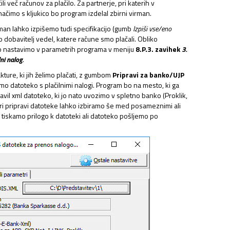
 več računov za plačilo. Za partnerje, pri katerih v
ačimo s kljukico bo program izdelal zbirni virman.
rman lahko izpišemo tudi specifikacijo (gumb
Izpiši vse/eno
bo dobavitelj vedel, katere račune smo plačali. Obliko
ko nastavimo v parametrih programa v meniju
8.P.3. zavihek
3.
ni nalog
.
kture, ki jih želimo plačati, z gumbom
Pripravi za banko/UJP
mo datoteko s plačilnimi nalogi. Program bo na mesto, ki ga
avil xml datoteko, ki jo nato uvozimo v spletno banko (Proklik,
Pri pripravi datoteke lahko izbiramo še med posameznimi ali
, tiskamo prilogo k datoteki ali datoteko pošljemo po