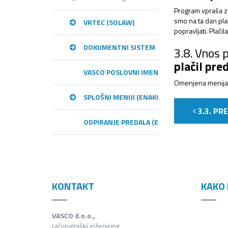
Program vpraša za 
smo na ta dan pla
VRTEC (SOLAW)
popravljati. Plači
DOKUMENTNI SISTEM
3.8. Vnos 
plačil pr
VASCO POSLOVNI IMENIK – VPI
Omenjena menija i
SPLOŠNI MENIJI (ENAKI MED PROGRAMI)
3.3. PR
ODPIRANJE PREDALA (E-RAČUNI)
KONTAKT
KAKO 
VASCO d.o.o.,
računalniški inženiring