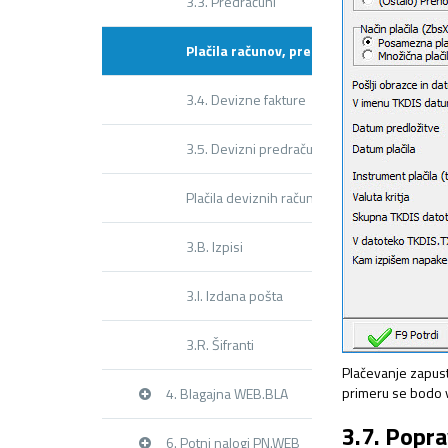
3.3. Predračuni
Plačila računov, predračunov
3.4. Devizne fakture
3.5. Devizni predračuni
Plačila deviznih računov, predračunov
3.B. Izpisi
3.I. Izdana pošta
3.R. Šifranti
Plačevanje zapus
primeru se bodo vn
4. Blagajna WEB.BLA
3.7. Popra
6. Potni nalogi PN.WEB