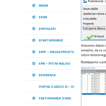
MDAN
EDAN
EVPOGLEDI
EFAKTURIRANJE
Vnesemo datum izv
omejimo, da so z
EKPF – KNJIGA PREJETIH RAČUNOV
računi določenega
Nadaljujemo s pot
EPN – POTNI NALOGI
EEVIDENCA
PORTAL E.VASCO.SI – ELEKTRONSKA IZME
FAKTURIRANJE (FAW)