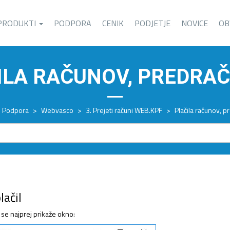
PRODUKTI
PODPORA
CENIK
PODJETJE
NOVICE
OB
ILA RAČUNOV, PREDRA
Podpora
>
Webvasco
>
3. Prejeti računi WEB.KPF
>
Plačila računov, 
lačil
se najprej prikaže okno: