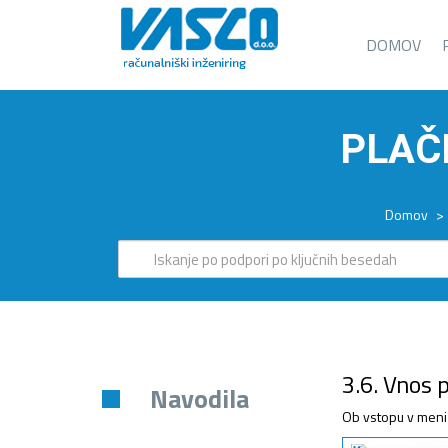
DOMOV
PLAČ
Domov
>
3.6. Vnos p
Navodila
Ob vstopu v meni 