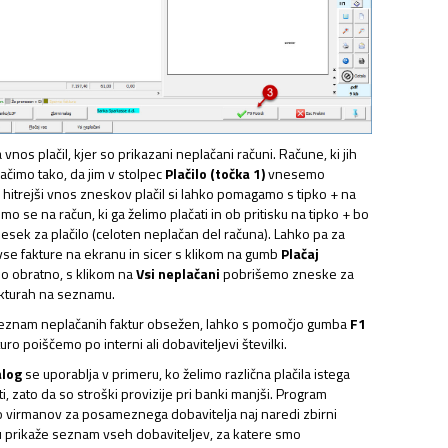
nos plačil, kjer so prikazani neplačani računi. Račune, ki jih
NAJEMNINE,…
načimo tako, da jim v stolpec
Plačilo (točka 1)
vnesemo
a hitrejši vnos zneskov plačil si lahko pomagamo s tipko + na
imo se na račun, ki ga želimo plačati in ob pritisku na tipko + bo
esek za plačilo (celoten neplačan del računa). Lahko pa za
vse fakture na ekranu in sicer s klikom na gumb
Plačaj
o obratno, s klikom na
Vsi neplačani
pobrišemo zneske za
fakturah na seznamu.
 seznam neplačanih faktur obsežen, lahko s pomočjo gumba
F1
ro poiščemo po interni ali dobaviteljevi številki.
alog
se uporablja v primeru, ko želimo različna plačila istega
ti, zato da so stroški provizije pri banki manjši. Program
o virmanov za posameznega dobavitelja naj naredi zbirni
u prikaže seznam vseh dobaviteljev, za katere smo