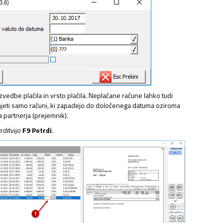
edbe plačila in vrsto plačila. Neplačane račune lahko tudi
ajeti samo računi, ki zapadejo do določenega datuma oziroma
 partnerja (prejemnik).
rditvijo
F9 Potrdi
.
NJAVA DOKUMENTOV