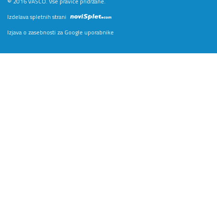
© 2016 VASCO. Vse pravice pridržane.
Izdelava spletnih strani
Izjava o zasebnosti za Google uporabnike