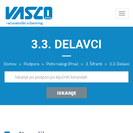
Odpri
meni
3.3. DELAVCI
Domov
>
Podpora
>
Potni nalogi (Pnw)
>
3. Šifranti
>
3.3. Delavci
ISKANJE