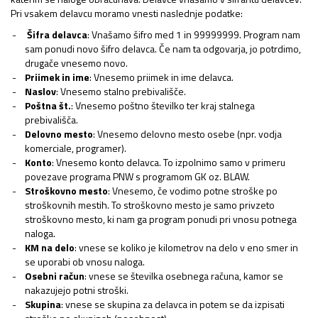
Pri vsakem delavcu moramo vnesti naslednje podatke:
Šifra delavca
: Vnašamo šifro med 1 in 99999999. Program nam
sam ponudi novo šifro delavca. Če nam ta odgovarja, jo potrdimo,
drugače vnesemo novo.
Priimek in ime
: Vnesemo priimek in ime delavca.
Naslov
: Vnesemo stalno prebivališče.
Poštna št.
: Vnesemo poštno številko ter kraj stalnega
prebivališča.
Delovno mesto
: Vnesemo delovno mesto osebe (npr. vodja
komerciale, programer).
Konto
: Vnesemo konto delavca. To izpolnimo samo v primeru
povezave programa PNW s programom GK oz. BLAW.
Stroškovno mesto
: Vnesemo, če vodimo potne stroške po
stroškovnih mestih. To stroškovno mesto je samo privzeto
stroškovno mesto, ki nam ga program ponudi pri vnosu potnega
naloga.
KM na delo
: vnese se koliko je kilometrov na delo v eno smer in
se uporabi ob vnosu naloga.
Osebni račun
: vnese se številka osebnega računa, kamor se
nakazujejo potni stroški.
Skupina
: vnese se skupina za delavca in potem se da izpisati