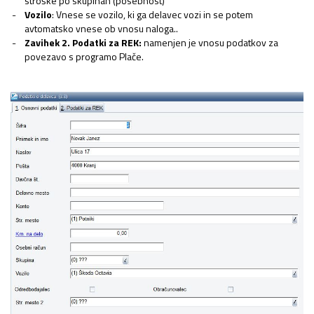
stroške po skupinah (posebnost)
Vozilo
: Vnese se vozilo, ki ga delavec vozi in se potem
avtomatsko vnese ob vnosu naloga..
Zavihek 2. Podatki za REK:
namenjen je vnosu podatkov za
povezavo s programo Plače.