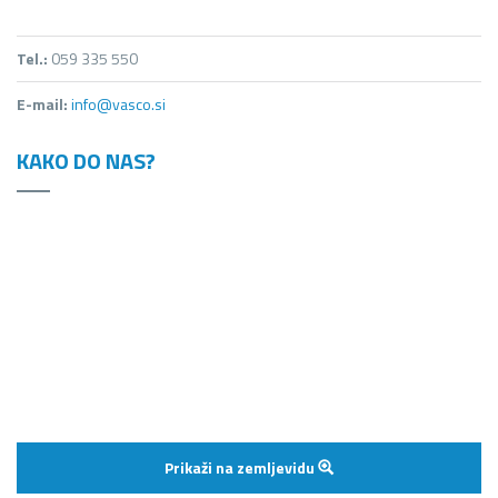
Tel.:
059 335 550
E-mail:
info@vasco.si
KAKO DO NAS?
Prikaži na zemljevidu