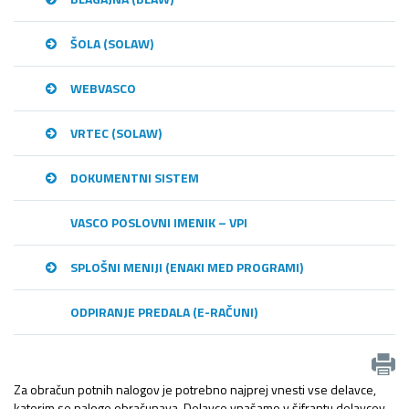
ŠOLA (SOLAW)
WEBVASCO
VRTEC (SOLAW)
DOKUMENTNI SISTEM
VASCO POSLOVNI IMENIK – VPI
SPLOŠNI MENIJI (ENAKI MED PROGRAMI)
ODPIRANJE PREDALA (E-RAČUNI)
Za obračun potnih nalogov je potrebno najprej vnesti vse delavce,
katerim se naloge obračunava. Delavce vnašamo v šifrantu delavcev.