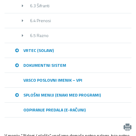
6.3 Šifranti
6.4 Prenosi
6.5 Razno
VRTEC (SOLAW)
DOKUMENTNI SISTEM
VASCO POSLOVNI IMENIK – VPI
SPLOŠNI MENIJI (ENAKI MED PROGRAMI)
ODPIRANJE PREDALA (E-RAČUNI)
V meniju “ Nalogi / plačila” vnašamo domače potne naloge, tuje potne