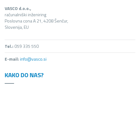
VASCO d.o.o.,
računalniški inženiring
Poslovna cona A 21, 4208 Šenčur,
Slovenija, EU
Tel.:
059 335 550
E-mail:
info@vasco.si
KAKO DO NAS?