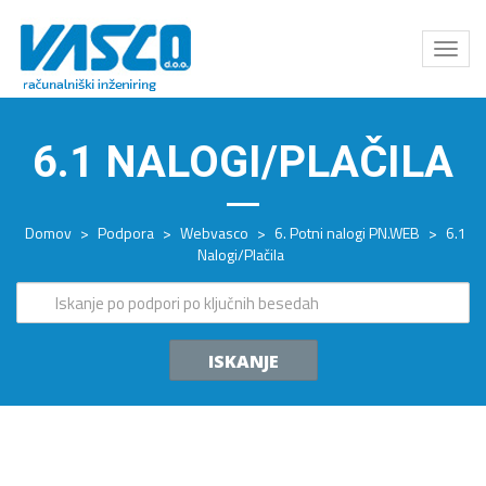
Odpri
meni
6.1 NALOGI/PLAČILA
Domov
>
Podpora
>
Webvasco
>
6. Potni nalogi PN.WEB
>
6.1
Nalogi/Plačila
ISKANJE