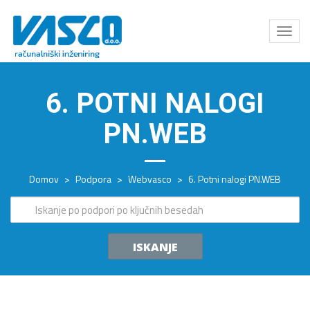
Odpri
meni
6. POTNI NALOGI
PN.WEB
Domov
>
Podpora
>
Webvasco
>
6. Potni nalogi PN.WEB
ISKANJE