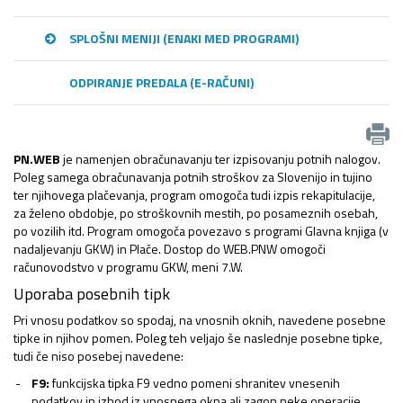
SPLOŠNI MENIJI (ENAKI MED PROGRAMI)
ODPIRANJE PREDALA (E-RAČUNI)
PN.WEB
je namenjen obračunavanju ter izpisovanju potnih nalogov.
Poleg samega obračunavanja potnih stroškov za Slovenijo in tujino
ter njihovega plačevanja, program omogoča tudi izpis rekapitulacije,
za želeno obdobje, po stroškovnih mestih, po posameznih osebah,
po vozilih itd. Program omogoča povezavo s programi Glavna knjiga (v
nadaljevanju GKW) in Plače. Dostop do WEB.PNW omogoči
računovodstvo v programu GKW, meni 7.W.
Uporaba posebnih tipk
Pri vnosu podatkov so spodaj, na vnosnih oknih, navedene posebne
tipke in njihov pomen. Poleg teh veljajo še naslednje posebne tipke,
tudi če niso posebej navedene:
F9:
funkcijska tipka F9 vedno pomeni shranitev vnesenih
podatkov in izhod iz vnosnega okna ali zagon neke operacije.