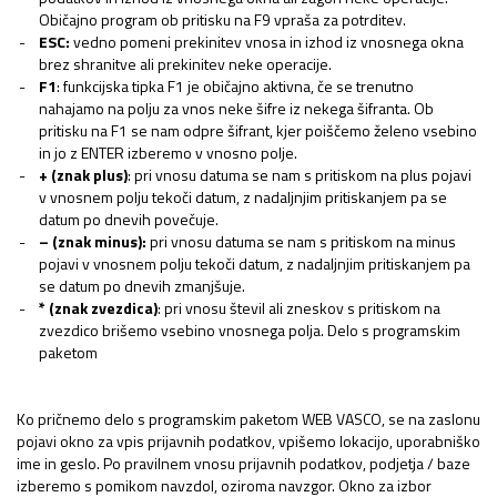
Običajno program ob pritisku na F9 vpraša za potrditev.
ESC:
vedno pomeni prekinitev vnosa in izhod iz vnosnega okna
brez shranitve ali prekinitev neke operacije.
F1
: funkcijska tipka F1 je običajno aktivna, če se trenutno
nahajamo na polju za vnos neke šifre iz nekega šifranta. Ob
pritisku na F1 se nam odpre šifrant, kjer poiščemo želeno vsebino
in jo z ENTER izberemo v vnosno polje.
+ (znak plus)
: pri vnosu datuma se nam s pritiskom na plus pojavi
v vnosnem polju tekoči datum, z nadaljnjim pritiskanjem pa se
datum po dnevih povečuje.
– (znak minus):
pri vnosu datuma se nam s pritiskom na minus
pojavi v vnosnem polju tekoči datum, z nadaljnjim pritiskanjem pa
se datum po dnevih zmanjšuje.
* (znak zvezdica)
: pri vnosu števil ali zneskov s pritiskom na
zvezdico brišemo vsebino vnosnega polja. Delo s programskim
paketom
Ko pričnemo delo s programskim paketom WEB VASCO, se na zaslonu
pojavi okno za vpis prijavnih podatkov, vpišemo lokacijo, uporabniško
ime in geslo. Po pravilnem vnosu prijavnih podatkov, podjetja / baze
izberemo s pomikom navzdol, oziroma navzgor. Okno za izbor