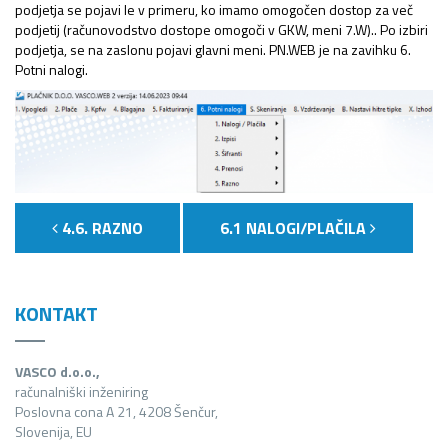
podjetja se pojavi le v primeru, ko imamo omogočen dostop za več
podjetij (računovodstvo dostope omogoči v GKW, meni 7.W).. Po izbiri
podjetja, se na zaslonu pojavi glavni meni. PN.WEB je na zavihku 6.
Potni nalogi.
4.6. RAZNO
6.1 NALOGI/PLAČILA
KONTAKT
VASCO d.o.o.,
računalniški inženiring
Poslovna cona A 21, 4208 Šenčur,
Slovenija, EU