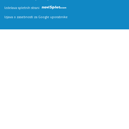
Izdelava spletnih strani
Izjava o zasebnosti za Google uporabnike