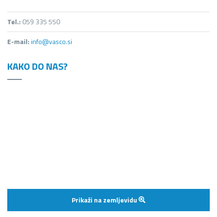
Tel.:
059 335 550
E-mail:
info@vasco.si
KAKO DO NAS?
Prikaži na zemljevidu