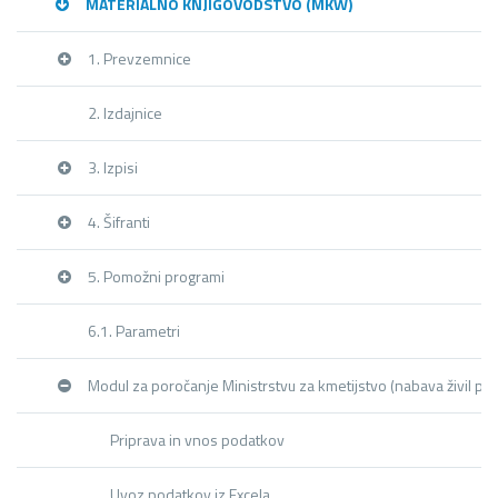
MATERIALNO KNJIGOVODSTVO (MKW)
1. Prevzemnice
2. Izdajnice
3. Izpisi
4. Šifranti
5. Pomožni programi
6.1. Parametri
Modul za poročanje Ministrstvu za kmetijstvo (nabava živil pre
Priprava in vnos podatkov
Uvoz podatkov iz Excela