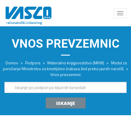
Odpri
meni
VNOS PREVZEMNIC
Domov
>
Podpora
>
Materialno knjigovodstvo (MKW)
>
Modul za
poročanje Ministrstvu za kmetijstvo (nabava živil preko javnih naročil)
>
Vnos prevzemnic
ISKANJE