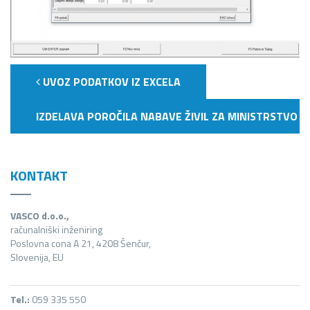
UVOZ PODATKOV IZ EXCELA
IZDELAVA POROČILA NABAVE ŽIVIL ZA MINISTRSTVO 
KONTAKT
VASCO d.o.o.,
računalniški inženiring
Poslovna cona A 21, 4208 Šenčur,
Slovenija, EU
Tel.:
059 335 550