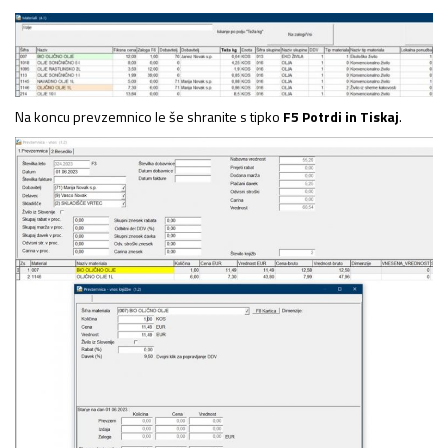
Na koncu prevzemnico le še shranite s tipko
F5 Potrdi in Tiskaj
.