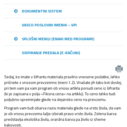
DOKUMENTNI SISTEM
VASCO POSLOVNI IMENIK – VPI
SPLOŠNI MENIJI (ENAKI MED PROGRAMI)
ODPIRANJE PREDALA (E-RAČUNI)
Sedaj, ko imate v šifrantu materiala pravilno vnesene podatke, lahko
pričnete z vnosom prevzemnic (meni 1.2). Vnašate jih tako kot doslej,
pri tem vam pa vam program ob vnosu artikla ponudi ceno iz šifranta
(ki je zapisana v polju »Fiksna cena« na artiklu). To ceno lahko tudi
poljubno spreminjate glede na dejansko ceno na prevzemu.
Program vam tudi obarva naziv materiala glede na vrsto živila, da vam
je ob vnosu prevzema lažje izbirati pravo vrsto živila. Zelena barva
predstavlja ekološka živila, oranžna barva pa živilo iz sheme
kakovosti.