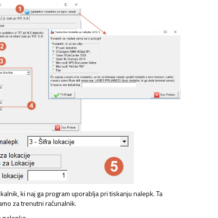
NJAVA DOKUMENTOV
alnik, ki naj ga program uporablja pri tiskanju nalepk. Ta
amo za trenutni računalnik.
a nalepke