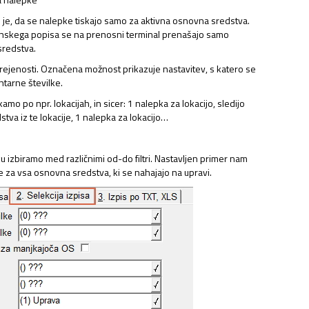
o je, da se nalepke tiskajo samo za aktivna osnovna sredstva.
onskega popisa se na prenosni terminal prenašajo samo
sredstva.
rejenosti. Označena možnost prikazuje nastavitev, s katero se
ntarne številke.
amo po npr. lokacijah, in sicer: 1 nalepka za lokacijo, sledijo
NAJEMNINE,…
tva iz te lokacije, 1 nalepka za lokacijo…
 izbiramo med različnimi od-do filtri. Nastavljen primer nam
e za vsa osnovna sredstva, ki se nahajajo na upravi.