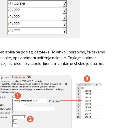
t izpisa na podlagi datoteke. To lahko uporabimo, če tiskamo
lepke, npr v primeru uničenja nalepke. Poglejmo primer
 OS
e, če jih vnesemo v tabelo, kjer si inventarne št sledijo ena pod