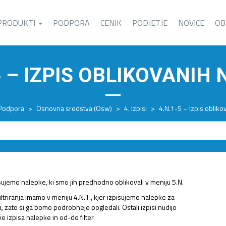
PRODUKTI
PODPORA
CENIK
PODJETJE
NOVICE
OB
5 – IZPIS OBLIKOVANIH
Podpora
>
Osnovna sredstva (Osw)
>
4. Izpisi
>
4.N.1-5 – Izpis obliko
sujemo nalepke, ki smo jih predhodno oblikovali v meniju 5.N.
ltriranja imamo v meniju 4.N.1., kjer izpisujemo nalepke za
 zato si ga bomo podrobneje pogledali. Ostali izpisi nudijo
 izpisa nalepke in od-do filter.