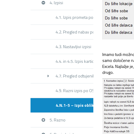
4. Izpisi
4.1. Izpis prometa po vrstah (Dnevnik)
4.2. Pregled nabav po mesecih
4.3. Nastavljivi izpisi
Imamo tudi možnos
samo določene na
4.4. in 4.5. Izpis kartic knjiženja in premikov
Excela. Najlažje j
drugo.
4.7. Pregled odtujenih osnovnih sredstev
4.9. Razni izpis po OS
4.N.1-5 – Izpis oblikovanih nalepk
5. Razno