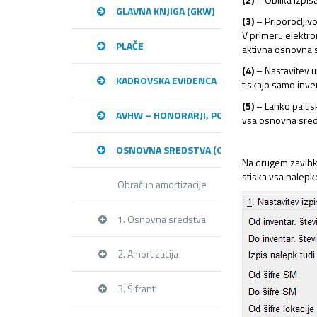
GLAVNA KNJIGA (GKW)
(3)
– Priporočljiv
V primeru elektr
PLAČE
aktivna osnovna 
(4)
– Nastavitev u
KADROVSKA EVIDENCA
tiskajo samo inve
(5)
– Lahko pa tisk
AVHW – HONORARJI, PODJEMNE POGODBE, 
vsa osnovna sreds
OSNOVNA SREDSTVA (OSW)
Na drugem zavihku
stiska vsa nalepk
Obračun amortizacije
1. Osnovna sredstva
2. Amortizacija
3. Šifranti