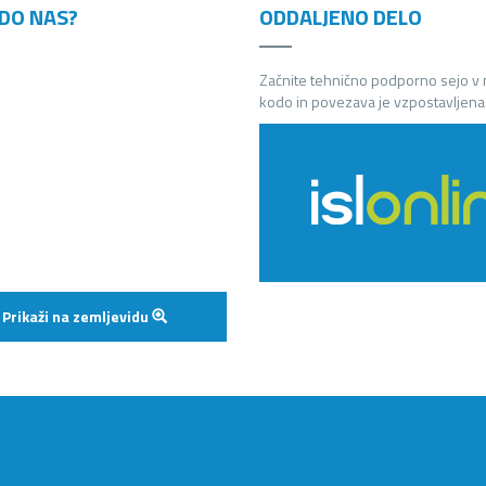
DO NAS?
ODDALJENO DELO
Začnite tehnično podporno sejo v
kodo in povezava je vzpostavljena
Prikaži na zemljevidu