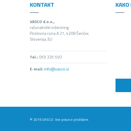
KONTAKT
KAKO 
VASCO d.o.o.,
računalniški inženiring
Poslovna cona A 21, 4208 Šenčur,
Slovenija, EU
Tel.:
059 335 550
E-mail:
info@vasco.si
© 2016 VASCO. Vse pravice pridržane.