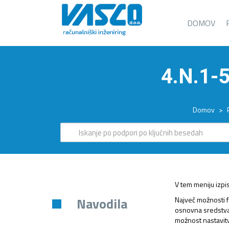
DOMOV
4.N.1-
Domov
>
V tem meniju izpi
Navodila
Največ možnosti fi
osnovna sredstva,
možnost nastavitve