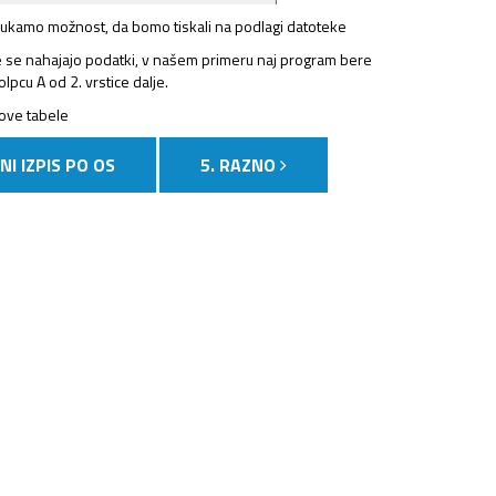
ljukamo možnost, da bomo tiskali na podlagi datoteke
e se nahajajo podatki, v našem primeru naj program bere
olpcu A od 2. vrstice dalje.
V
love tabele
NI IZPIS PO OS
5. RAZNO