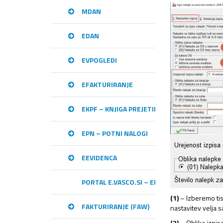
MDAN
EDAN
EVPOGLEDI
EFAKTURIRANJE
EKPF – KNJIGA PREJETIH RAČUNOV
EPN – POTNI NALOGI
EEVIDENCA
PORTAL E.VASCO.SI – ELEKTRONSKA IZME
(1)
– Izberemo tisk
FAKTURIRANJE (FAW)
nastavitev velja s
(2)
– Oblika izpis