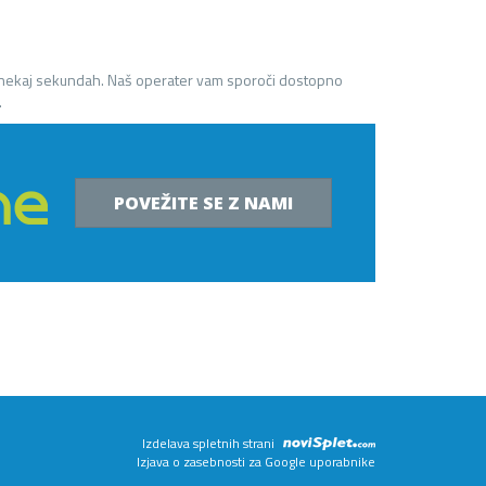
 nekaj sekundah. Naš operater vam sporoči dostopno
.
POVEŽITE SE Z NAMI
Izdelava spletnih strani
Izjava o zasebnosti za Google uporabnike