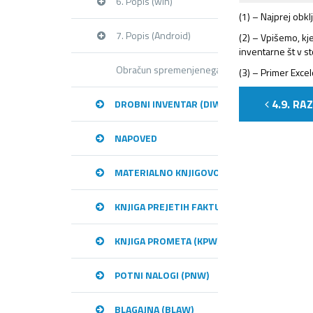
6. Popis (win)
(1) – Najprej obk
7. Popis (Android)
(2) – Vpišemo, kj
inventarne št v st
Obračun spremenjenega odbitnega deleža DD
(3) – Primer Exce
4.9. RAZ
DROBNI INVENTAR (DIW)
NAPOVED
MATERIALNO KNJIGOVODSTVO (MKW)
KNJIGA PREJETIH FAKTUR (KPFW)
KNJIGA PROMETA (KPW)
POTNI NALOGI (PNW)
BLAGAJNA (BLAW)