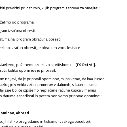
iti previdni pri datumih, ki jih program zahteva za omejitev
 želimo od programa
gram izračuna obresti
atuma naj program obračuna obresti
želimo izračun obresti, je obvezen vnos lestvice
tavljeno, poženemo izdelavo s pritiskom na
[F9 Potrdi]
.
či, koliko opominov je pripravil.
m ne javi, da je pripravil opominov, mi pa vemo, da ima kupec
zlog je v veliki večini primerov v datumih, s katerimi smo
Najlažje bo, če izpišemo neplačane račune kupca v meniju
imo datume zapadlosti in potem ponovimo pripravo opominov.
pominov, obresti
, jih lahko pregledamo in tiskamo (vsakega posebej).
 tudi po elektronski pošti.