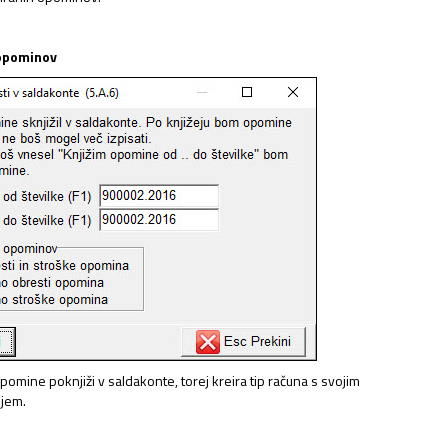
 opominov
l)
omine poknjiži v saldakonte, torej kreira tip računa s svojim
NAJEMNINE,…
njem.