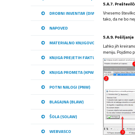
5.A.7. Preštevil
Vnesemo številko
DROBNI INVENTAR (DIW)
tako, da ne bo ne
NAPOVED
5.A.9. Pošiljanje
MATERIALNO KNJIGOVODSTVO (MKW)
Lahko jih kreiram
meniju. Pojdimo po
KNJIGA PREJETIH FAKTUR (KPFW)
KNJIGA PROMETA (KPW)
POTNI NALOGI (PNW)
BLAGAJNA (BLAW)
ŠOLA (SOLAW)
WEBVASCO