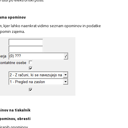
znama opominov
 kjer lahko naenkrat vidimo seznam opominov in podatke
ov
 opomin zajema.
inov na tiskalnik
opominov, obresti
eiranih opominov.