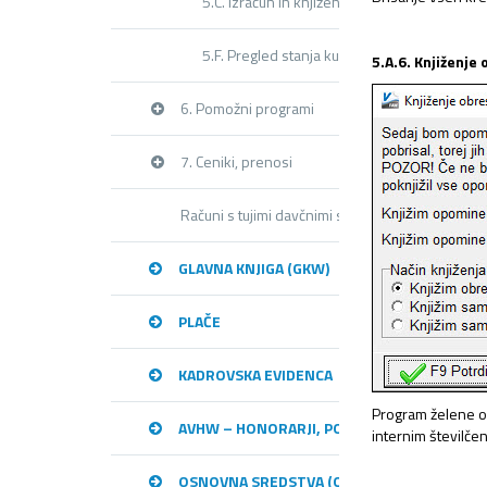
5.C. Izračun in knjiženje stotinskih razlik
5.F. Pregled stanja kupcev
5.A.6. Knjiženje
6. Pomožni programi
7. Ceniki, prenosi
Računi s tujimi davčnimi stopnjami – OSS (modu
GLAVNA KNJIGA (GKW)
PLAČE
KADROVSKA EVIDENCA
Program želene op
AVHW – HONORARJI, PODJEMNE POGODBE, 
internim številče
OSNOVNA SREDSTVA (OSW)