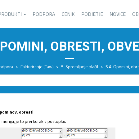
PRODUKTI
PODPORA
CENIK
PODJETJE
NOVICE
OB
OPOMINI, OBRESTI, OBV
odpora
>
Fakturiranje (Faw)
>
5. Spremljanje plačil
>
5.A. Opomini, obre
opominov, obresti
menija, je to prvi korak v postopku.