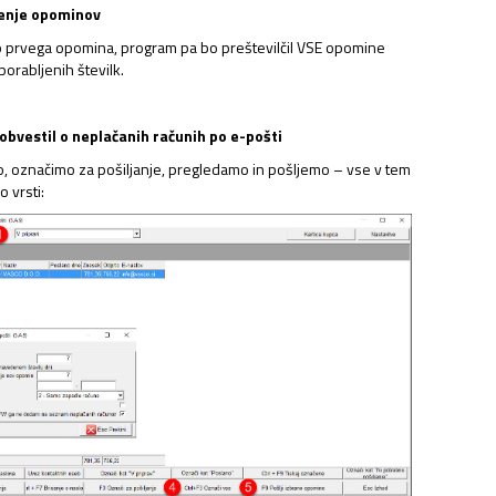
čenje opominov
 prvega opomina, program pa bo preštevilčil VSE opomine
porabljenih številk.
 obvestil o neplačanih računih po e-pošti
o, označimo za pošiljanje, pregledamo in pošljemo – vse v tem
 vrsti: