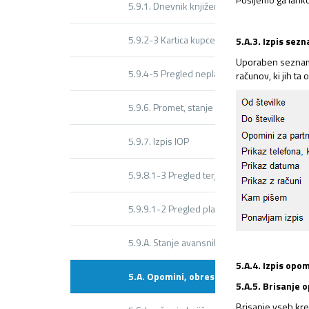
5.9.1. Dnevnik knjiženja
5.9.2-3 Kartica kupcev
5.A.3. Izpis se
Uporaben seznam,
5.9.4-5 Pregled neplačanih, plačanih račun
računov, ki jih ta
5.9.6. Promet, stanje po kupcih
5.9.7. Izpis IOP
5.9.8.1-3 Pregled terjatev 30-60-90 dni
5.9.9.1-2 Pregled plačil po zamudi
5.9.A. Stanje avansnih plačil
5.A.4. Izpis opom
5.A. Opomini, obresti, obvestila
5.A.5. Brisanje 
Brisanje vseh kr