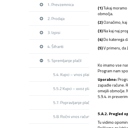
1. Prevzemnica
(1)
Tukaj moramo b
območja.
2. Prodaja
(2)
Označimo, kaj
(3)
Na kaj naj pro
3. Izpisi
(4)
Do katerega d
4. Šifranti
(5)
V primeru, da 
5. Spremljanje plačil
Ko imamo vse nas
Program nam sporo
5.4. Kupci – vnos plačil
Uporabno:
Progra
zapadle račune. Ra
5.5.2 Kupci – uvoz plačil (ISO SEPA)
omejili območje. 
5.9.4. in prever
5.7. Popravljanje plačil
5.A.2. Pregled o
5.8. Ročni vnos računa
Tu vidimo opomine
Pošljemo ga lahko