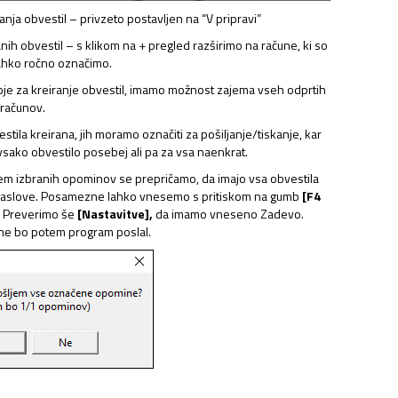
anja obvestil – privzeto postavljen na “V pripravi”
ih obvestil – s klikom na + pregled razširimo na račune, ki so
 lahko ročno označimo.
e za kreiranje obvestil, imamo možnost zajema vseh odprtih
 računov.
tila kreirana, jih moramo označiti za pošiljanje/tiskanje, kar
vsako obvestilo posebej ali pa za vsa naenkrat.
em izbranih opominov se prepričamo, da imajo vsa obvestila
naslove. Posamezne lahko vnesemo s pritiskom na gumb
[F4
. Preverimo še
[Nastavitve],
da imamo vneseno Zadevo.
e bo potem program poslal.