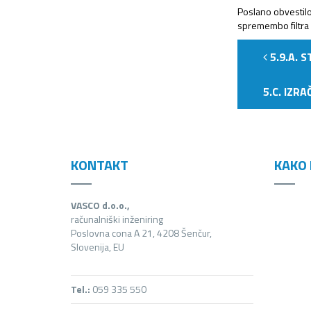
Poslano obvestilo
spremembo filtra
5.9.A. 
5.C. IZR
KONTAKT
KAKO 
VASCO d.o.o.,
računalniški inženiring
Poslovna cona A 21, 4208 Šenčur,
Slovenija, EU
Tel.:
059 335 550