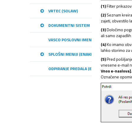
(1)
Filter prikazov
VRTEC (SOLAW)
(2)
Seznam kreiran
zajeti, obvestilo
DOKUMENTNI SISTEM
(3)
Določimo pogoj
ali samo zapadlih
VASCO POSLOVNI IMENIK – VPI
(4)
Ko imamo obves
lahko storimo za 
SPLOŠNI MENIJI (ENAKI MED PROGRAMI)
(5)
Pred pošiljanj
vnesene e-mail 
ODPIRANJE PREDALA (E-RAČUNI)
Vnos e-naslova]
Označene opomin