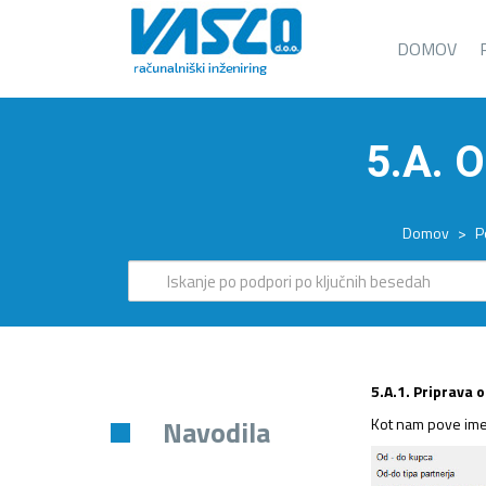
DOMOV
5.A. 
Domov
>
P
5.A.1. Priprava 
Navodila
Kot nam pove ime 