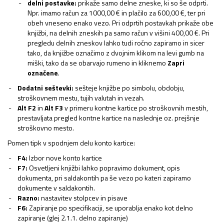
delni postavke:
prikaže samo delne zneske, ki so še odprti.
Npr. imamo račun za 1000,00 € in plačilo za 600,00 €, ter pri
obeh vneseno enako vezo. Pri odprtih postavkah prikaže obe
knjižbi, na delnih zneskih pa samo račun v višini 400,00 €. Pri
pregledu delnih zneskov lahko tudi ročno zapiramo in sicer
tako, da knjižbe označimo z dvojnim klikom na levi gumb na
miški, tako da se obarvajo rumeno in kliknemo
Zapri
označene
.
Dodatni seštevki:
sešteje knjižbe po simbolu, obdobju,
stroškovnem mestu, tujih valutah in vezah.
Alt F2
in
Alt F3
v primeru kontne kartice po stroškovnih mestih,
prestavljata pregled kontne kartice na naslednje oz. prejšnje
stroškovno mesto.
Pomen tipk v spodnjem delu konto kartice:
F4:
Izbor nove konto kartice
F7:
Osvetljeni knjižbi lahko popravimo dokument, opis
dokumenta, pri saldakontih pa še vezo po kateri zapiramo
dokumente v saldakontih.
Razno:
nastavitev stolpcev in pisave
F6:
Zapiranje po specifikaciji, se uporablja enako kot delno
zapiranje (glej 2.1.1. delno zapiranje)