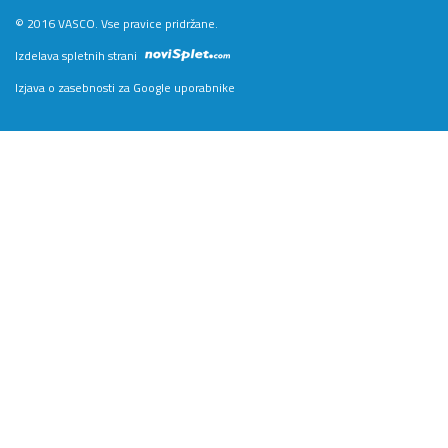
© 2016 VASCO. Vse pravice pridržane.
Izdelava spletnih strani
Izjava o zasebnosti za Google uporabnike