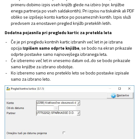
primeru dobimo izpis vseh knjižb glede na izbiro (npr. knjižbe
enega partnerja po vseh saldakontih). Pri izpisu na tiskalnik ali PDF
obliko se izpišejo konto kartice po posameznih kontih. Izpis služi
predvsem za enostaven pregled knjižb preteklih letih.
Dodatna pojasnila pri pregledu kartic za pretekla leta
Če je pri pregledu kontnih kartic izbranih več let in je izbrana
opcija
Izpišem samo odprte knjižbe
, se bodo na ekran prikazale
odprte postavke samo najnovejšega izbranega leta.
Če izberemo več let in vnesemo datum od..do se bodo prikazale
samo knjižbe za izbrano obdobje.
Ko izberemo samo eno preteklo leto se bodo postavke izpisale
samo za izbrano leto.