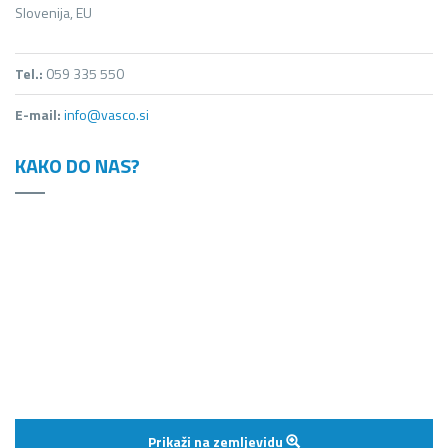
Slovenija, EU
Tel.:
059 335 550
E-mail:
info@vasco.si
KAKO DO NAS?
Prikaži na zemljevidu