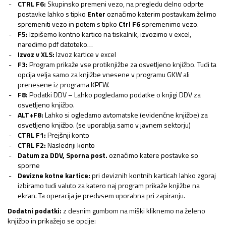
CTRL F6:
Skupinsko premeni vezo, na pregledu delno odprte
postavke lahko s tipko
Enter
označimo katerim postavkam želimo
spremeniti vezo in potem s tipko
Ctrl F6
spremenimo vezo.
F5:
Izpišemo kontno kartico na tiskalnik, izvozimo v excel,
naredimo pdf datoteko…
Izvoz v XLS:
Izvoz kartice v excel
F3:
Program prikaže vse protiknjižbe za osvetljeno knjižbo. Tudi ta
opcija velja samo za knjižbe vnesene v programu GKW ali
prenesene iz programa KPFW.
F8:
Podatki DDV – Lahko pogledamo podatke o knjigi DDV za
osvetljeno knjižbo.
ALT+F8:
Lahko si ogledamo avtomatske (evidenčne knjižbe) za
osvetljeno knjižbo. (se uporablja samo v javnem sektorju)
CTRL F1:
Prejšnji konto
CTRL F2:
Naslednji konto
Datum za DDV, Sporna post.
označimo katere postavke so
sporne
Devizne kotne kartice:
pri deviznih kontnih karticah lahko zgoraj
izbiramo tudi valuto za katero naj program prikaže knjižbe na
ekran. Ta operacija je predvsem uporabna pri zapiranju.
Dodatni podatki:
z desnim gumbom na miški kliknemo na želeno
knjižbo in prikažejo se opcije: