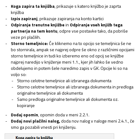
Koga zapira ta knjižba
, prikazuje s katero knjižbo je zaprta
knjižba
Izpis zapiranj
, prikazuje zapiranja na konto kartici
Odpiranje trenutne knjižbe
in
Odpiranje vseh knjižb tega
partnerja na tem kontu
, odpre vse postavke tako, da pobriše
veze pri plačilih.
Storno temeljnice:
Če kliknemo na to opcijo se temeljnica še ne
bo stornirala, ampak se najprej odpre še okno z različnimi opcijami
storno temeljnice in tudi ko izberemo eno od opcij se knjižbe
najprej naredijo v knjiženje meni 1.1., kjer jih lahko še vedno
obdelujemo in potem šele naredimo zapis v GK. Opcije ki so na
voljo so:
Storno celotne temeljnice ali izbranega dokumenta
Storno celotne temeljnice ali izbranega dokumenta in predloga
originalne temeljnice ali dokumenta
Samo predloga originalne temeljnice ali dokumenta oz.
kopiranje
Dodaj opomin
, opomin doda v meni 2.2.1.
Dodaj novi plačilni nalog,
doda nov nalog v naloge meni 2.4.1., če
smo ga pozabili vnesti pri knjiženju.