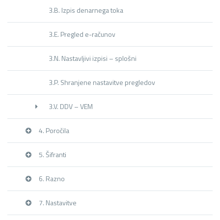
3.B. Izpis denarnega toka
3.E. Pregled e-računov
3.N. Nastavljivi izpisi – splošni
3.P. Shranjene nastavitve pregledov
3.V. DDV – VEM
4. Poročila
5. Šifranti
6. Razno
7. Nastavitve