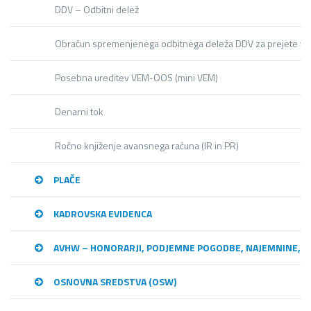
DDV – Odbitni delež
Obračun spremenjenega odbitnega deleža DDV za prejete fa
Posebna ureditev VEM-OOS (mini VEM)
Denarni tok
Ročno knjiženje avansnega računa (IR in PR)
PLAČE
KADROVSKA EVIDENCA
AVHW – HONORARJI, PODJEMNE POGODBE, NAJEMNINE,…
OSNOVNA SREDSTVA (OSW)