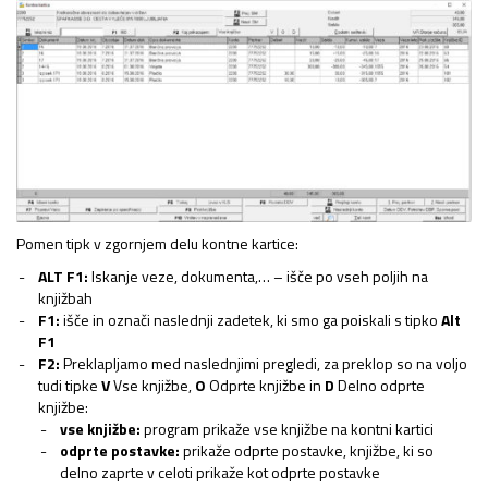
Pomen tipk v zgornjem delu kontne kartice:
ALT F1:
Iskanje veze, dokumenta,… – išče po vseh poljih na
knjižbah
F1:
išče in označi naslednji zadetek, ki smo ga poiskali s tipko
Alt
F1
F2:
Preklapljamo med naslednjimi pregledi, za preklop so na voljo
tudi tipke
V
Vse knjižbe,
O
Odprte knjižbe in
D
Delno odprte
knjižbe:
vse knjižbe:
program prikaže vse knjižbe na kontni kartici
odprte postavke:
prikaže odprte postavke, knjižbe, ki so
delno zaprte v celoti prikaže kot odprte postavke