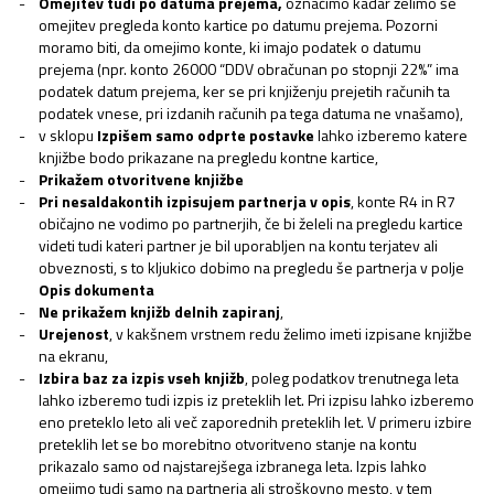
Omejitev tudi po datuma prejema,
označimo kadar želimo še
omejitev pregleda konto kartice po datumu prejema. Pozorni
moramo biti, da omejimo konte, ki imajo podatek o datumu
prejema (npr. konto 26000 “DDV obračunan po stopnji 22%” ima
podatek datum prejema, ker se pri knjiženju prejetih računih ta
podatek vnese, pri izdanih računih pa tega datuma ne vnašamo),
v sklopu
Izpišem samo odprte postavke
lahko izberemo katere
knjižbe bodo prikazane na pregledu kontne kartice,
Prikažem otvoritvene knjižbe
Pri nesaldakontih izpisujem partnerja v opis
, konte R4 in R7
običajno ne vodimo po partnerjih, če bi želeli na pregledu kartice
videti tudi kateri partner je bil uporabljen na kontu terjatev ali
obveznosti, s to kljukico dobimo na pregledu še partnerja v polje
Opis dokumenta
Ne prikažem knjižb delnih zapiranj
,
Urejenost
, v kakšnem vrstnem redu želimo imeti izpisane knjižbe
na ekranu,
Izbira baz za izpis vseh knjižb
, poleg podatkov trenutnega leta
lahko izberemo tudi izpis iz preteklih let. Pri izpisu lahko izberemo
eno preteklo leto ali več zaporednih preteklih let. V primeru izbire
preteklih let se bo morebitno otvoritveno stanje na kontu
prikazalo samo od najstarejšega izbranega leta. Izpis lahko
omejimo tudi samo na partnerja ali stroškovno mesto, v tem