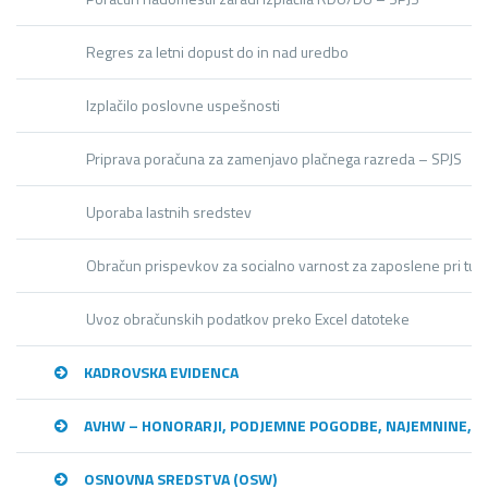
Regres za letni dopust do in nad uredbo
Izplačilo poslovne uspešnosti
Priprava poračuna za zamenjavo plačnega razreda – SPJS
Uporaba lastnih sredstev
Obračun prispevkov za socialno varnost za zaposlene pri tuji
Uvoz obračunskih podatkov preko Excel datoteke
KADROVSKA EVIDENCA
AVHW – HONORARJI, PODJEMNE POGODBE, NAJEMNINE,…
OSNOVNA SREDSTVA (OSW)