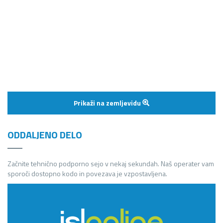
Prikaži na zemljevidu
ODDALJENO DELO
Začnite tehnično podporno sejo v nekaj sekundah. Naš operater vam
sporoči dostopno kodo in povezava je vzpostavljena.