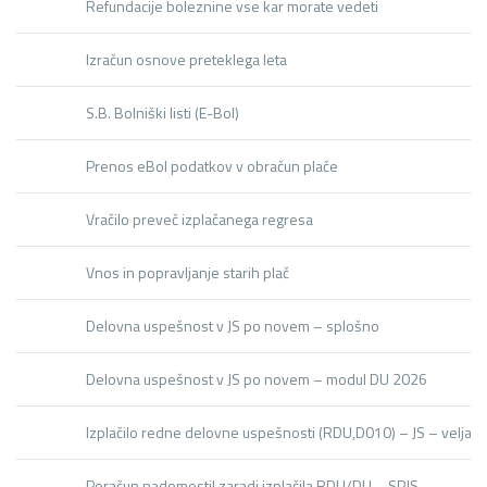
Refundacije boleznine vse kar morate vedeti
Izračun osnove preteklega leta
S.B. Bolniški listi (E-Bol)
Prenos eBol podatkov v obračun plače
Vračilo preveč izplačanega regresa
Vnos in popravljanje starih plač
Delovna uspešnost v JS po novem – splošno
Delovna uspešnost v JS po novem – modul DU 2026
Izplačilo redne delovne uspešnosti (RDU,D010) – JS – velja 
Poračun nadomestil zaradi izplačila RDU/DU – SPJS