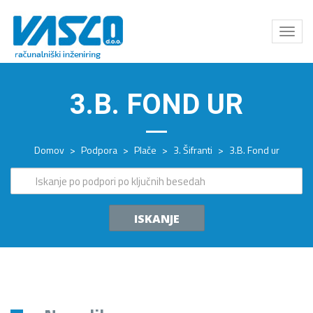
Odpri
meni
3.B. FOND UR
Domov
>
Podpora
>
Plače
>
3. Šifranti
>
3.B. Fond ur
ISKANJE