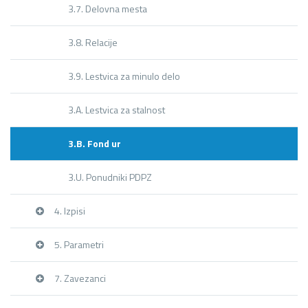
3.7. Delovna mesta
3.8. Relacije
3.9. Lestvica za minulo delo
3.A. Lestvica za stalnost
3.B. Fond ur
3.U. Ponudniki PDPZ
4. Izpisi
5. Parametri
7. Zavezanci