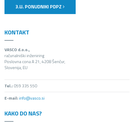
3.U. PONUDNIKI PDPZ
KONTAKT
VASCO d.o.o.,
računalniški inženiring
Poslovna cona A 21, 4208 Šenčur,
Slovenija, EU
Tel.:
059 335 550
E-mail:
info@vasco.si
KAKO DO NAS?