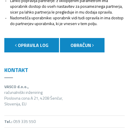
Lahko popravlja partnerje: z vklopljenim parametrom ima
uporabnik dostop do vseh nastavitev za posameznega partnerja,
sicer pa lahko partnerja le pregleduje in mu dodaja opravila.
Nadomešča uporabnike: uporabnik vidi tudi opravila in ima dostop
do partnerjev uporabnika, ki je vnesen v tem polju.
OPRAVILA LOG
OBRAČUN
KONTAKT
VASCO d.o.o.,
računalniški inženiring
Poslovna cona A 21, 4208 Šenčur,
Slovenija, EU
Tel.:
059 335 550