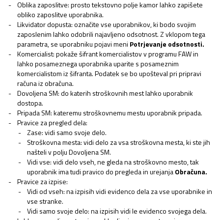
Oblika zaposlitve: prosto tekstovno polje kamor lahko zapišete
obliko zaposlitve uporabnika.
Likvidator dopusta: označite vse uporabnikov, ki bodo svojim
zaposlenim lahko odobrili najavljeno odsotnost. Z vklopom tega
parametra, se uporabniku pojavi meni
Potrjevanje odsotnosti.
Komercialist: pokaže šifrant komercialistov v programu FAW in
lahko posameznega uporabnika uparite s posameznim
komercialistom iz šifranta. Podatek se bo upošteval pri pripravi
računa iz obračuna.
Dovoljena SM: do katerih stroškovnih mest lahko uporabnik
dostopa.
Pripada SM: kateremu stroškovnemu mestu uporabnik pripada.
Pravice za pregled dela:
Zase: vidi samo svoje delo.
Stroškovna mesta: vidi delo za vsa stroškovna mesta, ki ste jih
našteli v polju Dovoljena SM.
Vidi vse: vidi delo vseh, ne gleda na stroškovno mesto, tak
uporabnik ima tudi pravico do pregleda in urejanja
Obračuna.
Pravice za izpise:
Vidi od vseh: na izpisih vidi evidenco dela za vse uporabnike in
vse stranke.
Vidi samo svoje delo: na izpisih vidi le evidenco svojega dela.