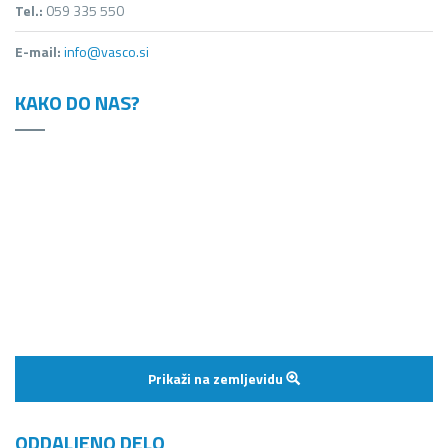
Tel.:
059 335 550
E-mail:
info@vasco.si
KAKO DO NAS?
Prikaži na zemljevidu
ODDALJENO DELO