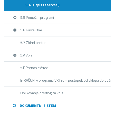
5.4.8 Izpis rezervacij
5.5 Pomožni programi
5.6 Nastavitve
5.7 Zbirni center
5.V Vpis
5.E Prenos eVrtec
E-RAČUNI v programu VRTEC – postopek od vklopa do pošilja
Oblikovanje predlog za vpis
DOKUMENTNI SISTEM