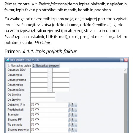
Primer: znotraj
4.1. Prejete fakture
najdemo izpise plačanih, neplačanih
faktur, izpis faktur po stroškovnih mestih, kontih in podobno.
Za vsakega od navedenih izpisov velja, da je najprej potrebno vpisati
eno ali več omejitev izpisa (od/do datuma, od/do številke …), glede
na vrsto izpisa izbrati urejenost (po abecedi, številki…) in določiti
Izhod
: izpis na tiskalnik, PDF (E-mail), excel, pregled na zaslon,… Izbiro
potrdimo s tipko
F9 Potrdi
.
Primer:
4.1.1. Izpis prejetih faktur