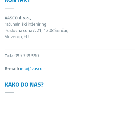
VASCO d.o.o.,
računalniški inženiring
Poslovna cona A 21, 4208 Šenčur,
Slovenija, EU
Tel.:
059 335 550
E-mail:
info@vasco.si
KAKO DO NAS?