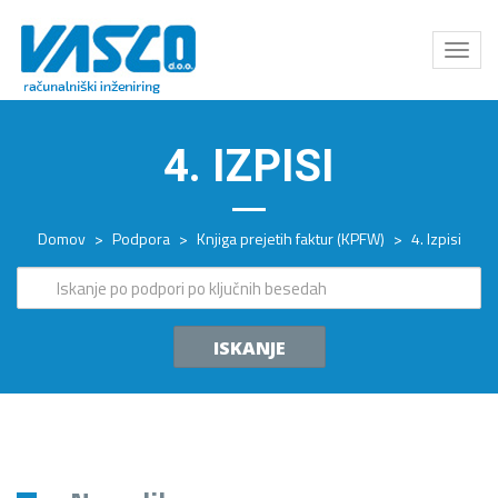
Odpri
meni
4. IZPISI
Domov
>
Podpora
>
Knjiga prejetih faktur (KPFW)
>
4. Izpisi
ISKANJE