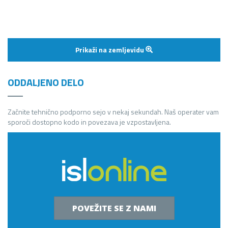
Prikaži na zemljevidu
ODDALJENO DELO
Začnite tehnično podporno sejo v nekaj sekundah. Naš operater vam
sporoči dostopno kodo in povezava je vzpostavljena.
POVEŽITE SE Z NAMI