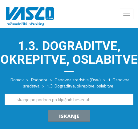
Odpri
meni
1.3. DOGRADITVE,
OKREPITVE, OSLABITVE
Domov
>
Podpora
>
Osnovna sredstva (Osw)
>
1. Osnovna
sredstva
>
1.3. Dograditve, okrepitve, oslabitve
ISKANJE