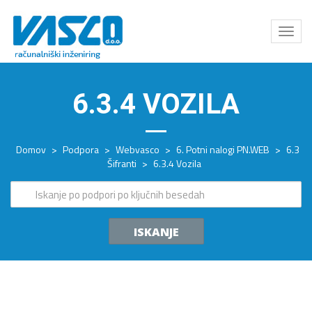
Odpri
meni
6.3.4 VOZILA
Domov
>
Podpora
>
Webvasco
>
6. Potni nalogi PN.WEB
>
6.3
Šifranti
>
6.3.4 Vozila
ISKANJE