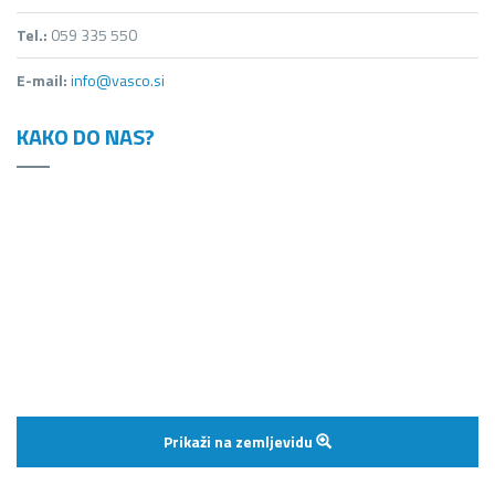
Tel.:
059 335 550
E-mail:
info@vasco.si
KAKO DO NAS?
Prikaži na zemljevidu