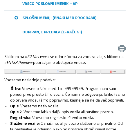
VASCO POSLOVNI IMENIK – VPI
SPLOŠNI MENIJI (ENAKI MED PROGRAMI)
ODPIRANJE PREDALA (E-RAČUNI)
S klikom na »
F2 Nov vnos«
se odpre forma za vnos vozila, s klikom na
»ENTER Popravi«
popravljamo obstoječe vnose.
Vnesemo naslednje podatke:
Šifra
: Vnesemo šifro med 1 in 99999999. Program nam sam
ponudi prvo prosto šifro vozila. Če nam ne odgovarja, lahko (samo
ob prvem vnosu) šifro popravimo, kasneje se ne da več popraviti.
Opis
: Vnesemo naziv vozila.
Opis 2
: Vnesemo lahko daljši opis vozila ali pustimo prazno.
Registrska
: Vnesemo registrsko številko vozila.
Službeno vozilo
: Označimo, ali je vozilo službeno ali privatno. Od
te nastavitve je odvisno, kako bo program obračunaval potne