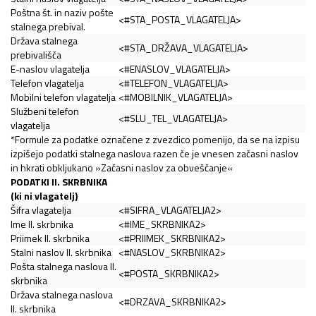
Poštna št. in naziv pošte
<#STA_POSTA_VLAGATELJA>
stalnega prebival.
Država stalnega
<#STA_DRŽAVA_VLAGATELJA>
prebivališča
E-naslov vlagatelja
<#ENASLOV_VLAGATELJA>
Telefon vlagatelja
<#TELEFON_VLAGATELJA>
Mobilni telefon vlagatelja
<#MOBILNIK_VLAGATELJA>
Službeni telefon
<#SLU_TEL_VLAGATELJA>
vlagatelja
*Formule za podatke označene z zvezdico pomenijo, da se na izpisu
izpišejo podatki stalnega naslova razen če je vnesen začasni naslov
in hkrati obkljukano »Začasni naslov za obveščanje«
PODATKI II. SKRBNIKA
(ki ni vlagatelj)
Šifra vlagatelja
<#SIFRA_VLAGATELJA2>
Ime II. skrbnika
<#IME_SKRBNIKA2>
Priimek II. skrbnika
<#PRIIMEK_SKRBNIKA2>
Stalni naslov II. skrbnika
<#NASLOV_SKRBNIKA2>
Pošta stalnega naslova II.
<#POSTA_SKRBNIKA2>
skrbnika
Država stalnega naslova
<#DRZAVA_SKRBNIKA2>
II. skrbnika