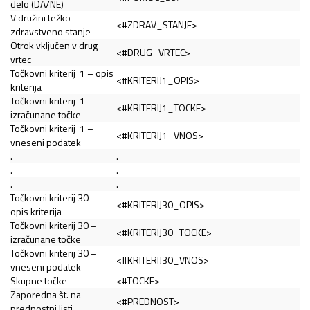
delo (DA/NE)
V družini težko
<#ZDRAV_STANJE>
zdravstveno stanje
Otrok vključen v drug
<#DRUG_VRTEC>
vrtec
Točkovni kriterij 1 – opis
<#KRITERIJ1_OPIS>
kriterija
Točkovni kriterij 1 –
<#KRITERIJ1_TOCKE>
izračunane točke
Točkovni kriterij 1 –
<#KRITERIJ1_VNOS>
vneseni podatek
.
.
.
.
.
.
Točkovni kriterij 30 –
<#KRITERIJ30_OPIS>
opis kriterija
Točkovni kriterij 30 –
<#KRITERIJ30_TOCKE>
izračunane točke
Točkovni kriterij 30 –
<#KRITERIJ30_VNOS>
vneseni podatek
Skupne točke
<#TOCKE>
Zaporedna št. na
<#PREDNOST>
prednostni listi