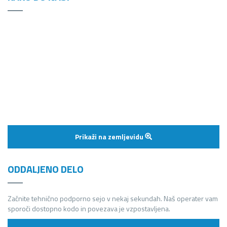
Prikaži na zemljevidu
ODDALJENO DELO
Začnite tehnično podporno sejo v nekaj sekundah. Naš operater vam
sporoči dostopno kodo in povezava je vzpostavljena.