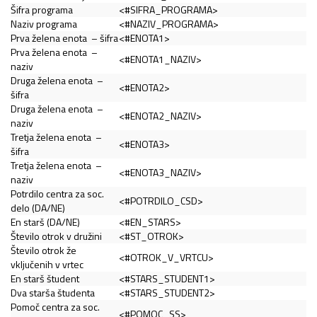
Šifra programa
<#SIFRA_PROGRAMA>
Naziv programa
<#NAZIV_PROGRAMA>
Prva želena enota – šifra
<#ENOTA1>
Prva želena enota –
<#ENOTA1_NAZIV>
naziv
Druga želena enota –
<#ENOTA2>
šifra
Druga želena enota –
<#ENOTA2_NAZIV>
naziv
Tretja želena enota –
<#ENOTA3>
šifra
Tretja želena enota –
<#ENOTA3_NAZIV>
naziv
Potrdilo centra za soc.
<#POTRDILO_CSD>
delo (DA/NE)
En starš (DA/NE)
<#EN_STARS>
Število otrok v družini
<#ST_OTROK>
Število otrok že
<#OTROK_V_VRTCU>
vključenih v vrtec
En starš študent
<#STARS_STUDENT1>
Dva starša študenta
<#STARS_STUDENT2>
Pomoč centra za soc.
<#POMOC_SS>