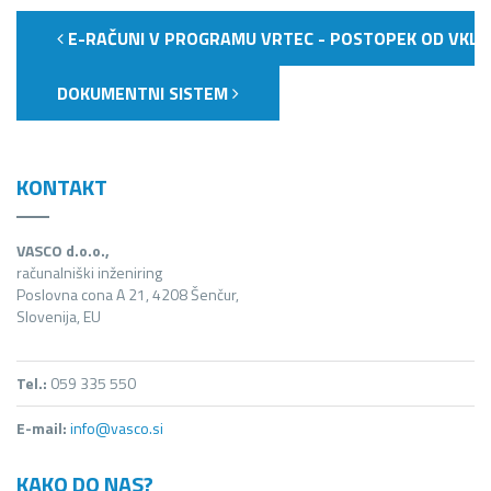
E-RAČUNI V PROGRAMU VRTEC - POSTOPEK OD VKLO
DOKUMENTNI SISTEM
KONTAKT
VASCO d.o.o.,
računalniški inženiring
Poslovna cona A 21, 4208 Šenčur,
Slovenija, EU
Tel.:
059 335 550
E-mail:
info@vasco.si
KAKO DO NAS?