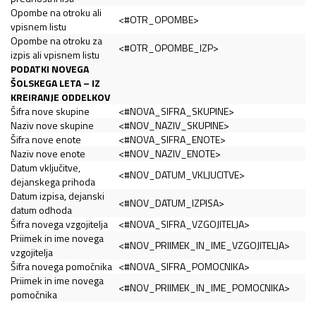
Opombe na otroku ali
<#OTR_OPOMBE>
vpisnem listu
Opombe na otroku za
<#OTR_OPOMBE_IZP>
izpis ali vpisnem listu
PODATKI NOVEGA
ŠOLSKEGA LETA – IZ
KREIRANJE ODDELKOV
Šifra nove skupine
<#NOVA_SIFRA_SKUPINE>
Naziv nove skupine
<#NOV_NAZIV_SKUPINE>
Šifra nove enote
<#NOVA_SIFRA_ENOTE>
Naziv nove enote
<#NOV_NAZIV_ENOTE>
Datum vključitve,
<#NOV_DATUM_VKLJUCITVE>
dejanskega prihoda
Datum izpisa, dejanski
<#NOV_DATUM_IZPISA>
datum odhoda
Šifra novega vzgojitelja
<#NOVA_SIFRA_VZGOJITELJA>
Priimek in ime novega
<#NOV_PRIIMEK_IN_IME_VZGOJITELJA>
vzgojitelja
Šifra novega pomočnika
<#NOVA_SIFRA_POMOCNIKA>
Priimek in ime novega
<#NOV_PRIIMEK_IN_IME_POMOCNIKA>
pomočnika