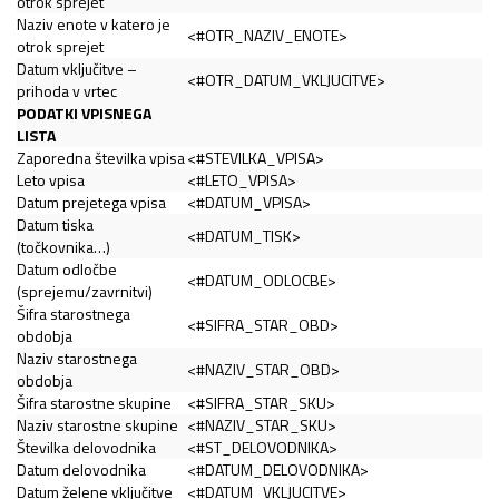
otrok sprejet
Naziv enote v katero je
<#OTR_NAZIV_ENOTE>
otrok sprejet
Datum vključitve –
<#OTR_DATUM_VKLJUCITVE>
prihoda v vrtec
PODATKI VPISNEGA
LISTA
Zaporedna številka vpisa
<#STEVILKA_VPISA>
Leto vpisa
<#LETO_VPISA>
Datum prejetega vpisa
<#DATUM_VPISA>
Datum tiska
<#DATUM_TISK>
(točkovnika…)
Datum odločbe
<#DATUM_ODLOCBE>
(sprejemu/zavrnitvi)
Šifra starostnega
<#SIFRA_STAR_OBD>
obdobja
Naziv starostnega
<#NAZIV_STAR_OBD>
obdobja
Šifra starostne skupine
<#SIFRA_STAR_SKU>
Naziv starostne skupine
<#NAZIV_STAR_SKU>
Številka delovodnika
<#ST_DELOVODNIKA>
Datum delovodnika
<#DATUM_DELOVODNIKA>
Datum želene vključitve
<#DATUM_VKLJUCITVE>