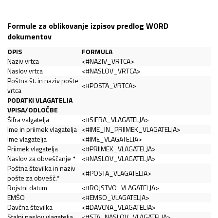
Formule za oblikovanje izpisov predlog WORD
dokumentov
OPIS
FORMULA
Naziv vrtca
<#NAZIV_VRTCA>
Naslov vrtca
<#NASLOV_VRTCA>
Poštna št. in naziv pošte
<#POSTA_VRTCA>
vrtca
PODATKI VLAGATELJA
VPISA/ODLOČBE
Šifra valgatelja
<#SIFRA_VLAGATELJA>
Ime in priimek vlagatelja
<#IME_IN_PRIIMEK_VLAGATELJA>
Ime vlagatelja
<#IME_VLAGATELJA>
Priimek vlagatelja
<#PRIIMEK_VLAGATELJA>
Naslov za obveščanje *
<#NASLOV_VLAGATELJA>
Poštna številka in naziv
<#POSTA_VLAGATELJA>
pošte za obvešč.*
Rojstni datum
<#ROJSTVO_VLAGATELJA>
EMŠO
<#EMSO_VLAGATELJA>
Davčna številka
<#DAVCNA_VLAGATELJA>
Stalni naslov vlagatelja
<#STA_NASLOV_VLAGATELJA>