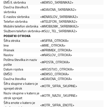
EMŠ II. skrbnika
<#EMSO_SKRBNIKA2>
Davčna številka II.
<#DAVCNA_SKRBNIKA2>
skrbnika
E-naslov skrbnika
<#ENASLOV_SKRBNIKA2>
Telefon skrbnika
<#TELEFON_SKRBNIKA2>
Mobilni telefon skrbnika
<#MOBILNIK_SKRBNIKA2>
Službeni telefon skrbnika
<#SLU_TEL_SKRBNIKA2>
PODATKI OTROKA
Šifra otroka
<#SIFRA_OTROKA>
Ime
<#IME_OTROKA>
Priimek
<#PRIIMEK_OTROKA>
Naslov
<#NASLOV_OTROKA>
Poštna številka in naziv
<#POSTA_OTROKA>
pošte
Datum rojstva
<#ROJSTVO_OTROKA>
EMŠO
<#EMSO_OTROKA>
Davčna številka
<#DAVCNA_OTROKA>
Šifra skupine v katero je
<#OTR_SIFRA_SKUPINE>
sprejet otrok
Naziv skupine v katero je
<#OTR_NAZIV_SKUPINE>
otrok sprejet
Šifra enote v katero je
<#OTR_SIFRA_ENOTE>