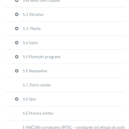
5.W Web/SMS odjave
5.2 Obračun
5.3. Plačila
5.4 Izpisi
5.5 Pomožni programi
5.6 Nastavitve
5.7 Zbirni center
5.V Vpis
5.E Prenos eVrtec
E-RAČUNI v programu VRTEC – postopek od vklopa do pošilja