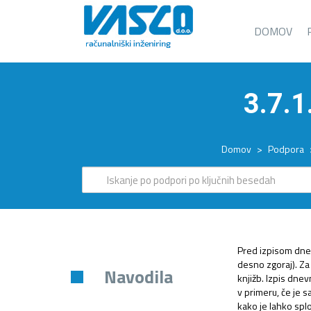
DOMOV
3.7.
Domov
>
Podpora
Pred izpisom dne
desno zgoraj). Za
Navodila
knjižb. Izpis dne
v primeru, če je 
kako je lahko spl