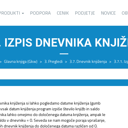
PRODUKTI
PODPORA
CENIK
PODJETJE
NOVICE
OB
1. IZPIS DNEVNIKA KNJI
>
Glavna knjiga (Gkw)
>
3. Pregledi
>
3.7. Dnevnik knjiženja
>
3.7.1. I
vnika knjiženja si lahko pogledamo datume knjiženja (gumb
 vsak datum knjiženja program izpiše število knjižb in saldo
vnika lahko omejimo do določenega datuma knjiženja, ampak le
saldo v dnevniku = 0. Seveda se nam mogoče poraja vprašanje,
oh dnevnik knjiženja do določenega datuma različen od 0.