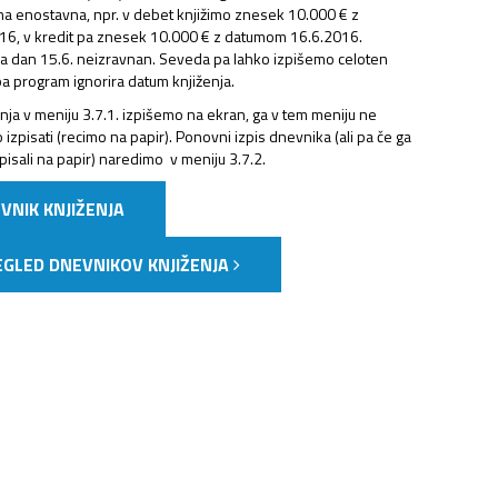
a enostavna, npr. v debet knjižimo znesek 10.000 € z
6, v kredit pa znesek 10.000 € z datumom 16.6.2016.
na dan 15.6. neizravnan. Seveda pa lahko izpišemo celoten
pa program ignorira datum knjiženja.
nja v meniju 3.7.1. izpišemo na ekran, ga v tem meniju ne
pisati (recimo na papir). Ponovni izpis dnevnika (ali pa če ga
pisali na papir) naredimo v meniju 3.7.2.
EVNIK KNJIŽENJA
REGLED DNEVNIKOV KNJIŽENJA
NJAVA DOKUMENTOV