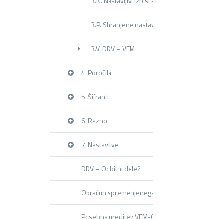
3.N. Nastavljivi izpisi – splošni
3.P. Shranjene nastavitve pregledov
3.V. DDV – VEM
4. Poročila
5. Šifranti
6. Razno
7. Nastavitve
DDV – Odbitni delež
Obračun spremenjenega odbitnega deleža DDV 
Posebna ureditev VEM-OOS (mini VEM)