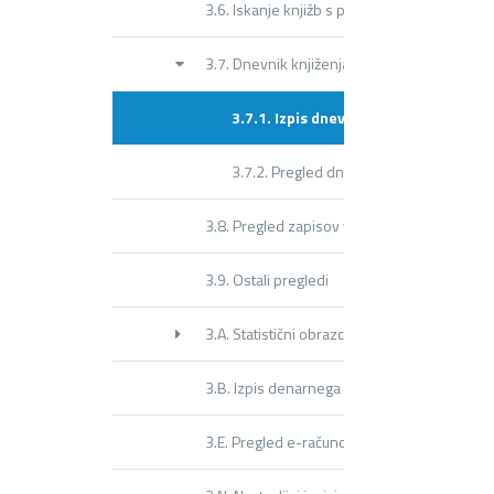
3.6. Iskanje knjižb s pogoji
3.7. Dnevnik knjiženja
3.7.1. Izpis dnevnika knjiženja
3.7.2. Pregled dnevnikov knjiženja
3.8. Pregled zapisov v knjiženje
3.9. Ostali pregledi
3.A. Statistični obrazci
3.B. Izpis denarnega toka
3.E. Pregled e-računov