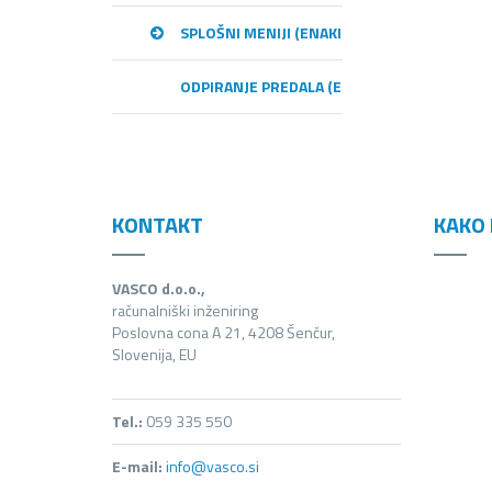
SPLOŠNI MENIJI (ENAKI MED PROGRAMI)
ODPIRANJE PREDALA (E-RAČUNI)
KONTAKT
KAKO 
VASCO d.o.o.,
računalniški inženiring
Poslovna cona A 21, 4208 Šenčur,
Slovenija, EU
Tel.:
059 335 550
E-mail:
info@vasco.si