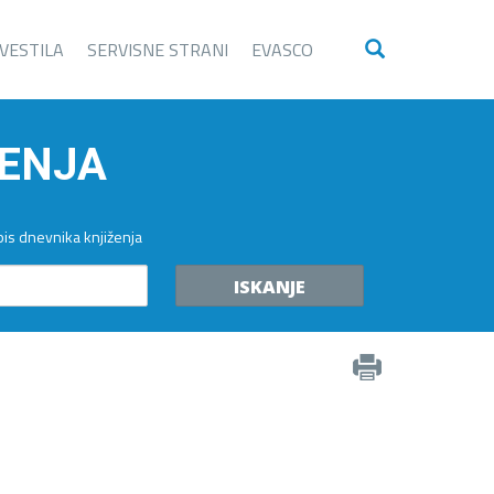
VESTILA
SERVISNE STRANI
EVASCO
ŽENJA
zpis dnevnika knjiženja
ISKANJE