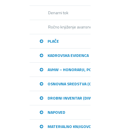
Denarni tok
Ročno knjiženje avansnega računa (IR in PR)
PLAČE
KADROVSKA EVIDENCA
AVHW – HONORARJI, PODJEMNE POGODBE, 
OSNOVNA SREDSTVA (OSW)
DROBNI INVENTAR (DIW)
NAPOVED
MATERIALNO KNJIGOVODSTVO (MKW)