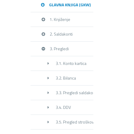
GLAVNA KNJIGA (GKW)
1. Knjiženje
2. Saldakonti
3. Pregledi
3.1. Konto kartica
3.2. Bilanca
3.3. Pregledi saldakontov
3.4. DDV
3.5. Pregled stroškovnega knjigovodstva