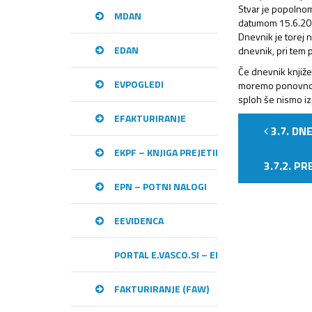
Stvar je popolnom
MDAN
datumom 15.6.201
Dnevnik je torej 
EDAN
dnevnik, pri tem 
Če dnevnik knjiže
EVPOGLEDI
moremo ponovno iz
sploh še nismo iz
EFAKTURIRANJE
3.7. DN
EKPF – KNJIGA PREJETIH RAČUNOV
3.7.2. P
EPN – POTNI NALOGI
EEVIDENCA
PORTAL E.VASCO.SI – ELEKTRONSKA IZME
FAKTURIRANJE (FAW)