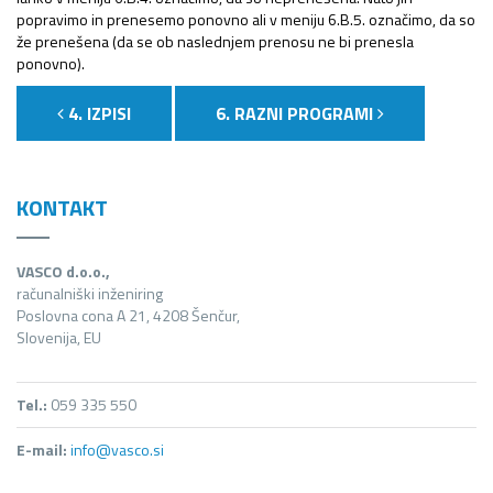
popravimo in prenesemo ponovno ali v meniju 6.B.5. označimo, da so
že prenešena (da se ob naslednjem prenosu ne bi prenesla
ponovno).
4. IZPISI
6. RAZNI PROGRAMI
KONTAKT
VASCO d.o.o.,
računalniški inženiring
Poslovna cona A 21, 4208 Šenčur,
Slovenija, EU
Tel.:
059 335 550
E-mail:
info@vasco.si