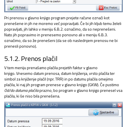
Pri prenosu v glavno knjigo program prejete račune označi kot
prenešene in jih ne moremo več popravljati. Če bi jih kljub temu želeli
popravljati, jih lahko v meniju 6.B.2. označimo, da so neprenešeni.
Nato jih popravimo in prenesemo ponovno ali v meniju 6.B.3.
označimo, da so že prenešeni (da se ob naslednjem prenosu ne bi
prenesli ponovno).
5.1.2. Prenos plačil
V tem meniju prenašamo plačila prejetih faktur v glavno
knjigo. Vnesemo datum prenosa, datum knjiženja, vrsto plačila ter
simbol za knjiženje plačil (npr. TRR) in po datumu plačila omejimo
plačila, ki naj jih program prenese v glavno knjigo (GKW). Če pustimo
Od/do datuma plačila
prazno, bo program v glavno knjigo prenesel vsa
plačila, ki še niso bila prenešena.