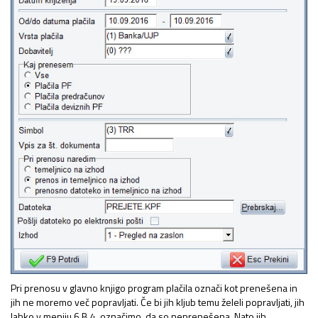
Pri prenosu v glavno knjigo program plačila označi kot prenešena in
jih ne moremo več popravljati. Če bi jih kljub temu želeli popravljati, jih
lahko v meniju 6.B.4. označimo, da so neprenešena. Nato jih