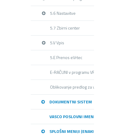
5.6 Nastavitve
5.7 Zbirni center
5.V Vpis
5.E Prenos eVrtec
E-RAČUNI v programu VRTEC – postopek od vkl
Oblikovanje predlog za vpis
DOKUMENTNI SISTEM
VASCO POSLOVNI IMENIK – VPI
SPLOŠNI MENIJI (ENAKI MED PROGRAMI)