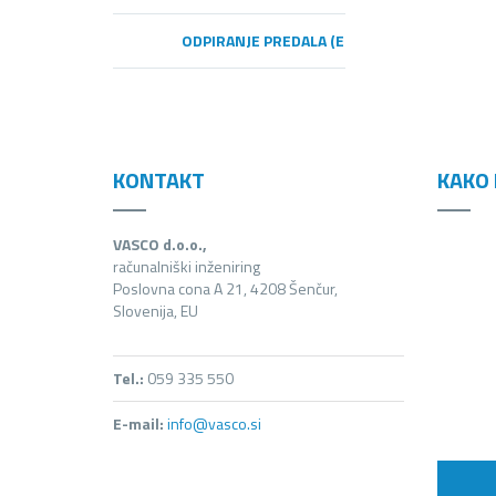
ODPIRANJE PREDALA (E-RAČUNI)
KONTAKT
KAKO 
VASCO d.o.o.,
računalniški inženiring
Poslovna cona A 21, 4208 Šenčur,
Slovenija, EU
Tel.:
059 335 550
E-mail:
info@vasco.si