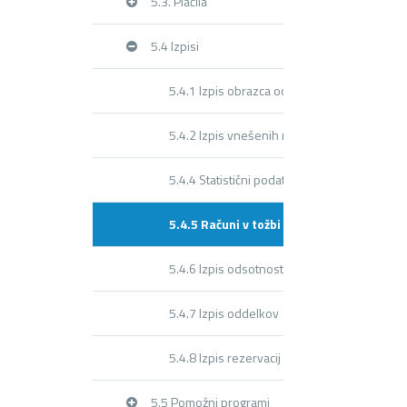
5.3. Plačila
5.4 Izpisi
5.4.1 Izpis obrazca odsotnosti
5.4.2 Izpis vnešenih rezervacij
5.4.4 Statistični podatki
5.4.5 Računi v tožbi
5.4.6 Izpis odsotnosti po mesecih
5.4.7 Izpis oddelkov
5.4.8 Izpis rezervacij
5.5 Pomožni programi