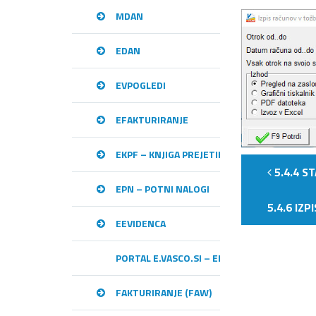
MDAN
EDAN
EVPOGLEDI
EFAKTURIRANJE
EKPF – KNJIGA PREJETIH RAČUNOV
5.4.4 S
EPN – POTNI NALOGI
5.4.6 IZ
EEVIDENCA
PORTAL E.VASCO.SI – ELEKTRONSKA IZME
FAKTURIRANJE (FAW)