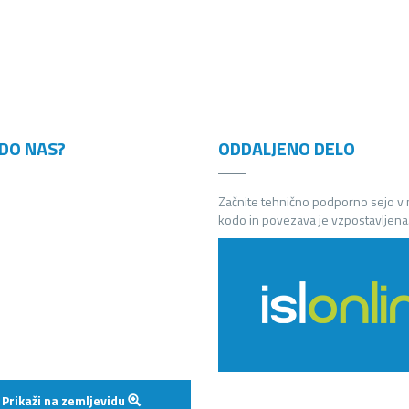
DO NAS?
ODDALJENO DELO
Začnite tehnično podporno sejo v
kodo in povezava je vzpostavljena
Prikaži na zemljevidu