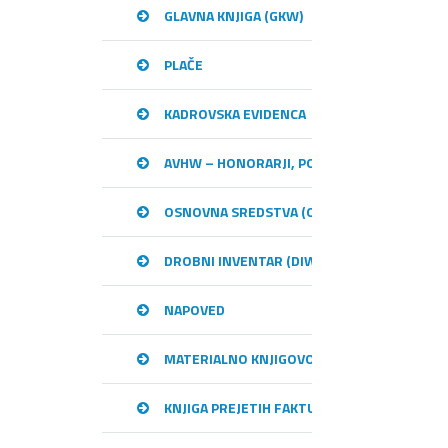
GLAVNA KNJIGA (GKW)
PLAČE
KADROVSKA EVIDENCA
AVHW – HONORARJI, PODJEMNE POGODBE, 
OSNOVNA SREDSTVA (OSW)
DROBNI INVENTAR (DIW)
NAPOVED
MATERIALNO KNJIGOVODSTVO (MKW)
KNJIGA PREJETIH FAKTUR (KPFW)