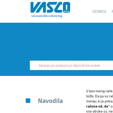
DOMOV
V tem meniju lahko
tožbi. Da pa so r
Navodila
meniju, ki je prik
računa od..do”
za
vse otroke oz. ne