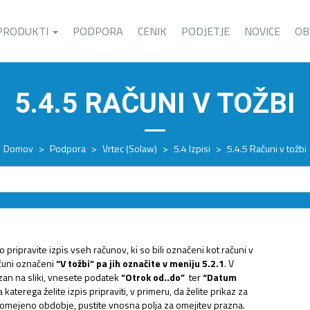
PRODUKTI
PODPORA
CENIK
PODJETJE
NOVICE
OB
5.4.5 RAČUNI V TOŽBI
Domov
>
Podpora
>
Vrtec (Solaw)
>
5.4 Izpisi
>
5.4.5 Računi v tožbi
 pripravite izpis vseh računov, ki so bili označeni kot računi v
ačuni označeni
“V tožbi”
pa jih označite v meniju 5.2.1
. V
azan na sliki, vnesete podatek
“Otrok od..do”
ter
“Datum
 katerega želite izpis pripraviti, v primeru, da želite prikaz za
omejeno obdobje, pustite vnosna polja za omejitev prazna.