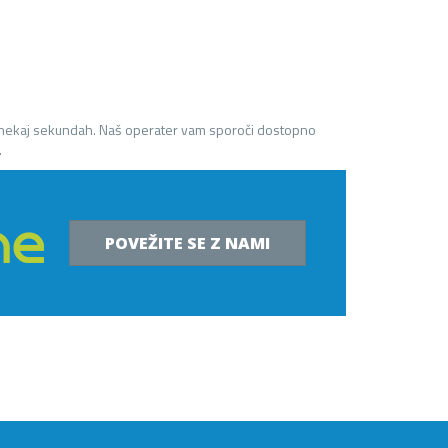
 nekaj sekundah. Naš operater vam sporoči dostopno
.
POVEŽITE SE Z NAMI