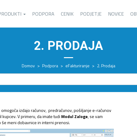
PRODUKTI
PODPORA
CENIK
PODJETJE
NOVICE
OB
2. PRODAJA
Domov
>
Podpora
>
eFakturiranje
>
2. Prodaja
 omogoča izdajo računov, predračunov, pošiljanje e-računov
il kupcev. V primeru, da imate tudi
Modul Zaloge
, se vam
 še meni dobavnice in interni prenosi.