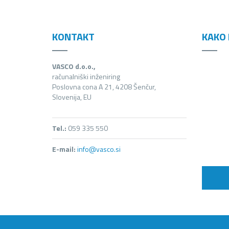
KONTAKT
KAKO 
VASCO d.o.o.,
računalniški inženiring
Poslovna cona A 21, 4208 Šenčur,
Slovenija, EU
Tel.:
059 335 550
E-mail:
info@vasco.si