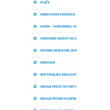
PLAČE
KADROVSKA EVIDENCA
AVHW – HONORARJI, PODJEMNE POGODBE, 
OSNOVNA SREDSTVA (OSW)
DROBNI INVENTAR (DIW)
NAPOVED
MATERIALNO KNJIGOVODSTVO (MKW)
KNJIGA PREJETIH FAKTUR (KPFW)
KNJIGA PROMETA (KPW)