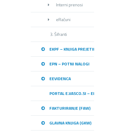
Interni prenosi
eRačuni
3. Šifranti
EKPF – KNJIGA PREJETIH RAČUNOV
EPN – POTNI NALOGI
EEVIDENCA
PORTAL E.VASCO.SI – ELEKTRONSKA IZME
FAKTURIRANJE (FAW)
GLAVNA KNJIGA (GKW)