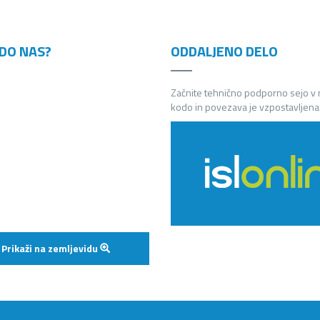
DO NAS?
ODDALJENO DELO
Začnite tehnično podporno sejo v
kodo in povezava je vzpostavljena
Prikaži na zemljevidu