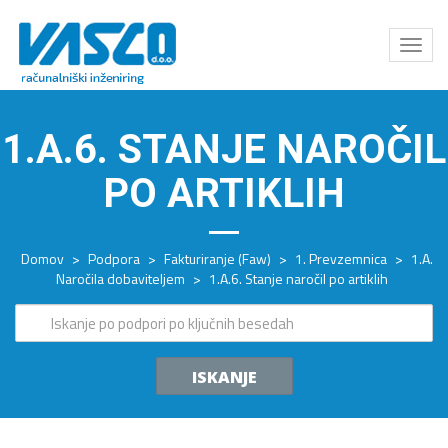
Odpri
meni
1.A.6. STANJE NAROČIL
PO ARTIKLIH
Domov
>
Podpora
>
Fakturiranje (Faw)
>
1. Prevzemnica
>
1.A.
Naročila dobaviteljem
>
1.A.6. Stanje naročil po artiklih
ISKANJE