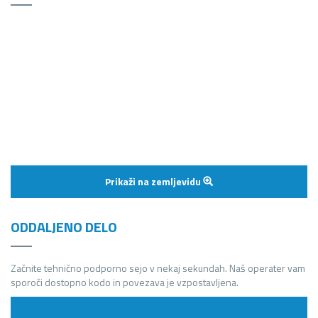
Prikaži na zemljevidu
ODDALJENO DELO
Začnite tehnično podporno sejo v nekaj sekundah. Naš operater vam
sporoči dostopno kodo in povezava je vzpostavljena.