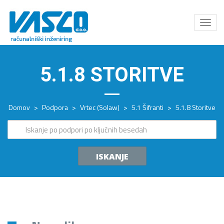
Odpri
meni
5.1.8 STORITVE
Domov
>
Podpora
>
Vrtec (Solaw)
>
5.1 Šifranti
>
5.1.8 Storitve
ISKANJE