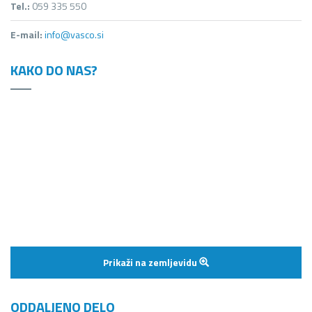
Tel.:
059 335 550
E-mail:
info@vasco.si
KAKO DO NAS?
Prikaži na zemljevidu
ODDALJENO DELO