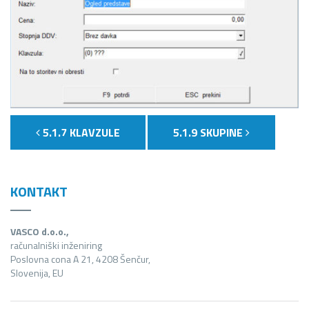
5.1.7 KLAVZULE
5.1.9 SKUPINE
KONTAKT
VASCO d.o.o.,
računalniški inženiring
Poslovna cona A 21, 4208 Šenčur,
Slovenija, EU