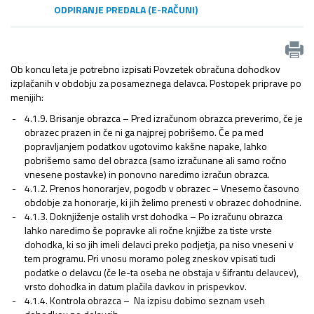
ODPIRANJE PREDALA (E-RAČUNI)
Ob koncu leta je potrebno izpisati Povzetek obračuna dohodkov
izplačanih v obdobju za posameznega delavca. Postopek priprave po
menijih:
4.1.9. Brisanje obrazca – Pred izračunom obrazca preverimo, če je
obrazec prazen in če ni ga najprej pobrišemo. Če pa med
popravljanjem podatkov ugotovimo kakšne napake, lahko
pobrišemo samo del obrazca (samo izračunane ali samo ročno
vnesene postavke) in ponovno naredimo izračun obrazca.
4.1.2. Prenos honorarjev, pogodb v obrazec – Vnesemo časovno
obdobje za honorarje, ki jih želimo prenesti v obrazec dohodnine.
4.1.3. Doknjiženje ostalih vrst dohodka – Po izračunu obrazca
lahko naredimo še popravke ali ročne knjižbe za tiste vrste
dohodka, ki so jih imeli delavci preko podjetja, pa niso vneseni v
tem programu. Pri vnosu moramo poleg zneskov vpisati tudi
podatke o delavcu (če le-ta oseba ne obstaja v šifrantu delavcev),
vrsto dohodka in datum plačila davkov in prispevkov.
4.1.4. Kontrola obrazca – Na izpisu dobimo seznam vseh