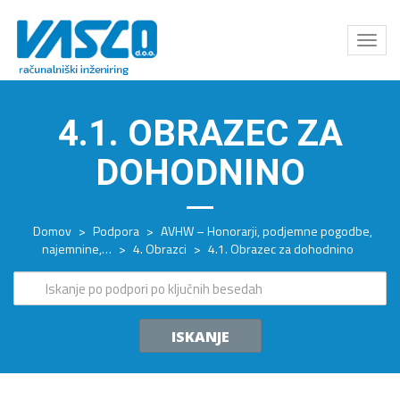
Odpri
meni
4.1. OBRAZEC ZA
DOHODNINO
Domov
>
Podpora
>
AVHW – Honorarji, podjemne pogodbe,
najemnine,…
>
4. Obrazci
>
4.1. Obrazec za dohodnino
ISKANJE