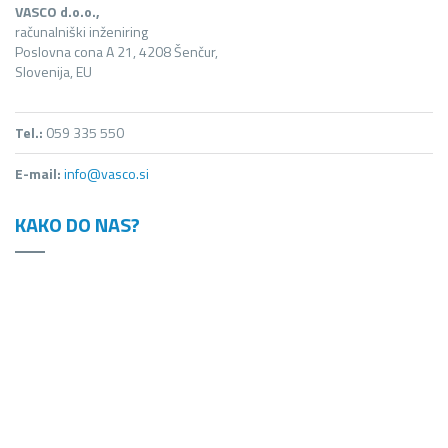
VASCO d.o.o.,
računalniški inženiring
Poslovna cona A 21, 4208 Šenčur,
Slovenija, EU
Tel.:
059 335 550
E-mail:
info@vasco.si
KAKO DO NAS?