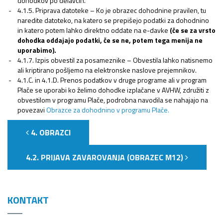
dohodkov po delavcih.
4.1.5. Priprava datoteke – Ko je obrazec dohodnine pravilen, tu
naredite datoteko, na katero se prepišejo podatki za dohodnino
in katero potem lahko direktno oddate na e-davke
(če se za vrsto
dohodka oddajajo podatki, če se ne, potem tega menija ne
uporabimo).
4.1.7. Izpis obvestil za posameznike – Obvestila lahko natisnemo
ali kriptirano pošljemo na elektronske naslove prejemnikov.
4.1.C. in 4.1.D. Prenos podatkov v druge programe ali v program
Plače se uporabi ko želimo dohodke izplačane v AVHW, združiti z
obvestilom v programu Plače, podrobna navodila se nahajajo na
povezavi
Obrazce za dohodnino v programu Plače.
4. OBRAZCI
4.2. PRIJAVA ZAVAROVANJA (OBRAZEC M12)
KONTAKT