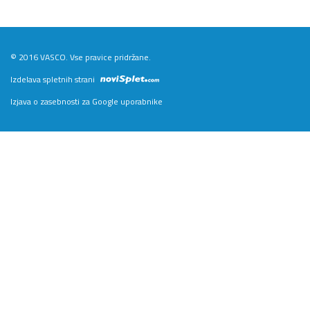
© 2016 VASCO. Vse pravice pridržane.
Izdelava spletnih strani
Izjava o zasebnosti za Google uporabnike