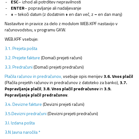
ESC
– izhod ali potrditev nepravilnosti
ENTER
– popravljanje ali nadaljevanje
+
– tekoči datum (z dodatnim
+
en dan več, z
–
en dan manj)
Nastavitve in pravice za delo z modulom WEB.KPF nastavijo v
računovodstvu, v programu GKW.
WEB.KPF vsebuje:
3.1. Prejeta pošta
3.2. Prejete fakture
(Domači prejeti računi)
3.3. Predračuni
(Domači prejeti predračuni)
Plačila računov in predračunov,
vsebuje opis menijev
3.6. Vnos plačil
(Plačila prejetih računov in predračunov z datoteko za banko),
3.7.
Popravljanje plačil
,
3.8. Vnos plačil predračunov
in
3.9.
Popravljanje plačil predračunov
.
3.4. Devizne fakture
(Devizni prejeti računi)
3.5.Devizni predračuni
(Devizni prejeti predračuni)
3.I. Izdana pošta
3.N Javna naročila *