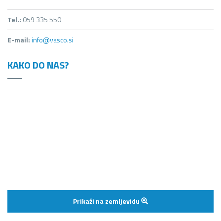
Tel.:
059 335 550
E-mail:
info@vasco.si
KAKO DO NAS?
Prikaži na zemljevidu