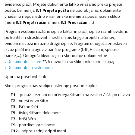
evidenco plačil. Prejete dokumente lahko vnašamo preko prejete
pošte. Če menija
3.1 Prejeta pošta
ne uporabljamo, dokumente
vnašamo neposredno v namenske menije za posamezen sklop
(meni
3.2 Prejeti računi
, meni
3.3 Predračuni
,…)
Program vsebuje različne izpise faktur in plačil, izpise raznih evidenc
po kontih in stroškovnih mestih, izpis knjige prejetih računov,
evidence uvoza in razne druge izpise. Program omogoča enostaven
izvoz plačil in nalogov v bančne programe (UJP, Halcom, spletne
banke,…). Omogoča likvidacijo in skeniranje dokumentov
v
Dokumentni sistem
**
. V navodilih so slike prikazane skupaj
z
Dokumentnim sistemom
.
Uporaba posebnih tipk
Skozi program nas vodijo naslednje posebne tipke:
F1
– pokaži seznam določenega šifranta na zaslon / išči po nazivu
F2
– vnesi novo šifro
F3
– Išči po šifri
F5
– tiskaj šifrant, dokument
F7
– briši šifro
F9
– potrditev pravilnosti
F12
– odpre zadnji odprti meni