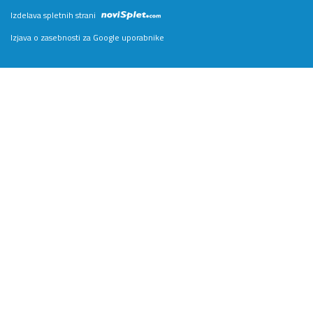
Izdelava spletnih strani
Izjava o zasebnosti za Google uporabnike