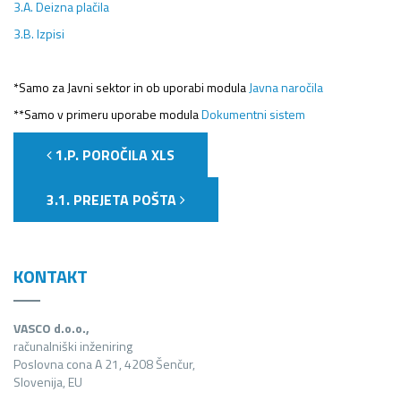
3.A. Deizna plačila
3.B. Izpisi
*Samo za Javni sektor in ob uporabi modula
Javna naročila
**Samo v primeru uporabe modula
Dokumentni sistem
1.P. POROČILA XLS
3.1. PREJETA POŠTA
KONTAKT
VASCO d.o.o.,
računalniški inženiring
Poslovna cona A 21, 4208 Šenčur,
Slovenija, EU