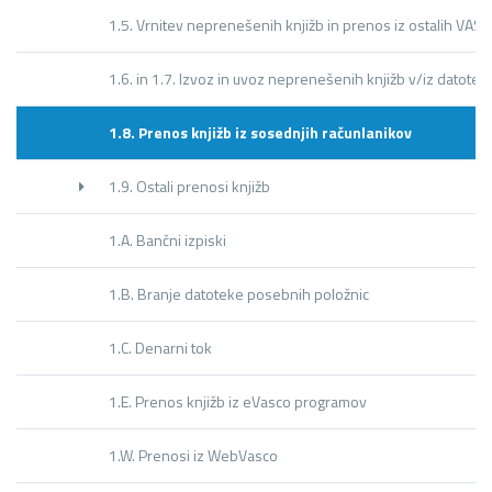
1.5. Vrnitev neprenešenih knjižb in prenos iz ostalih VA
1.6. in 1.7. Izvoz in uvoz neprenešenih knjižb v/iz datote
1.8. Prenos knjižb iz sosednjih računlanikov
1.9. Ostali prenosi knjižb
1.A. Bančni izpiski
1.B. Branje datoteke posebnih položnic
1.C. Denarni tok
1.E. Prenos knjižb iz eVasco programov
1.W. Prenosi iz WebVasco