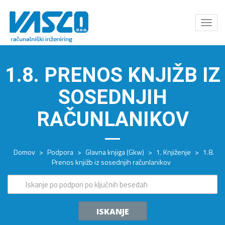
Odpri
meni
1.8. PRENOS KNJIŽB IZ
SOSEDNJIH
RAČUNLANIKOV
Domov
>
Podpora
>
Glavna knjiga (Gkw)
>
1. Knjiženje
>
1.8.
Prenos knjižb iz sosednjih računlanikov
ISKANJE