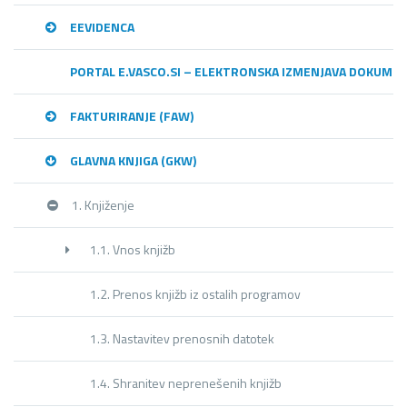
EEVIDENCA
PORTAL E.VASCO.SI – ELEKTRONSKA IZMENJAVA DOKUME
FAKTURIRANJE (FAW)
GLAVNA KNJIGA (GKW)
1. Knjiženje
1.1. Vnos knjižb
1.2. Prenos knjižb iz ostalih programov
1.3. Nastavitev prenosnih datotek
1.4. Shranitev neprenešenih knjižb