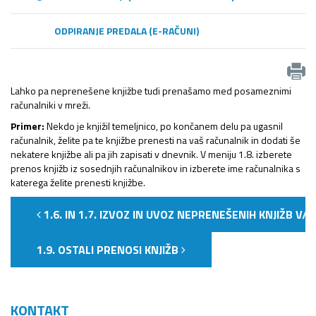
ODPIRANJE PREDALA (E-RAČUNI)
Lahko pa neprenešene knjižbe tudi prenašamo med posameznimi
računalniki v mreži.
Primer:
Nekdo je knjižil temeljnico, po končanem delu pa ugasnil
računalnik, želite pa te knjižbe prenesti na vaš računalnik in dodati še
nekatere knjižbe ali pa jih zapisati v dnevnik. V meniju 1.8. izberete
prenos knjižb iz sosednjih računalnikov in izberete ime računalnika s
katerega želite prenesti knjižbe.
1.6. IN 1.7. IZVOZ IN UVOZ NEPRENEŠENIH KNJIŽB V/
1.9. OSTALI PRENOSI KNJIŽB
KONTAKT