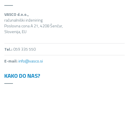
VASCO d.o.o.,
računalniški inženiring
Poslovna cona A 21, 4208 Šenčur,
Slovenija, EU
Tel.:
059 335 550
E-mail:
info@vasco.si
KAKO DO NAS?