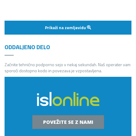
Prikaži na zemljevidu
ODDALJENO DELO
Začnite tehnično podporno sejo v nekaj sekundah. Naš operater vam
sporoči dostopno kodo in povezava je vzpostavljena.
POVEŽITE SE Z NAMI